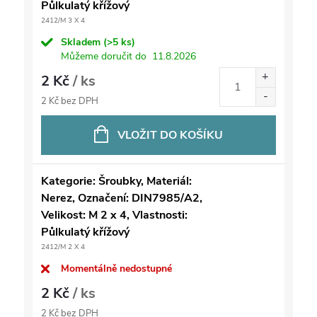
Půlkulatý křížový
2412/M 3 X 4
Skladem
(>5 ks)
Můžeme doručit do
11.8.2026
2 Kč
/ ks
2 Kč bez DPH
VLOŽIT DO KOŠÍKU
Kategorie: Šroubky, Materiál:
Nerez, Označení: DIN7985/A2,
Velikost: M 2 x 4, Vlastnosti:
Půlkulatý křížový
2412/M 2 X 4
Momentálně nedostupné
2 Kč
/ ks
2 Kč bez DPH