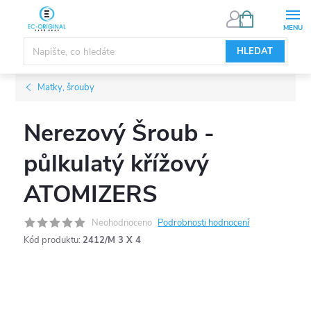
Přejít
NÁKUPNÍ
KOŠÍK
na
obsah
HLEDAT
Matky, šrouby
Nerezový Šroub -
půlkulatý křížový
ATOMIZERS
Neohodnoceno
Podrobnosti hodnocení
Kód produktu:
2412/M 3 X 4