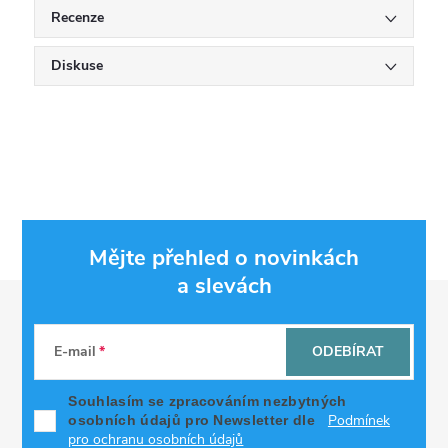
Recenze
Diskuse
Mějte přehled o novinkách
a slevách
Z
á
E-mail
ODEBÍRAT
p
Souhlasím se zpracováním nezbytných
Podmínek
osobních údajů pro Newsletter dle
pro ochranu osobních údajů