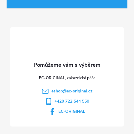
a
t
í
EC-ORIGINAL
eshop
@
ec-original.cz
+420 722 544 550
EC-ORIGINAL