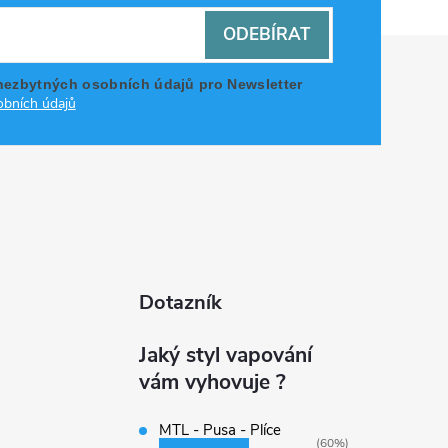
ODEBÍRAT
nezbytných osobních údajů pro Newsletter
bních údajů
Dotazník
Jaký styl vapování
vám vyhovuje ?
MTL - Pusa - Plíce
(60%)