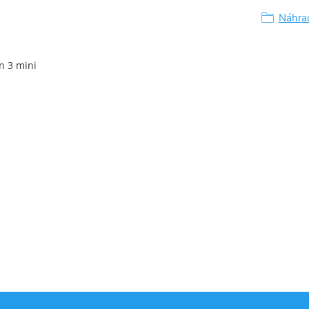
Náhrad
n 3 mini