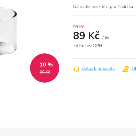
Náhradní pirex tělo pro Nádržka
99 Kč
89 Kč
/ ks
74 Kč bez DPH
Měrná
cena:
–10 %
Dotaz k produktu
Hl
99 Kč