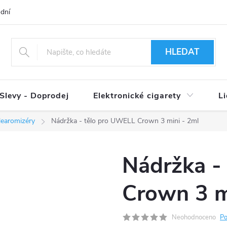
dní podmínky
Ověření věku 18+
Způsoby doručení
Způso
HLEDAT
Slevy - Doprodej
Elektronické cigarety
L
learomizéry
Nádržka - tělo pro UWELL Crown 3 mini - 2ml
Nádržka -
Crown 3 m
Neohodnoceno
Po