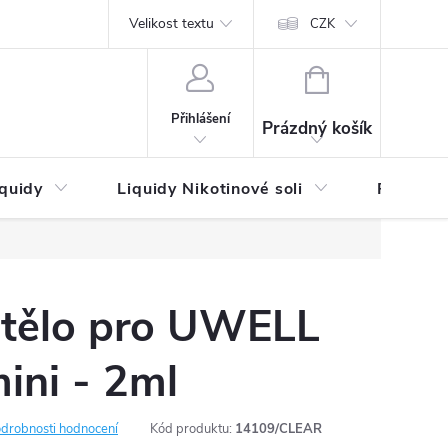
by platby
Reklamační řád
Velikost textu
Vrácení zboží a reklamace
Napi
CZK
NÁKUPNÍ
KOŠÍK
Přihlášení
Prázdný košík
iquidy
Liquidy Nikotinové soli
Příchutě
 tělo pro UWELL
ini - 2ml
drobnosti hodnocení
Kód produktu:
14109/CLEAR