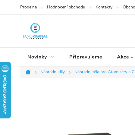
Přejít
Prodejna
Hodnocení obchodu
Kontakty
Obcho
na
obsah
Novinky
Připravujeme
Akce - 
Náhradní díly
Náhradní těla pro Atomizéry a C
Domů