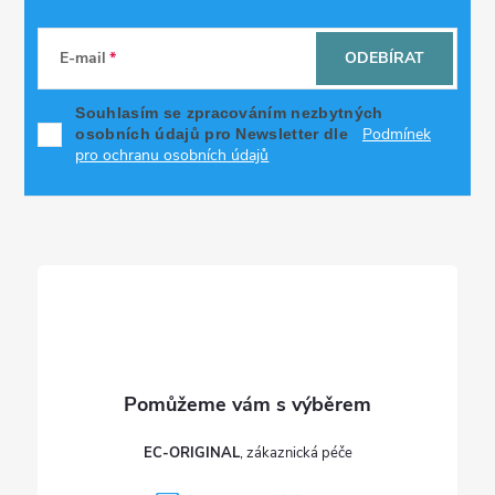
Z
á
E-mail
ODEBÍRAT
p
Souhlasím se zpracováním nezbytných
Podmínek
osobních údajů pro Newsletter dle
a
pro ochranu osobních údajů
t
í
EC-ORIGINAL