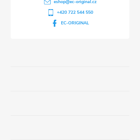
eshop
@
ec-original.cz
+420 722 544 550
EC-ORIGINAL