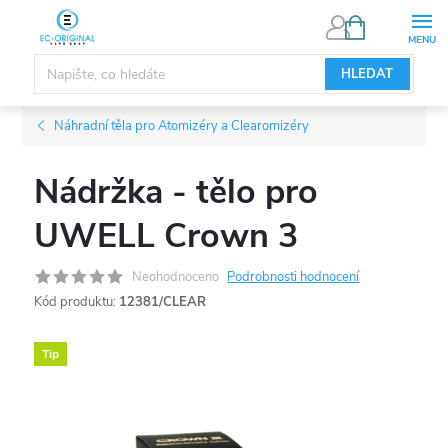
Přejít
NÁKUPNÍ
KOŠÍK
na
obsah
HLEDAT
Náhradní těla pro Atomizéry a Clearomizéry
Nádržka - tělo pro
UWELL Crown 3
Neohodnoceno
Podrobnosti hodnocení
Kód produktu:
12381/CLEAR
Tip