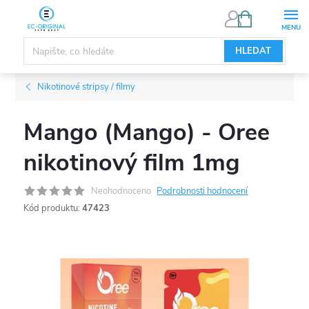
Přejít
NÁKUPNÍ
KOŠÍK
na
obsah
HLEDAT
Nikotinové stripsy / filmy
Mango (Mango) - Oree
nikotinový film 1mg
Neohodnoceno
Podrobnosti hodnocení
Kód produktu:
47423