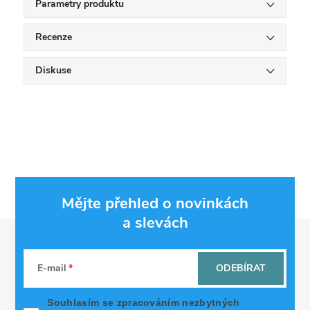
Parametry produktu
Recenze
Diskuse
Mějte přehled o novinkách
a slevách
Z
á
E-mail
ODEBÍRAT
p
Souhlasím se zpracováním nezbytných