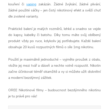
kouření či
vaping
zakázán. Žádné žvýkání, žádné plivání,
žádné použité sáčky – jen čistý nikotinový efekt a svěží chuť
dle zvolené varianty.
Praktické balení je malých rozměrů, lehké a snadno se vejde
do kapsy, kabelky či batohu. Díky tomu máte svůj oblíbený
produkt vždy po ruce, kdykoliv jej potřebujete. Každé balení
obsahuje 20 kusů rozpustných filmů o síle 1mg nikotinu.
Použití je maximálně jednoduché – vyjměte proužek z obalu,
vložte jej mezi tvář a dáseň a nechte volně rozpustit. Nikotin
začne účinkovat téměř okamžitě a vy si můžete užít diskrétní
a moderní bezdýmný zážitek.
OREE Nikotinové filmy – budoucnost bezdýmného nikotinu
je tu právě pro vás!