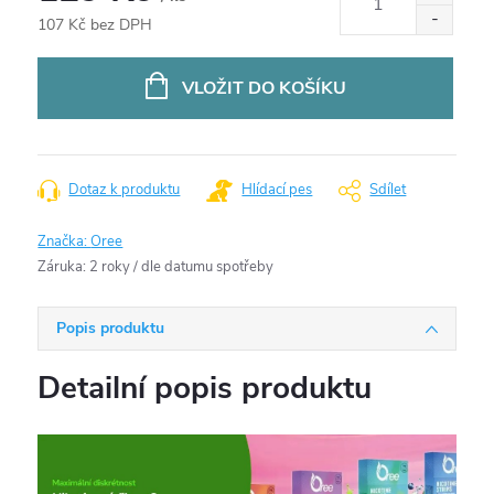
107 Kč bez DPH
Měrná
cena:
VLOŽIT DO KOŠÍKU
Dotaz k produktu
Hlídací pes
Sdílet
Značka:
Oree
Záruka
:
2 roky / dle datumu spotřeby
Popis produktu
Detailní popis produktu