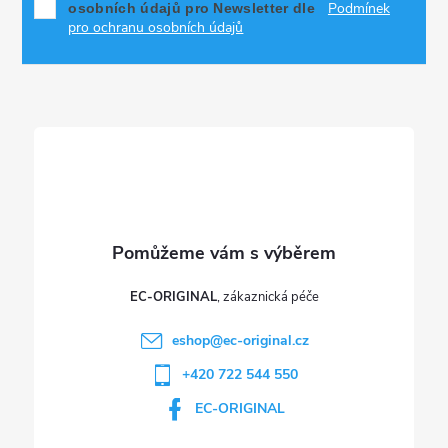
Podmínek
osobních údajů pro Newsletter dle
a
pro ochranu osobních údajů
t
í
EC-ORIGINAL
eshop
@
ec-original.cz
+420 722 544 550
EC-ORIGINAL