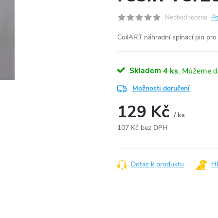
Neohodnoceno
Po
CoilART náhradní spínací pin pr
Skladem
4 ks
Možnosti doručení
129 Kč
/ ks
107 Kč bez DPH
Měrná
cena:
Dotaz k produktu
Hl