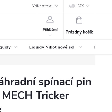
by platby
Reklamační řád
Velikost textu
Vrácení zboží a reklamace
Napi
CZK
NÁKUPNÍ
KOŠÍK
Přihlášení
Prázdný košík
iquidy
Liquidy Nikotinové soli
Příchutě
hradní spínací pin
MECH Tricker
e