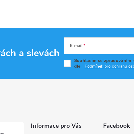
E-mail
kách
a slevách
Souhlasím se zpracováním 
Podmínek pro ochranu oso
dle
Informace pro Vás
Facebook