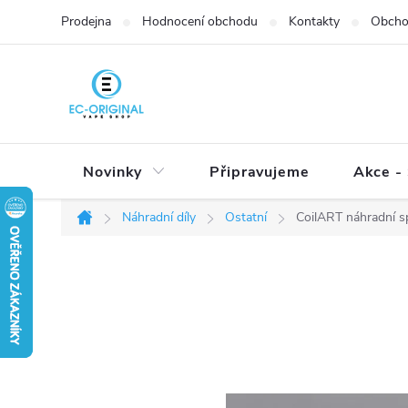
Přejít
Prodejna
Hodnocení obchodu
Kontakty
Obcho
na
obsah
Novinky
Připravujeme
Akce - 
Náhradní díly
Ostatní
CoilART náhradní s
Domů