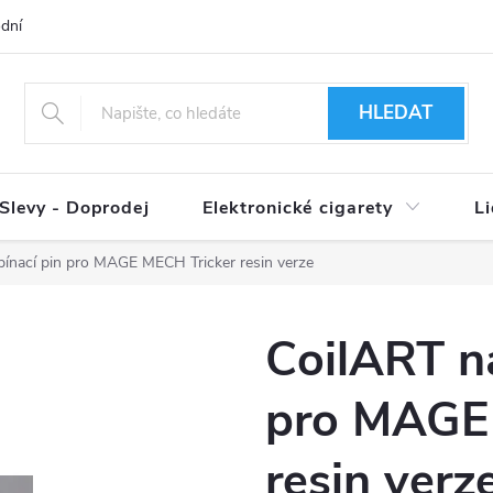
dní podmínky
Ověření věku 18+
Způsoby doručení
Způso
HLEDAT
Slevy - Doprodej
Elektronické cigarety
L
pínací pin pro MAGE MECH Tricker resin verze
CoilART ná
pro MAGE 
resin verz