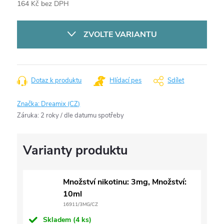
164 Kč bez DPH
Měrná
cena:
ZVOLTE VARIANTU
Dotaz k produktu
Hlídací pes
Sdílet
Značka:
Dreamix (CZ)
Záruka
:
2 roky / dle datumu spotřeby
Množství nikotinu: 3mg, Množství:
10ml
16911/3MG/CZ
Skladem
(4 ks)