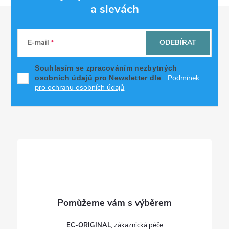
a slevách
Z
á
E-mail
ODEBÍRAT
p
Souhlasím se zpracováním nezbytných
Podmínek
osobních údajů pro Newsletter dle
a
pro ochranu osobních údajů
t
í
EC-ORIGINAL