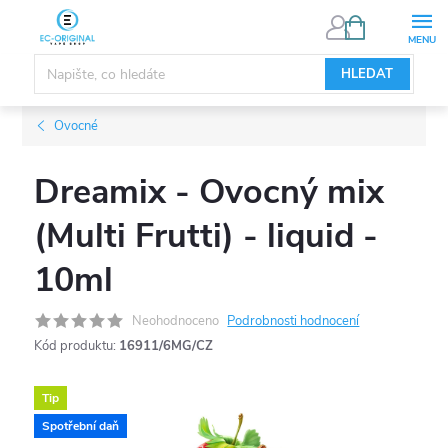
Přejít
NÁKUPNÍ
KOŠÍK
na
obsah
HLEDAT
Ovocné
Dreamix - Ovocný mix
(Multi Frutti) - liquid -
10ml
Neohodnoceno
Podrobnosti hodnocení
Kód produktu:
16911/6MG/CZ
Tip
Spotřební daň