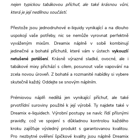
nejen typickou tabákovou příchuť, ale také krásnou vůni,
která je její nedílnou součástí.
Přestože jsou jednodruhové e-liquidy vynikající a na dlouho
uspokojí vaše potřeby, nic se nemůže vyrovnat perfektně
vyváženým mixům. Dreamix náplně v sobě kombinují
jedinečné a bohaté příchutě, které vám v ústech
vykouzlí
netušené potěšení
. Krásně výrazné sladké, ovocné, ale i
tabákové mixy přichází s cílem, posunout vaše vapování na
zcela novou úroveň. Z bohaté a rozmanité nabídky si vybere
skutečně každý. Oddejte se snovým náplním.
Prémiovou náplň nedělá jen vynikající příchuť, ale také
prvotřídní suroviny použité k její výrobě. Ty najdete také v
Dreamix e-liquidech. Výrobní postupy se navíc řídí přísnými
pravidly, což ve spojení s důkladnou kontrolou každého
kroku zajišťuje výsledný produkt s garantovanou kvalitou.
Pro nezbytné ověření špičkové kvality jsou náplně Dreamix