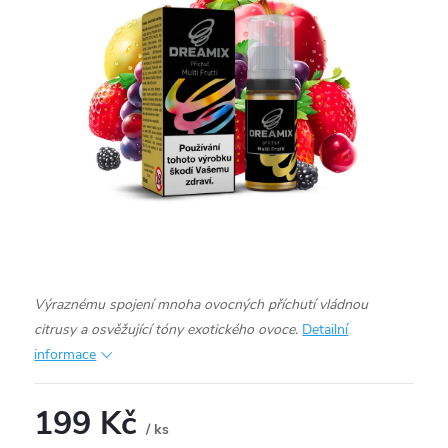
Výraznému spojení mnoha ovocných příchutí vládnou
citrusy a osvěžující tóny exotického ovoce.
Detailní
informace
199 Kč
/ ks