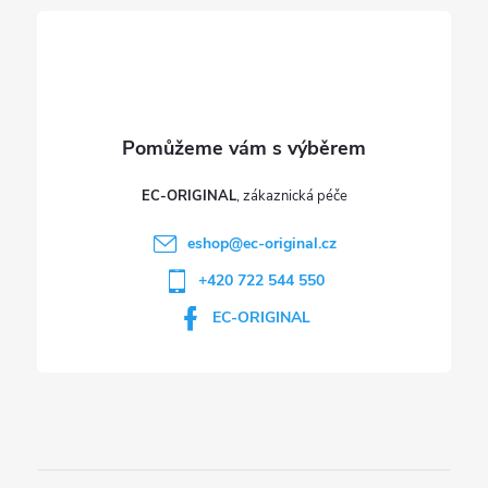
í
EC-ORIGINAL
eshop
@
ec-original.cz
+420 722 544 550
EC-ORIGINAL