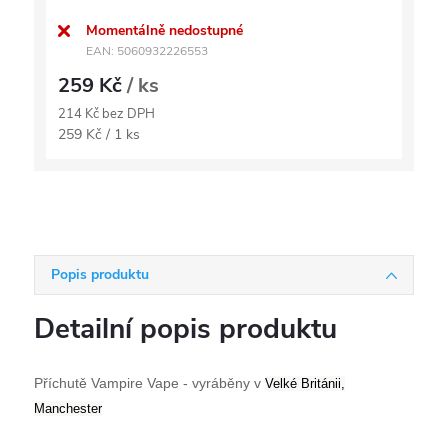
Momentálně nedostupné
EAN:
5060932226553
259 Kč
/ ks
214 Kč bez DPH
Měrná
259 Kč / 1 ks
cena:
Popis produktu
Detailní popis produktu
Příchutě Vampire Vape - vyráběny v
Velké Británii,
Manchester