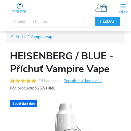
Přejít
NÁKUPNÍ
KOŠÍK
na
obsah
HLEDAT
Příchutě Vampire Vape
HEISENBERG / BLUE -
Příchuť Vampire Vape
18 hodnocení
Podrobnosti hodnocení
Kód produktu:
5257/10ML
Spotřební daň