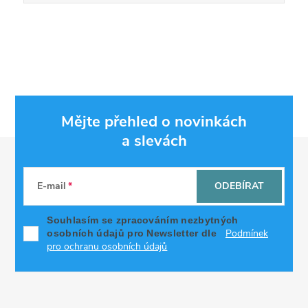
Mějte přehled o novinkách
a slevách
Z
á
E-mail
ODEBÍRAT
p
Souhlasím se zpracováním nezbytných
Podmínek
osobních údajů pro Newsletter dle
a
pro ochranu osobních údajů
t