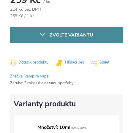
/ ks
214 Kč bez DPH
Měrná
259 Kč / 1 ks
cena:
ZVOLTE VARIANTU
Dotaz k produktu
Hlídací pes
Sdílet
Značka:
Vampire Vape
Záruka
:
2 roky / dle datumu spotřeby
Množství: 10ml
5257/10ML