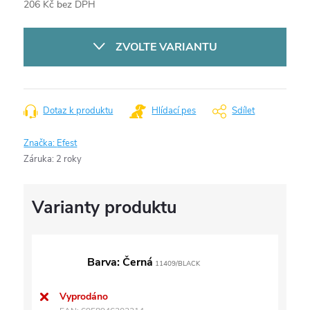
206 Kč bez DPH
Měrná
cena:
ZVOLTE VARIANTU
Dotaz k produktu
Hlídací pes
Sdílet
Značka:
Efest
Záruka
:
2 roky
Barva: Černá
11409/BLACK
Vyprodáno