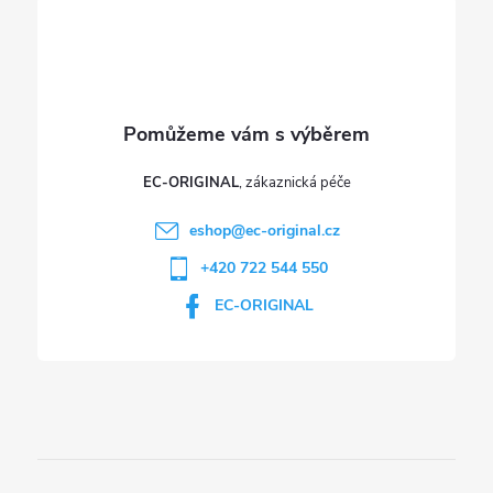
í
EC-ORIGINAL
eshop
@
ec-original.cz
+420 722 544 550
EC-ORIGINAL