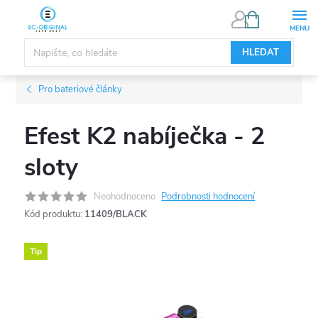
Přejít
NÁKUPNÍ
KOŠÍK
na
obsah
HLEDAT
Pro bateriové články
Efest K2 nabíječka - 2
sloty
Neohodnoceno
Podrobnosti hodnocení
Kód produktu:
11409/BLACK
Tip