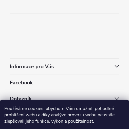
Informace pro Vás
Facebook
Dotazník
Používáme cookies, abychom Vám umožnili pohodlné
Jaký styl vapování vám vyhovuje ?
prohlížení webu a díky analýze provozu webu neustále
zlepšovali jeho funkce, výkon a použitelnost.
Počet hlasů:
3909