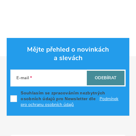
Mějte přehled o novinkách
a slevách
Z
á
E-mail
ODEBÍRAT
p
Souhlasím se zpracováním nezbytných
Podmínek
osobních údajů pro Newsletter dle
a
pro ochranu osobních údajů
t