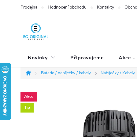
Přejít
Prodejna
Hodnocení obchodu
Kontakty
Obcho
na
obsah
Novinky
Připravujeme
Akce - 
Baterie / nabíječky / kabely
Nabíječky / Kabely
Domů
Akce
Tip