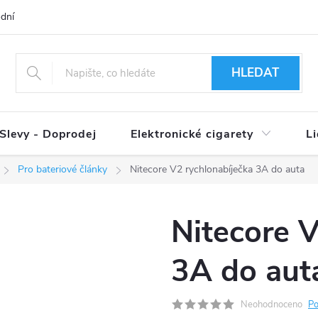
dní podmínky
Ověření věku 18+
Způsoby doručení
Způso
HLEDAT
Slevy - Doprodej
Elektronické cigarety
L
Pro bateriové články
Nitecore V2 rychlonabíječka 3A do auta
Nitecore V
3A do aut
Neohodnoceno
Po