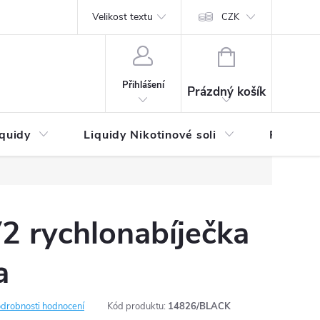
by platby
Reklamační řád
Velikost textu
Vrácení zboží a reklamace
Napi
CZK
NÁKUPNÍ
KOŠÍK
Přihlášení
Prázdný košík
iquidy
Liquidy Nikotinové soli
Příchutě
2 rychlonabíječka
a
drobnosti hodnocení
Kód produktu:
14826/BLACK