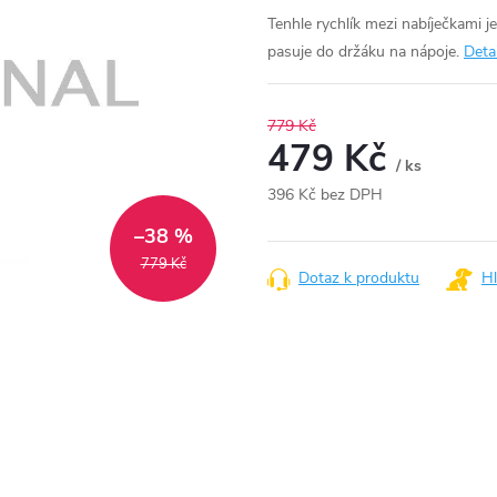
Tenhle rychlík mezi nabíječkami j
pasuje do držáku na nápoje.
Deta
779 Kč
479 Kč
/ ks
396 Kč bez DPH
Měrná
–38 %
cena:
779 Kč
Dotaz k produktu
Hl