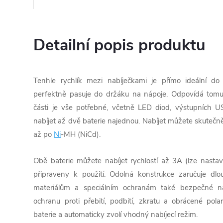
Detailní popis produktu
Tenhle rychlík mezi nabíječkami je přímo ideální do
perfektně pasuje do držáku na nápoje. Odpovídá tomu t
části je vše potřebné, včetně LED diod, výstupních U
nabíjet až dvě baterie najednou. Nabíjet můžete skutečně
až po
Ni
-MH (NiCd).
Obě baterie můžete nabíjet rychlostí až 3A (lze nastav
připraveny k použití. Odolná konstrukce zaručuje dl
materiálům a speciálním ochranám také bezpečné na
ochranu proti přebití, podbití, zkratu a obrácené pol
baterie a automaticky zvolí vhodný nabíjecí režim.