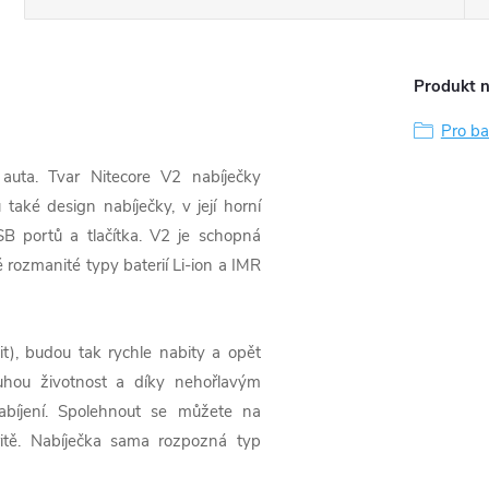
Produkt n
Pro ba
 auta. Tvar Nitecore V2 nabíječky
aké design nabíječky, v její horní
SB portů a tlačítka. V2 je schopná
 rozmanité typy baterií Li-ion a IMR
it), budou tak rychle nabity a opět
ouhou životnost a díky nehořlavým
bíjení. Spolehnout se můžete na
aritě. Nabíječka sama rozpozná typ