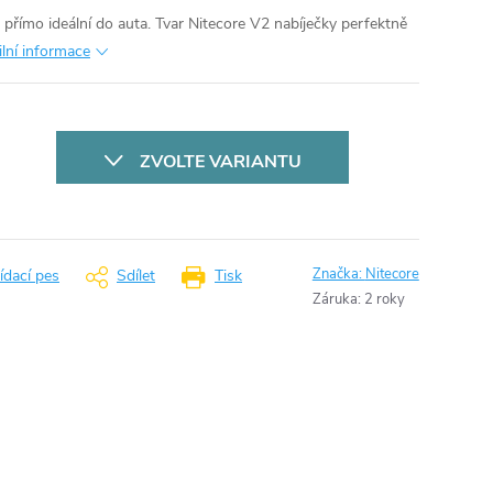
e přímo ideální do auta. Tvar Nitecore V2 nabíječky perfektně
ilní informace
ZVOLTE VARIANTU
Značka:
Nitecore
ídací pes
Sdílet
Tisk
Záruka
:
2 roky