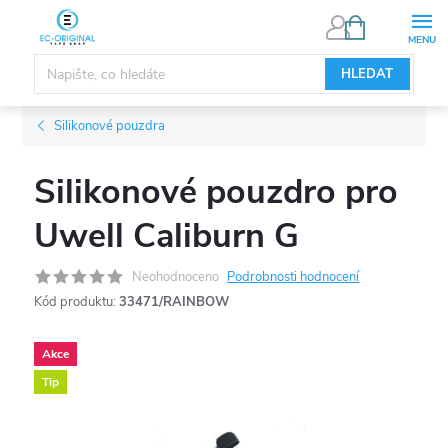
Přejít
NÁKUPNÍ
KOŠÍK
na
obsah
HLEDAT
Silikonové pouzdra
Silikonové pouzdro pro
Uwell Caliburn G
Neohodnoceno
Podrobnosti hodnocení
Kód produktu:
33471/RAINBOW
Akce
Tip