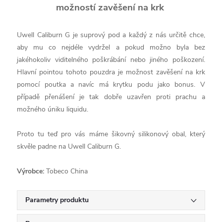
možností zavěšení na krk
Uwell Caliburn G je suprový pod a každý z nás určitě chce,
aby mu co nejdéle vydržel a pokud možno byla bez
jakéhokoliv viditelného poškrábání nebo jiného poškození.
Hlavní pointou tohoto pouzdra je možnost zavěšení na krk
pomocí poutka a navíc má krytku podu jako bonus. V
případě přenášení je tak dobře uzavřen proti prachu a
možného úniku liquidu.
Proto tu teď pro vás máme šikovný silikonový obal, který
skvěle padne na Uwell Caliburn G.
Výrobce:
Tobeco China
Parametry produktu