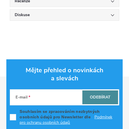
Recenze
Diskuse
Mějte přehled o novinkách
a slevách
Z
á
E-mail
ODEBÍRAT
p
Souhlasím se zpracováním nezbytných
Podmínek
osobních údajů pro Newsletter dle
a
pro ochranu osobních údajů