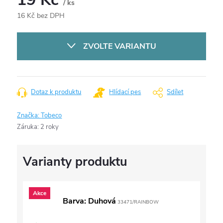
/ ks
16 Kč bez DPH
Měrná
cena:
ZVOLTE VARIANTU
Dotaz k produktu
Hlídací pes
Sdílet
Značka:
Tobeco
Záruka
:
2 roky
Akce
Barva: Duhová
33471/RAINBOW