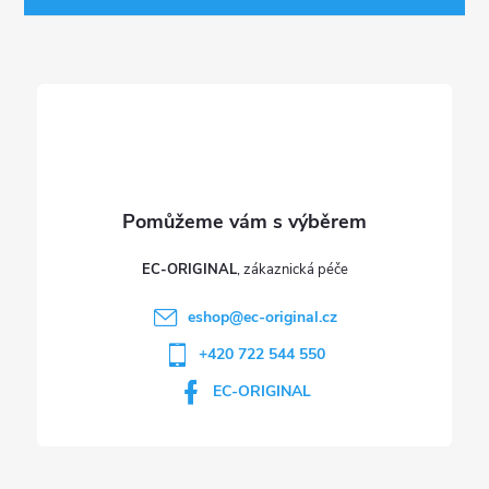
t
í
EC-ORIGINAL
eshop
@
ec-original.cz
+420 722 544 550
EC-ORIGINAL