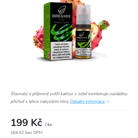
Šťavnatý a příjemně svěží kaktus v sobě kombinuje nasládlou
příchuť s lehce nakyslými tóny.
Detailní informace
199 Kč
/ ks
164 Kč bez DPH