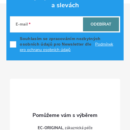
a slevách
Z
á
E-mail
ODEBÍRAT
p
Souhlasím se zpracováním nezbytných
Podmínek
osobních údajů pro Newsletter dle
a
pro ochranu osobních údajů
t
í
EC-ORIGINAL