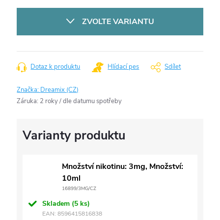
Měrná
cena:
ZVOLTE VARIANTU
Dotaz k produktu
Hlídací pes
Sdílet
Značka:
Dreamix (CZ)
Záruka
:
2 roky / dle datumu spotřeby
Množství nikotinu: 3mg, Množství:
10ml
16899/3MG/CZ
Skladem
(5 ks)
EAN:
8596415816838