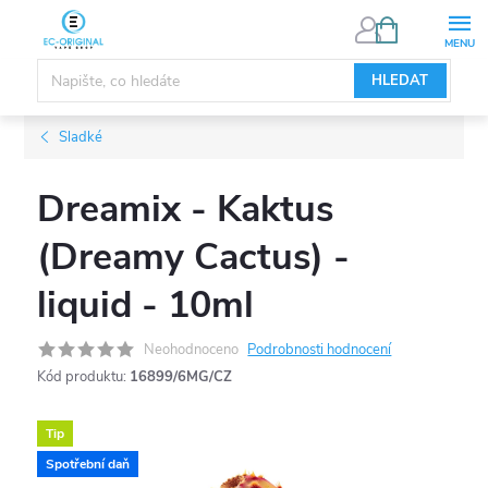
Přejít
NÁKUPNÍ
KOŠÍK
na
obsah
HLEDAT
Sladké
Dreamix - Kaktus
(Dreamy Cactus) -
liquid - 10ml
Neohodnoceno
Podrobnosti hodnocení
Kód produktu:
16899/6MG/CZ
Tip
Spotřební daň