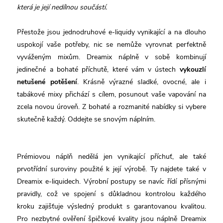
která je její nedílnou součástí.
Přestože jsou jednodruhové e-liquidy vynikající a na dlouho
uspokojí vaše potřeby, nic se nemůže vyrovnat perfektně
vyváženým mixům. Dreamix náplně v sobě kombinují
jedinečné a bohaté příchutě, které vám v ústech
vykouzlí
netušené potěšení
. Krásně výrazné sladké, ovocné, ale i
tabákové mixy přichází s cílem, posunout vaše vapování na
zcela novou úroveň. Z bohaté a rozmanité nabídky si vybere
skutečně každý. Oddejte se snovým náplním.
Prémiovou náplň nedělá jen vynikající příchuť, ale také
prvotřídní suroviny použité k její výrobě. Ty najdete také v
Dreamix e-liquidech. Výrobní postupy se navíc řídí přísnými
pravidly, což ve spojení s důkladnou kontrolou každého
kroku zajišťuje výsledný produkt s garantovanou kvalitou.
Pro nezbytné ověření špičkové kvality jsou náplně Dreamix