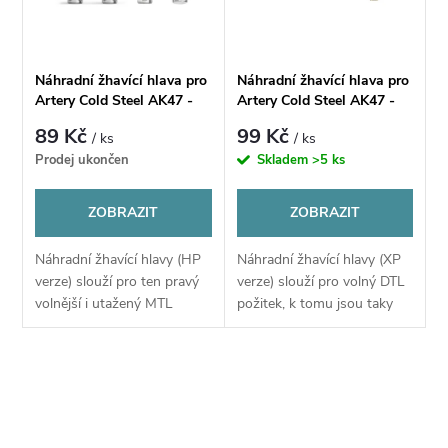
n
i
í
s
Náhradní žhavící hlava pro
Náhradní žhavící hlava pro
p
Artery Cold Steel AK47 -
Artery Cold Steel AK47 -
p
HP Pod
XP Pod / Cold steel AIO
89 Kč
99 Kč
/ ks
/ ks
r
Prodej ukončen
Skladem
>5 ks
r
o
ZOBRAZIT
ZOBRAZIT
o
d
Náhradní žhavící hlavy (HP
Náhradní žhavící hlavy (XP
d
verze) slouží pro ten pravý
verze) slouží pro volný DTL
u
volnější i utažený MTL
požitek, k tomu jsou taky
u
požitek a nebo také pro
uzpůsobeny otvory pro
lehké DL. Hlavy jsou určené
přívod e-liquidu, které jsou
k
pro elektronické cigarety ze
oproti HP MTL verzi
k
O
série...
mnohem větší....
t
v
t