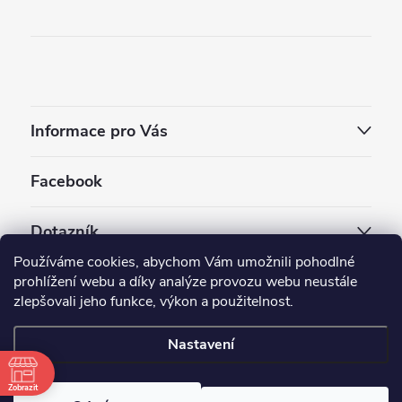
Informace pro Vás
Facebook
Dotazník
Používáme cookies, abychom Vám umožnili pohodlné
Jaký styl vapování vám vyhovuje ?
prohlížení webu a díky analýze provozu webu neustále
zlepšovali jeho funkce, výkon a použitelnost.
Počet hlasů:
3910
Nastavení
Copyright 2026
EC-ORIGINAL
. Všechna práva vyhrazena.
Upravit nastavení cookies
Zobrazit