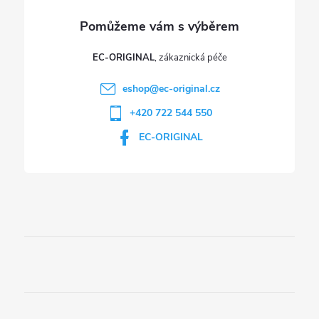
v
ý
p
EC-ORIGINAL
i
eshop
@
ec-original.cz
+420 722 544 550
s
EC-ORIGINAL
u