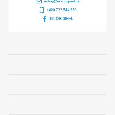
eshop
@
ec-original.cz
+420 722 544 550
EC-ORIGINAL