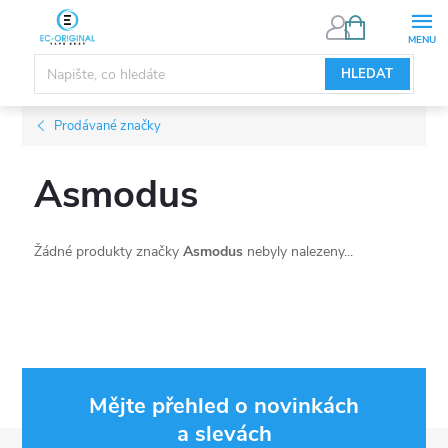
Přejít
NÁKUPNÍ
KOŠÍK
na
obsah
HLEDAT
Prodávané značky
Asmodus
Žádné produkty značky
Asmodus
nebyly nalezeny...
Mějte přehled o novinkách
a slevách