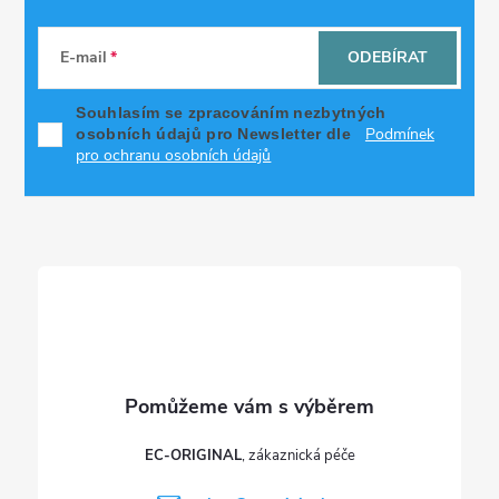
Z
á
E-mail
ODEBÍRAT
p
Souhlasím se zpracováním nezbytných
Podmínek
osobních údajů pro Newsletter dle
a
pro ochranu osobních údajů
t
í
EC-ORIGINAL