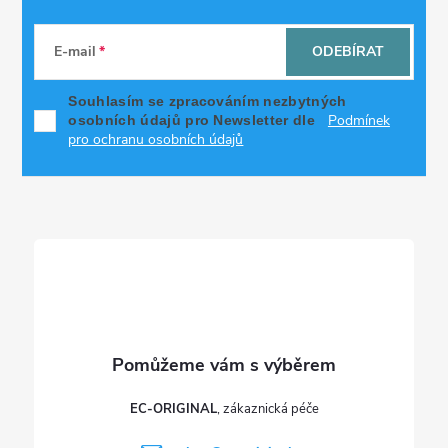
Z
á
E-mail
ODEBÍRAT
p
Souhlasím se zpracováním nezbytných
Podmínek
osobních údajů pro Newsletter dle
a
pro ochranu osobních údajů
t
í
EC-ORIGINAL