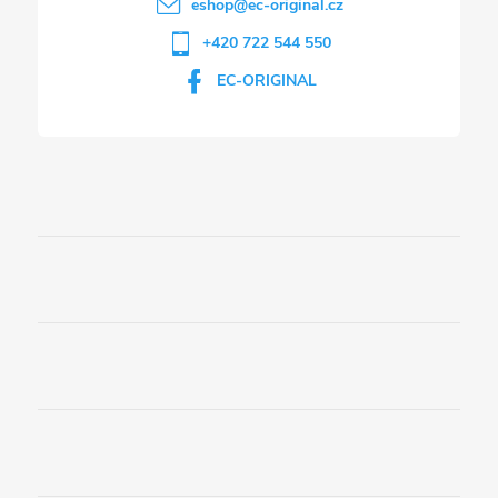
eshop
@
ec-original.cz
+420 722 544 550
EC-ORIGINAL