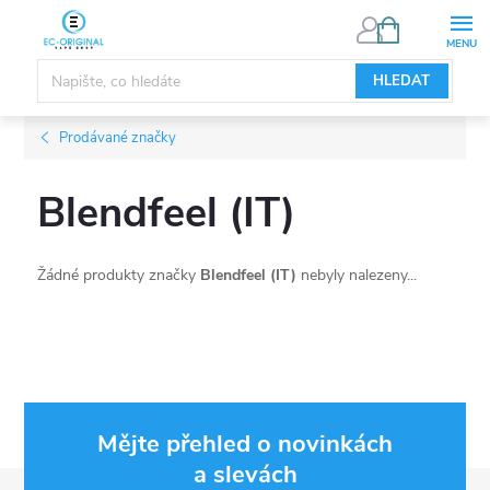
Přejít
NÁKUPNÍ
KOŠÍK
na
obsah
HLEDAT
Prodávané značky
Blendfeel (IT)
Žádné produkty značky
Blendfeel (IT)
nebyly nalezeny...
Mějte přehled o novinkách
a slevách