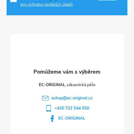
p
a
pro ochranu osobních údajů
r
t
v
í
k
y
v
ý
p
EC-ORIGINAL
i
eshop
@
ec-original.cz
+420 722 544 550
s
EC-ORIGINAL
u