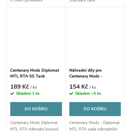
v čirém provedení.
Standard tank.
Centenary Mods Diplomat
Náhradní díly pro
MTL RTA SS Tank
Centenary Mods -
Window
Diplomat MTL RTA
189 Kč
154 Kč
/ ks
/ ks
Skladem
1 ks
Skladem
>5 ks
DO KOŠÍKU
DO KOŠÍKU
Centenary Mods Diplomat
Centenary Mods - Diplomat
MTL RTA náhradní kovový
MTL RTA sada náhradních