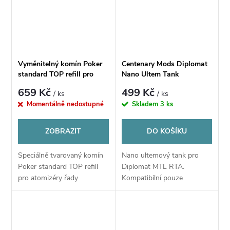
Vyměnitelný komín Poker
Centenary Mods Diplomat
standard TOP refill pro
Nano Ultem Tank
Centenary Mods Diplomat
659 Kč
499 Kč
/ ks
/ ks
MTL RTA
Momentálně nedostupné
Skladem
3 ks
ZOBRAZIT
DO KOŠÍKU
Speciálně tvarovaný komín
Nano ultemový tank pro
Poker standard TOP refill
Diplomat MTL RTA.
pro atomizéry řady
Kompatibilní pouze
Diplomat MTL RTA
s Centenary Mods Diplomat
Nose Warmer