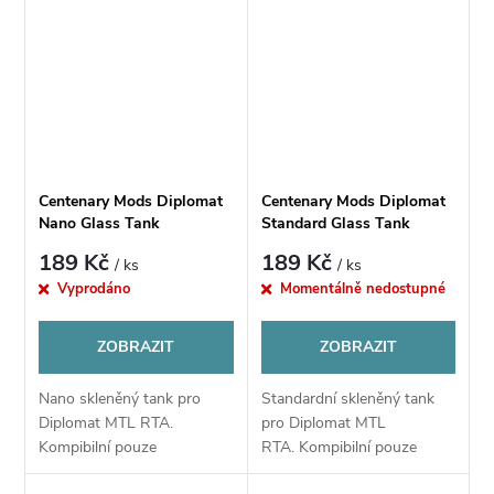
Churchwarden
Nose Warmer
Centenary Mods Diplomat
Centenary Mods Diplomat
Nano Glass Tank
Standard Glass Tank
189 Kč
189 Kč
/ ks
/ ks
Vyprodáno
Momentálně nedostupné
ZOBRAZIT
ZOBRAZIT
Nano skleněný tank pro
Standardní skleněný tank
Diplomat MTL RTA.
pro Diplomat MTL
Kompibilní pouze
RTA. Kompibilní pouze
s Centenary Mods Diplomat
s Centenary Mods Diplomat