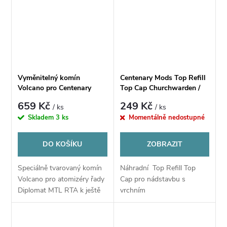
Vyměnitelný komín
Centenary Mods Top Refill
Volcano pro Centenary
Top Cap Churchwarden /
Mods Diplomat MTL RTA
Nose Warmer
659 Kč
249 Kč
/ ks
/ ks
Skladem
3 ks
Momentálně nedostupné
DO KOŠÍKU
ZOBRAZIT
Speciálně tvarovaný komín
Náhradní Top Refill Top
Volcano pro atomizéry řady
Cap pro nádstavbu s
Diplomat MTL RTA k ještě
vrchním
lepšímu podání chuti všech
plněním Churchwarden /
druhů e-liquidů s vrchním
Nose Warmer
plněním.