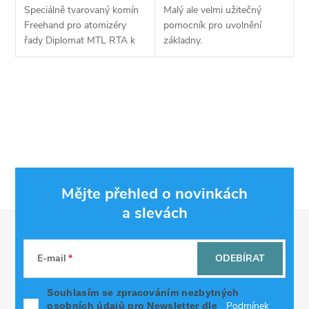
Speciálně tvarovaný komín
Malý ale velmi užitečný
Freehand pro atomizéry
pomocník pro uvolnění
řady Diplomat MTL RTA k
základny.
ještě lepšímu podání chuti
suchých tabáků.
O
v
l
á
Mějte přehled o novinkách
d
a slevách
Z
a
á
c
E-mail
ODEBÍRAT
p
í
Souhlasím se zpracováním nezbytných
Podmínek
osobních údajů pro Newsletter dle