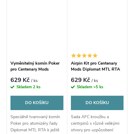
Vyměnitelný komín Poker
Airpin Kit pro Centenary
pro Centenary Mods
Mods Diplomat MTL RTA
Diplomat MTL RTA
629 Kč
629 Kč
/ ks
/ ks
Skladem
2 ks
Skladem
>5 ks
DO KOŠÍKU
DO KOŠÍKU
Speciálně tvarovaný komín
Sada AFC kroužku a
Poker pro atomizéry řady
centrpinů s různě velikými
Diplomat MTL RTA k ještě
otvory pro uzpůsobení