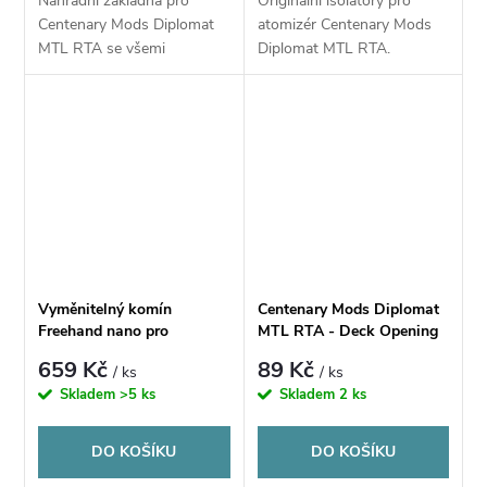
Náhradní základna pro
Originální isolátory pro
Centenary Mods Diplomat
atomizér Centenary Mods
MTL RTA se všemi
Diplomat MTL RTA.
potřebnými díly.
Vyměnitelný komín
Centenary Mods Diplomat
Freehand nano pro
MTL RTA - Deck Opening
Centenary Mods Diplomat
Tool - Pomůcka pro
659 Kč
89 Kč
/ ks
/ ks
MTL RTA
uvolnění základny
Skladem
>5 ks
Skladem
2 ks
DO KOŠÍKU
DO KOŠÍKU