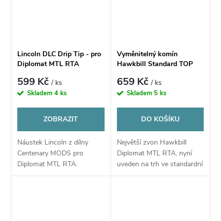
Lincoln DLC Drip Tip - pro
Vyměnitelný komín
Diplomat MTL RTA
Hawkbill Standard TOP
refill pro Centenary Mods
599 Kč
659 Kč
/ ks
/ ks
Diplomat MTL RTA
Skladem
4 ks
Skladem
5 ks
ZOBRAZIT
DO KOŠÍKU
Náustek Lincoln z dílny
Největší zvon Hawkbill
Centenary MODS pro
Diplomat MTL RTA, nyní
Diplomat MTL RTA.
uveden na trh ve standardní
verzi s vrchním plněním.