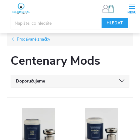
Přejít
NÁKUPNÍ
KOŠÍK
na
obsah
HLEDAT
Prodávané značky
Centenary Mods
Ř
Doporučujeme
a
Nejlevnější
V
Nejdražší
z
ý
Nejprodávanější
e
p
Abecedně