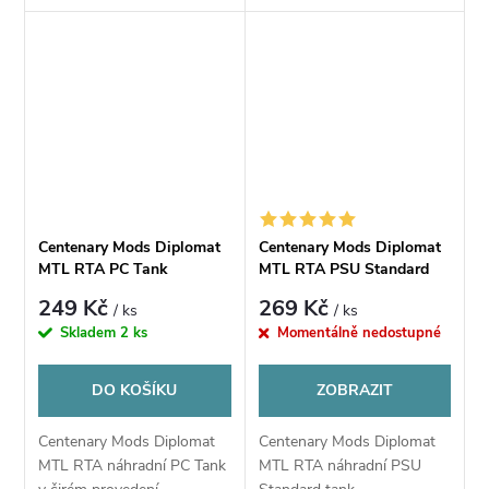
lepšímu podání chuti
airflow. Dle výrobce
tabákových e-liquidů.
naskladnění - Září 2023
Centenary Mods Diplomat
Centenary Mods Diplomat
MTL RTA PC Tank
MTL RTA PSU Standard
Tank
249 Kč
269 Kč
/ ks
/ ks
Skladem
2 ks
Momentálně nedostupné
DO KOŠÍKU
ZOBRAZIT
Centenary Mods Diplomat
Centenary Mods Diplomat
MTL RTA náhradní PC Tank
MTL RTA náhradní PSU