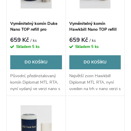
n
i
í
s
Vyměnitelný komín Duke
Vyměnitelný komín
p
Nano TOP refill pro
Hawkbill Nano TOP refill
p
Centenary Mods Diplomat
pro Centenary Mods
659 Kč
659 Kč
/ ks
/ ks
MTL RTA
Diplomat MTL RTA
r
Skladem
5 ks
Skladem
5 ks
r
o
DO KOŠÍKU
DO KOŠÍKU
o
d
Původní, předinstalovaný
Největší zvon Hawkbill
d
komín Diplomat MTL RTA,
Diplomat MTL RTA, nyní
u
nyní vydaný ve verzi nano s
uveden na trh v nano verzi s
u
horním plněním.
vrchním plněním.
k
k
t
t