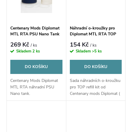
ů
ů
Centenary Mods Diplomat
Náhradní o-kroužky pro
MTL RTA PSU Nano Tank
Diplomat MTL RTA TOP
refill
269 Kč
154 Kč
/ ks
/ ks
Skladem
2 ks
Skladem
>5 ks
DO KOŠÍKU
DO KOŠÍKU
Centenary Mods Diplomat
Sada náhradních o-kroužku
MTL RTA náhradní PSU
pro TOP refill kit od
Nano tank.
Centenary mods Diplomat (
Pouze pro top refill a konec
komínu) (černé NRB70;
průhledné VMQ60)