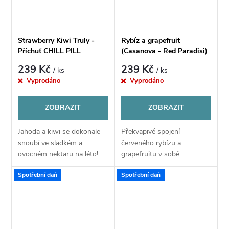
Strawberry Kiwi Truly -
Rybíz a grapefruit
Příchuť CHILL PILL
(Casanova - Red Paradisi)
- Příchuť CHILL PILL
239 Kč
239 Kč
/ ks
/ ks
Vyprodáno
Vyprodáno
ZOBRAZIT
ZOBRAZIT
Jahoda a kiwi se dokonale
Překvapivé spojení
snoubí ve sladkém a
červeného rybízu a
ovocném nektaru na léto!
grapefruitu v sobě
kombinuje sladké, kyselé i
Spotřební daň
Spotřební daň
nahořklé tóny, které
společně tvoří výjimečně
lahodnou pochoutku.