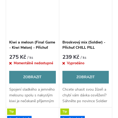
mixu.
Kiwi a meloun (Final Game
Broskvový mix (Soldier) -
- Kiwi Melon) - Příchuť
Příchuť CHILL PILL
CHILL PILL Shake & Vape
275 Kč
239 Kč
/ ks
/ ks
12ML
Momentálně nedostupné
Vyprodáno
ZOBRAZIT
ZOBRAZIT
Spojení sladkého a jemného
Chcete uhasit svou žízeň a
melounu spolu s nakyslým
chybí vám dávka osvěžení?
kiwi je nečekaně příjemným
Sáhněte po novince Soldier
zpestřením pro vaše
od výrobce Chill Pill. V
Tip
Tip
chuťové pohárky, které si
příchuti naleznete mix těch