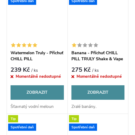
užijí plně ovocnou chuť.
nejsladších a nejreálnějších...
Spotřební daň
Spotřební daň
Watermelon Truly - Příchuť
Banana - Příchuť CHILL
CHILL PILL
PILL TRULY Shake & Vape
12ml
239 Kč
275 Kč
/ ks
/ ks
Momentálně nedostupné
Momentálně nedostupné
ZOBRAZIT
ZOBRAZIT
Šťavnatý vodní meloun
Zralé banány..
Tip
Tip
Spotřební daň
Spotřební daň