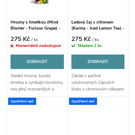
ů
ů
Hrozny s limetkou (Mind
Ledový čaj s citronem
Blaster - Furious Grape) -
(Karma - Iced Lemon Tea) -
Příchuť CHILL PILL Shake
Příchuť CHILL PILL Shake
275 Kč
275 Kč
/ ks
/ ks
& Vape 12ml
& Vape 12ML
Momentálně nedostupné
Skladem
2 ks
ZOBRAZIT
ZOBRAZIT
Sladké hrozny, kyselá
Základ z pečlivě
limetka a vynikající bonbony,
vyluhovaných čajových
mix plný rozmanitých a
lístku s citronovým nábojem
hlavně výrazných chutí,
a nakyslými tóny doplněná
Spotřební daň
Spotřební daň
které mají dlouhotrvající
o chladivou vlnu koolady a
dochuť.
osvěžující mátové lístky.