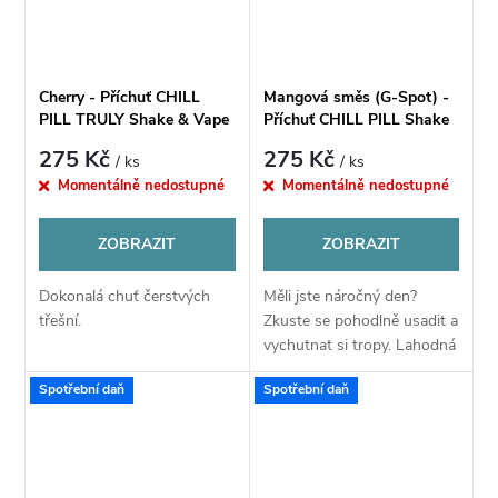
Cherry - Příchuť CHILL
Mangová směs (G-Spot) -
PILL TRULY Shake & Vape
Příchuť CHILL PILL Shake
12ml
& Vape 12ML
275 Kč
275 Kč
/ ks
/ ks
Momentálně nedostupné
Momentálně nedostupné
ZOBRAZIT
ZOBRAZIT
Dokonalá chuť čerstvých
Měli jste náročný den?
třešní.
Zkuste se pohodlně usadit a
vychutnat si tropy. Lahodná
mangová směs září jako
Spotřební daň
Spotřební daň
nejkrásnější západ Slunce a
zpříjemní vám den. Desítky
mangových...