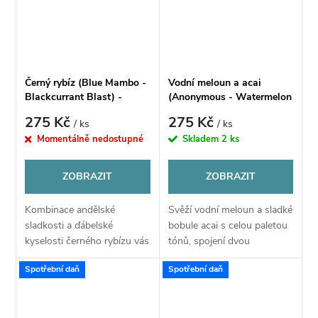
Černý rybíz (Blue Mambo -
Vodní meloun a acai
Blackcurrant Blast) -
(Anonymous - Watermelon
Příchuť CHILL PILL Shake
Acai) - Příchuť CHILL PILL
275 Kč
275 Kč
/ ks
/ ks
& Vape 12ML
Shake & Vape 12ML
Momentálně nedostupné
Skladem
2 ks
ZOBRAZIT
ZOBRAZIT
Kombinace andělské
Svěží vodní meloun a sladké
sladkosti a ďábelské
bobule acai s celou paletou
kyselosti černého rybízu vás
tónů, spojení dvou
konečně přesvědčí o jeho
neodolatelných chutí v
Spotřební daň
Spotřební daň
výjimečnosti.
jedno výjimečně lahodné
aroma.