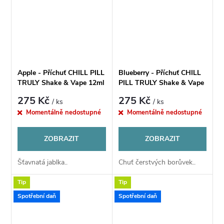
Apple - Příchuť CHILL PILL
Blueberry - Příchuť CHILL
TRULY Shake & Vape 12ml
PILL TRULY Shake & Vape
12ml
275 Kč
275 Kč
/ ks
/ ks
Momentálně nedostupné
Momentálně nedostupné
ZOBRAZIT
ZOBRAZIT
Šťavnatá jablka..
Chuť čerstvých borůvek..
Tip
Tip
Spotřební daň
Spotřební daň