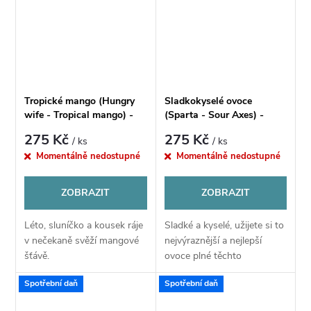
Tropické mango (Hungry
Sladkokyselé ovoce
wife - Tropical mango) -
(Sparta - Sour Axes) -
Příchuť CHILL PILL Shake
Příchuť CHILL PILL Shake
275 Kč
275 Kč
/ ks
/ ks
& Vape 12ML
& Vape 12ML
Momentálně nedostupné
Momentálně nedostupné
ZOBRAZIT
ZOBRAZIT
Léto, sluníčko a kousek ráje
Sladké a kyselé, užijete si to
v nečekaně svěží mangové
nejvýraznější a nejlepší
šťávě.
ovoce plné těchto
neodolatelných tónů.
Spotřební daň
Spotřební daň
Citrony, hrušky, pomeranče,
jablka a další v lahodném