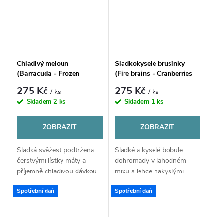
Chladivý meloun
Sladkokyselé brusinky
(Barracuda - Frozen
(Fire brains - Cranberries
Melopepo) - Příchuť CHILL
rush) - Příchuť CHILL PILL
275 Kč
275 Kč
/ ks
/ ks
PILL Shake & Vape 12ML
Shake & Vape 12ML
Skladem
2 ks
Skladem
1 ks
ZOBRAZIT
ZOBRAZIT
Sladká svěžest podtržená
Sladké a kyselé bobule
čerstvými lístky máty a
dohromady v lahodném
příjemně chladivou dávkou
mixu s lehce nakyslými
koolady. Takový vodní
brusinkami pořádně nabudí
Spotřební daň
Spotřební daň
meloun jste ještě neměli.
váše smysly.