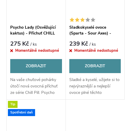
Psycho Lady (Osvěžující
Sladkokyselé ovoce
kaktus) - Příchuť CHILL
(Sparta - Sour Axes) -
PILL Shake & Vape 12ML
Příchuť CHILL PILL
275 Kč
239 Kč
/ ks
/ ks
Momentálně nedostupné
Momentálně nedostupné
ZOBRAZIT
ZOBRAZIT
Na vaše chuťové pohárky
Sladké a kyselé, užijete si to
útočí nová ovocná příchuť
nejvýraznější a nejlepší
ze série Chill Pill. Psycho
ovoce plné těchto
Lady přináší originální a
neodolatelných tónů.
Tip
oblíbenou chuť lahodného
Citrony, hrušky, pomeranče,
kaktusu, který umně
jablka a další v lahodném
Spotřební daň
kombinuje sladkost...
mixu.