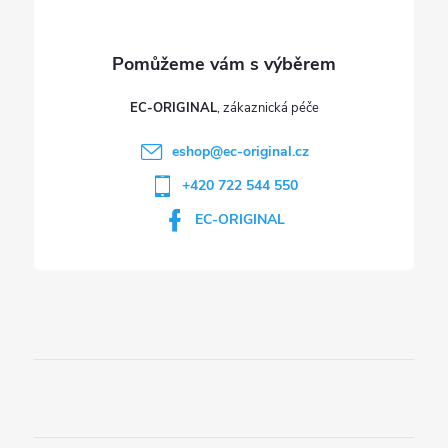
v
ý
p
EC-ORIGINAL
i
eshop
@
ec-original.cz
+420 722 544 550
s
EC-ORIGINAL
u