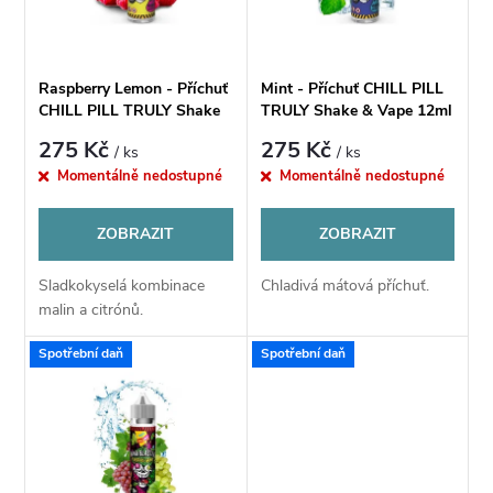
n
i
í
s
Raspberry Lemon - Příchuť
Mint - Příchuť CHILL PILL
p
CHILL PILL TRULY Shake
TRULY Shake & Vape 12ml
p
& Vape 12ml
275 Kč
275 Kč
/ ks
/ ks
r
Momentálně nedostupné
Momentálně nedostupné
r
o
ZOBRAZIT
ZOBRAZIT
o
d
Sladkokyselá kombinace
Chladivá mátová příchuť.
d
malin a citrónů.
u
u
Spotřební daň
Spotřební daň
k
k
t
t