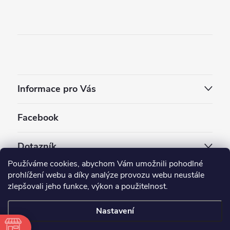
Informace pro Vás
Facebook
Dotazník
Používáme cookies, abychom Vám umožnili pohodlné
Jaký styl vapování vám vyhovuje ?
prohlížení webu a díky analýze provozu webu neustále
zlepšovali jeho funkce, výkon a použitelnost.
Počet hlasů:
3910
Nastavení
Copyright 2026
EC-ORIGINAL
. Všechna práva vyhrazena.