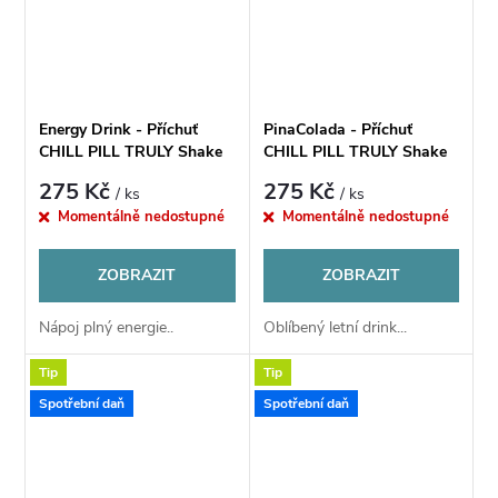
Energy Drink - Příchuť
PinaColada - Příchuť
CHILL PILL TRULY Shake
CHILL PILL TRULY Shake
& Vape 12ml
& Vape 12ml
275 Kč
275 Kč
/ ks
/ ks
Momentálně nedostupné
Momentálně nedostupné
ZOBRAZIT
ZOBRAZIT
Nápoj plný energie..
Oblíbený letní drink...
Tip
Tip
Spotřební daň
Spotřební daň