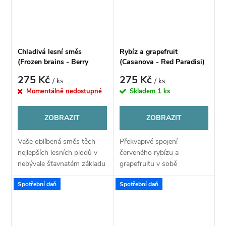
Chladivá lesní směs
Rybíz a grapefruit
(Frozen brains - Berry
(Casanova - Red Paradisi)
berry) - Příchuť CHILL PILL
- Příchuť CHILL PILL
275 Kč
275 Kč
/ ks
/ ks
Shake & Vape 12ML
Shake & Vape 12ML
Momentálně nedostupné
Skladem
1 ks
ZOBRAZIT
ZOBRAZIT
Vaše oblíbená směs těch
Překvapivé spojení
nejlepších lesních plodů v
červeného rybízu a
nebývale šťavnatém základu
grapefruitu v sobě
s krásně osvěžujícími
kombinuje sladké, kyselé i
Spotřební daň
Spotřební daň
chladivými tóny.
nahořklé tóny, které
společně tvoří výjimečně
lahodnou pochoutku.