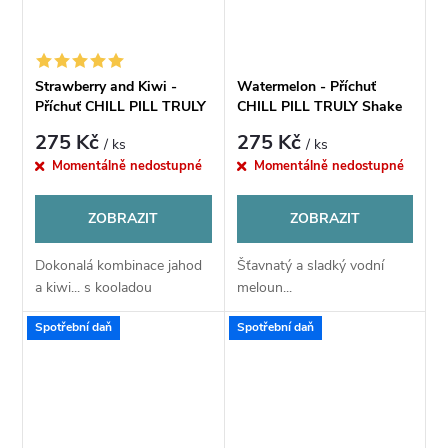
Strawberry and Kiwi -
Watermelon - Příchuť
Příchuť CHILL PILL TRULY
CHILL PILL TRULY Shake
Shake & Vape 12ml
& Vape 12ml
275 Kč
275 Kč
/ ks
/ ks
Momentálně nedostupné
Momentálně nedostupné
ZOBRAZIT
ZOBRAZIT
Dokonalá kombinace jahod
Šťavnatý a sladký vodní
a kiwi... s kooladou
meloun...
Spotřební daň
Spotřební daň