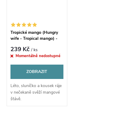
Tropické mango (Hungry
wife - Tropical mango) -
Příchuť CHILL PILL
239 Kč
/ ks
Momentálně nedostupné
ZOBRAZIT
Léto, sluníčko a kousek ráje
v nečekaně svěží mangové
šťávě.
O