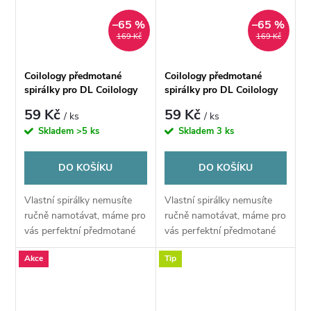
–65 %
–65 %
169 Kč
169 Kč
Coilology předmotané
Coilology předmotané
spirálky pro DL Coilology
spirálky pro DL Coilology
Hand Crafted - KA1
Hand Crafted - SS316L -
59 Kč
59 Kč
/ ks
/ ks
Stagered fused 0,33/Dual,
Dragon skin 0,14/Dual, 2
Skladem
>5 ks
Skladem
3 ks
2 ks
ks
DO KOŠÍKU
DO KOŠÍKU
Vlastní spirálky nemusíte
Vlastní spirálky nemusíte
ručně namotávat, máme pro
ručně namotávat, máme pro
vás perfektní předmotané
vás perfektní předmotané
spirálky vhodné pro velké
spirálky vhodné pro velké
Akce
Tip
množství atomizérů. Kvalitní
množství atomizérů. Kvalitní
dráty a precizní ruční
dráty a precizní ruční
namotání vám...
namotání vám...