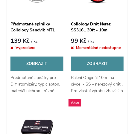
n
i
í
s
Předmotané spirálky
Coilology Drát Nerez
p
Coilology Sandvik MTL
SS316L 30ft - 10m
p
Clapton Ni80 (10ks)
139 Kč
99 Kč
/ ks
/ ks
r
Vyprodáno
Momentálně nedostupné
r
o
ZOBRAZIT
ZOBRAZIT
o
d
Předmotané spirálky pro
Balení Originál 10m na
d
DIY atomizéry, typ clapton,
cívce - SS - nerezový drát .
u
materiál nichrom, různé
Pro vlastní výrobu žhavících
u
odpory, vhodné pro MTL
spirál atomizérů. Vhodné
Akce
vaping, vnitřní průměr
pro SUBOHM
k
spirálek 2,5 mm, balení 10
k
ks.
t
t