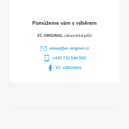
y
v
ý
p
EC-ORIGINAL
i
eshop
@
ec-original.cz
+420 722 544 550
s
EC-ORIGINAL
u