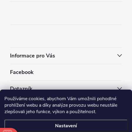
Informace pro Vás
Facebook
Dotazník
Používáme cookies, abychom Vám umožnili pohodlné
Jaký styl vapování vám vyhovuje ?
prohlížení webu a díky analýze provozu webu neustále
zlepšovali jeho funkce, výkon a použitelnost.
Počet hlasů:
3910
Nastavení