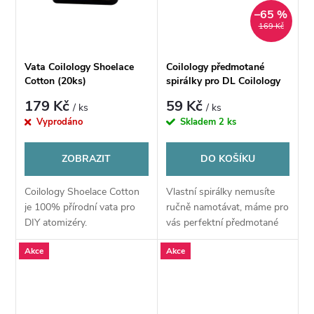
ů
–65 %
ů
169 Kč
Vata Coilology Shoelace
Coilology předmotané
Cotton (20ks)
spirálky pro DL Coilology
Hand Crafted - SS316L -
179 Kč
59 Kč
/ ks
/ ks
Staggered fused clapton
Vyprodáno
Skladem
2 ks
0,10/Dual, 2 ks
ZOBRAZIT
DO KOŠÍKU
Coilology Shoelace Cotton
Vlastní spirálky nemusíte
je 100% přírodní vata pro
ručně namotávat, máme pro
DIY atomizéry.
vás perfektní předmotané
spirálky vhodné pro velké
Akce
Akce
množství atomizérů. Kvalitní
dráty a precizní ruční
namotání vám...