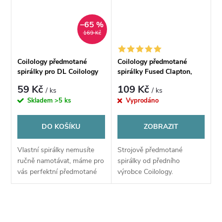
–65 %
169 Kč
Coilology předmotané
Coilology předmotané
spirálky pro DL Coilology
spirálky Fused Clapton,
Hand Crafted - KA1
SS316L - 0,47Ω - 10ks
59 Kč
109 Kč
/ ks
/ ks
Dragon skin 0,28/Dual, 2
Skladem
>5 ks
Vyprodáno
ks
DO KOŠÍKU
ZOBRAZIT
Vlastní spirálky nemusíte
Strojově předmotané
ručně namotávat, máme pro
spirálky od předního
vás perfektní předmotané
výrobce Coilology.
spirálky vhodné pro velké
množství atomizérů. Kvalitní
dráty a precizní ruční
O
namotání vám...