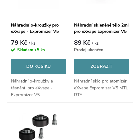
n
i
í
s
Náhradní o-kroužky pro
Náhradní skleněné tělo 2ml
p
eXvape - Expromizer V5
pro eXvape Expromizer V5
p
79 Kč
89 Kč
/ ks
/ ks
r
Skladem
>5 ks
Prodej ukončen
r
o
DO KOŠÍKU
ZOBRAZIT
o
d
Náhradní o-kroužky a
Náhradní sklo pro atomizér
d
těsnění pro eXvape -
eXvape Expromizer V5 MTL
u
Expromizer V5
RTA.
u
k
k
t
t