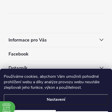
Informace pro Vás
Facebook
Dotazník
Používáme cookies, abychom Vám umožnili pohodlné
Jaký styl vapování vám vyhovuje ?
prohlížení webu a díky analýze provozu webu neustále
zlepšovali jeho funkce, výkon a použitelnost.
Počet hlasů:
3910
Nastavení
Copyright 2026
EC-ORIGINAL
. Všechna práva vyhrazena.
Upravit nastavení cookies
Zobrazit