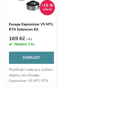
ů
–15 %
ů
199 Kč
Exvape Expromizer V5 MTL
RTA Extension Kit
169 Kč
/ ks
Skladem
2 ks
ZOBRAZIT
Rozšiřující sada pro zvýšení
objemu pro Exvape
Expromizer V5 MTL RTA
umožňuje zvýšit objem
atomizéru z původních 2ml
až na 4ml.
O
v