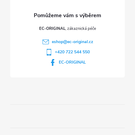
v
ý
p
EC-ORIGINAL
i
eshop
@
ec-original.cz
+420 722 544 550
s
EC-ORIGINAL
u