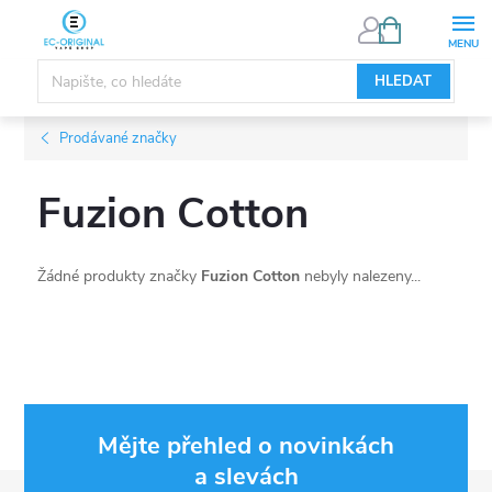
Přejít
NÁKUPNÍ
KOŠÍK
na
obsah
HLEDAT
Prodávané značky
Fuzion Cotton
Žádné produkty značky
Fuzion Cotton
nebyly nalezeny...
Mějte přehled o novinkách
a slevách