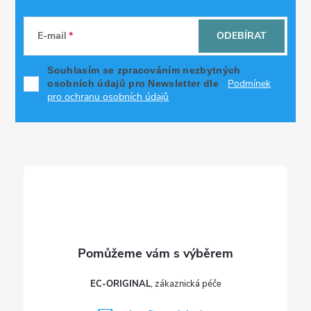
Z
á
E-mail
ODEBÍRAT
p
Souhlasím se zpracováním nezbytných
Podmínek
osobních údajů pro Newsletter dle
a
pro ochranu osobních údajů
t
í
EC-ORIGINAL