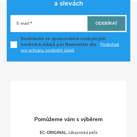
a slevách
Z
á
E-mail
ODEBÍRAT
p
Souhlasím se zpracováním nezbytných
Podmínek
osobních údajů pro Newsletter dle
a
pro ochranu osobních údajů
t
í
EC-ORIGINAL