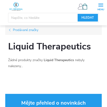
Přejít
NÁKUPNÍ
KOŠÍK
na
obsah
HLEDAT
Prodávané značky
Liquid Therapeutics
Žádné produkty značky
Liquid Therapeutics
nebyly
nalezeny...
Mějte přehled o novinkách