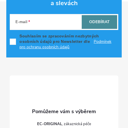
a slevách
Z
á
E-mail
ODEBÍRAT
p
Souhlasím se zpracováním nezbytných
Podmínek
osobních údajů pro Newsletter dle
a
pro ochranu osobních údajů
t
í
EC-ORIGINAL