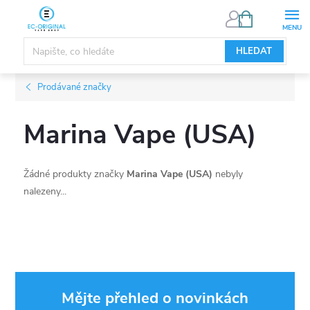
Přejít
NÁKUPNÍ
KOŠÍK
na
obsah
HLEDAT
Prodávané značky
Marina Vape (USA)
Žádné produkty značky
Marina Vape (USA)
nebyly
nalezeny...
Mějte přehled o novinkách