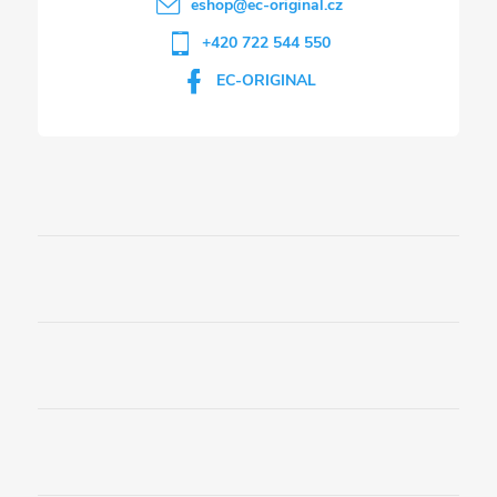
eshop
@
ec-original.cz
+420 722 544 550
EC-ORIGINAL