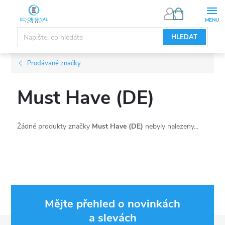
Přejít
NÁKUPNÍ
KOŠÍK
na
obsah
HLEDAT
Prodávané značky
Must Have (DE)
Žádné produkty značky
Must Have (DE)
nebyly nalezeny...
Mějte přehled o novinkách
a slevách