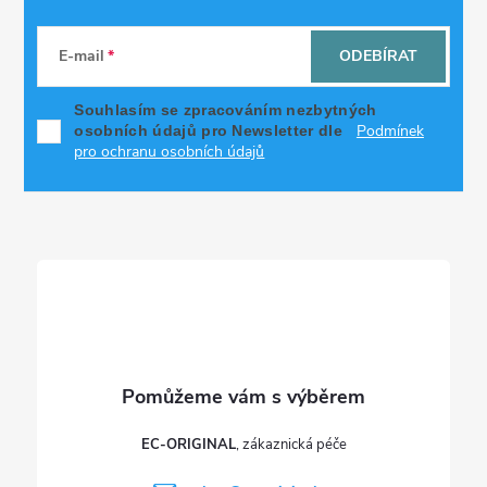
Z
á
E-mail
ODEBÍRAT
p
Souhlasím se zpracováním nezbytných
Podmínek
osobních údajů pro Newsletter dle
a
pro ochranu osobních údajů
t
í
EC-ORIGINAL