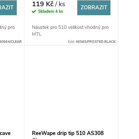
119 Kč
/ ks
RAZIT
ZOBRAZIT
Skladem
4 ks
dný pro
Náustek pro 510 velikost vhodný pro
MTL
40664/CLEAR
Kód:
40565/FROSTED BLACK
ncave
ReeWape drip tip 510 AS308