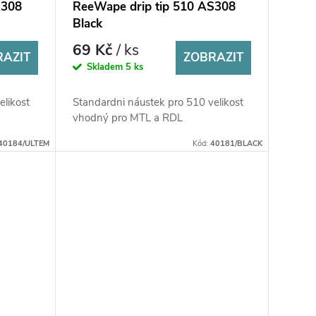
S308
ReeWape drip tip 510 AS308
Black
69 Kč
/ ks
RAZIT
ZOBRAZIT
Skladem
5 ks
elikost
Standardni náustek pro 510 velikost
vhodný pro MTL a RDL
40184/ULTEM
Kód:
40181/BLACK