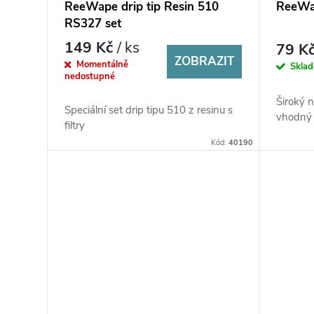
ReeWape drip tip Resin 510
ReeWap
RS327 set
149 Kč
/ ks
79 K
ZOBRAZIT
Momentálně
Skla
nedostupné
Široký 
Speciální set drip tipu 510 z resinu s
vhodný
filtry
Kód:
40190