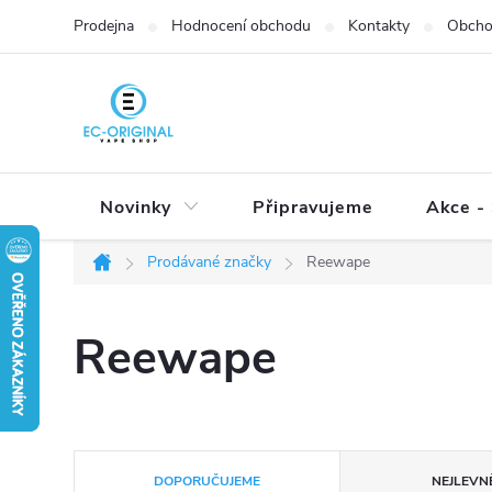
Přejít
Prodejna
Hodnocení obchodu
Kontakty
Obcho
na
obsah
Novinky
Připravujeme
Akce - 
Prodávané značky
Reewape
Domů
Reewape
Ř
DOPORUČUJEME
NEJLEVNĚ