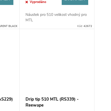
Vyprodáno
Náustek pro 510 velikost vhodný pro
MTL
ARENT BLACK
Kód:
42672
(AS229)
Drip tip 510 MTL (RS339) -
Reewape