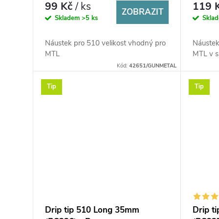
99 Kč
/ ks
119 
ZOBRAZIT
Skladem
>5 ks
Skla
Náustek pro 510 velikost vhodný pro
Náustek
MTL
MTL v 
Kód:
42651/GUNMETAL
Tip
Tip
Drip tip 510 Long 35mm
Drip t