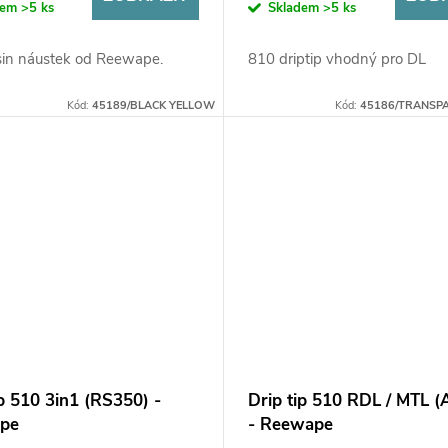
dem
>5 ks
Skladem
>5 ks
in náustek od Reewape.
810 driptip vhodný pro DL
Kód:
45189/BLACK YELLOW
Kód:
45186/TRANSP
ip 510 3in1 (RS350) -
Drip tip 510 RDL / MTL 
pe
- Reewape