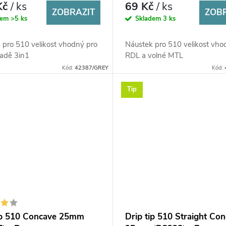
Kč
/ ks
69 Kč
/ ks
ZOBRAZIT
ZOB
dem
>5 ks
Skladem
3 ks
 pro 510 velikost vhodný pro
Náustek pro 510 velikost vho
sadě 3in1
RDL a volné MTL
Kód:
42387/GREY
Kód:
Tip
ip 510 Concave 25mm
Drip tip 510 Straight Co