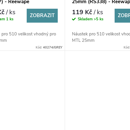
7) - Reewape
25mm (RS338) - Reewa
Kč
/ ks
119 Kč
/ ks
ZOBRAZIT
ZOB
dem
1 ks
Skladem
>5 ks
 pro 510 velikost vhodný pro
Náustek pro 510 velikost vho
5mm
MTL 25mm
Kód:
40274/GREY
Kód