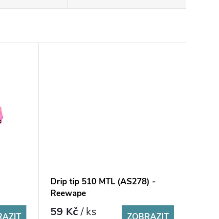
Drip tip 510 MTL (AS278) -
Reewape
59 Kč
/ ks
RAZIT
ZOBRAZIT