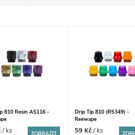
ip 810 Resin AS116 -
Drip Tip 810 (RS349) -
ape
Reewape
č
/ ks
59 Kč
/ ks
ZOBRAZIT
ZOB