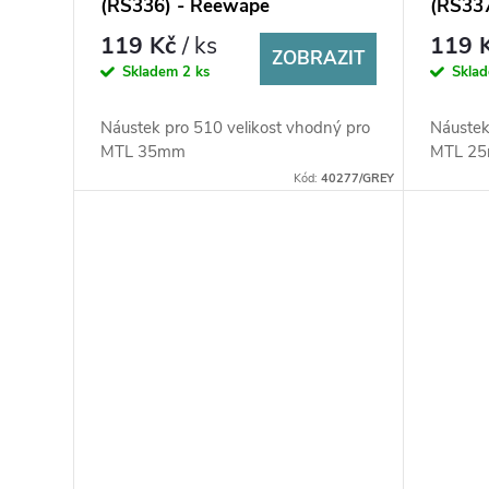
(RS336) - Reewape
(RS33
119 Kč
/ ks
119 
ZOBRAZIT
Skladem
2 ks
Skla
Náustek pro 510 velikost vhodný pro
Náustek
MTL 35mm
MTL 2
Kód:
40277/GREY