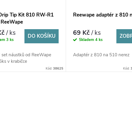
Drip Tip Kit 810 RW-R1
Reewape adaptér z 810 
- ReeWape
Kč
/ ks
69 Kč
/ ks
DO KOŠÍKU
ZOB
dem
3 ks
Skladem
4 ks
 set náustků od ReeWape
Adaptér z 810 na 510 nerez
6ks v krabičce
Kód:
38625
Kód: