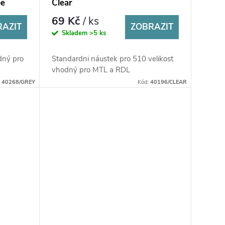
pe
Clear
69 Kč
/ ks
RAZIT
ZOBRAZIT
Skladem
>5 ks
dný pro
Standardni náustek pro 510 velikost
vhodný pro MTL a RDL
:
40268/GREY
Kód:
40196/CLEAR