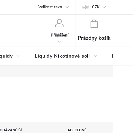
by platby
Reklamační řád
Velikost textu
Vrácení zboží a reklamace
Napi
CZK
NÁKUPNÍ
KOŠÍK
Přihlášení
Prázdný košík
iquidy
Liquidy Nikotinové soli
Příchutě
ODÁVANĚJŠÍ
ABECEDNĚ