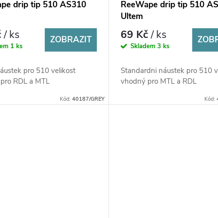
e drip tip 510 AS310
ReeWape drip tip 510 A
Ultem
č
/ ks
69 Kč
/ ks
ZOBRAZIT
ZOB
dem
1 ks
Skladem
3 ks
náustek pro 510 velikost
Standardni náustek pro 510 v
 pro RDL a MTL
vhodný pro MTL a RDL
Kód:
40187/GREY
Kód: