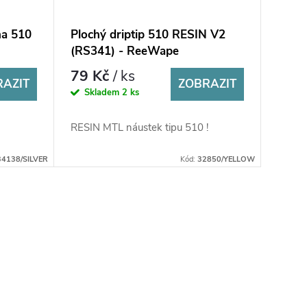
na 510
Plochý driptip 510 RESIN V2
(RS341) - ReeWape
79 Kč
/ ks
RAZIT
ZOBRAZIT
Skladem
2 ks
RESIN MTL náustek tipu 510 !
34138/SILVER
Kód:
32850/YELLOW