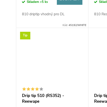
Skladem
>5 ks
Skla
810 driptip vhodný pro DL
810 Res
Kód:
45192/WHITE
Tip
Drip tip 510 (RS352) -
Drip t
Reewape
Reewa