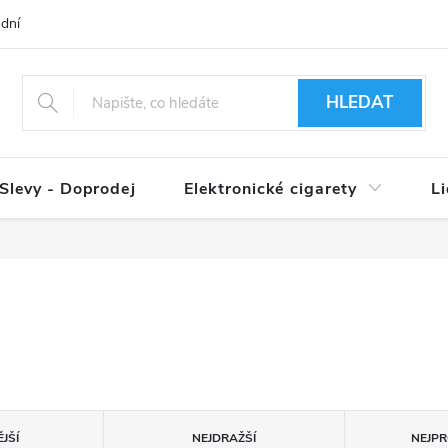
dní podmínky
Ověření věku 18+
Způsoby doručení
Způso
HLEDAT
Slevy - Doprodej
Elektronické cigarety
L
JŠÍ
NEJDRAŽŠÍ
NEJPR