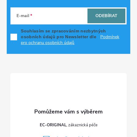
Z
á
E-mail
ODEBÍRAT
p
Souhlasím se zpracováním nezbytných
Podmínek
osobních údajů pro Newsletter dle
a
pro ochranu osobních údajů
t
í
EC-ORIGINAL