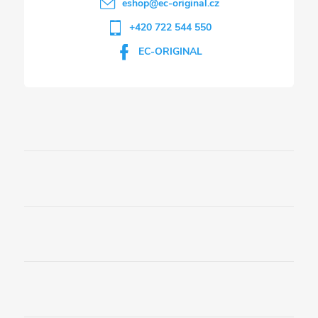
eshop
@
ec-original.cz
+420 722 544 550
EC-ORIGINAL