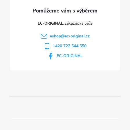
v
ý
p
EC-ORIGINAL
i
eshop
@
ec-original.cz
+420 722 544 550
s
EC-ORIGINAL
u