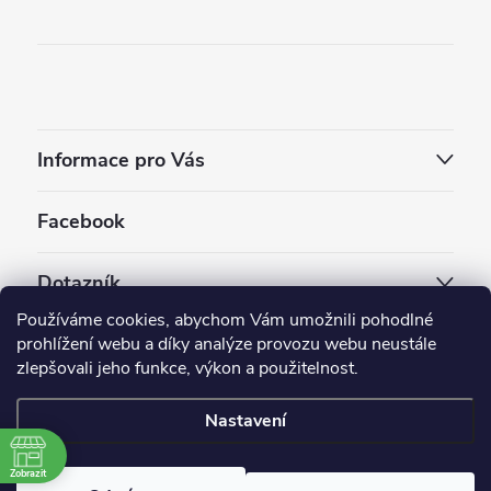
Informace pro Vás
Facebook
Dotazník
Používáme cookies, abychom Vám umožnili pohodlné
Jaký styl vapování vám vyhovuje ?
prohlížení webu a díky analýze provozu webu neustále
zlepšovali jeho funkce, výkon a použitelnost.
Počet hlasů:
3910
Nastavení
Copyright 2026
EC-ORIGINAL
. Všechna práva vyhrazena.
Upravit nastavení cookies
Zobrazit