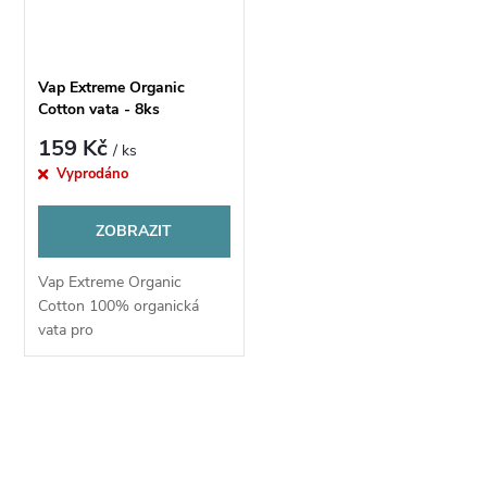
n
i
í
s
Vap Extreme Organic
p
Cotton vata - 8ks
p
159 Kč
/ ks
r
Vyprodáno
r
o
ZOBRAZIT
o
d
Vap Extreme Organic
d
Cotton 100% organická
u
vata pro
u
RBA atomizéry a DIY žhavící
spirálky. Balení obsahuje 8
k
proužků vaty.
k
O
t
v
t