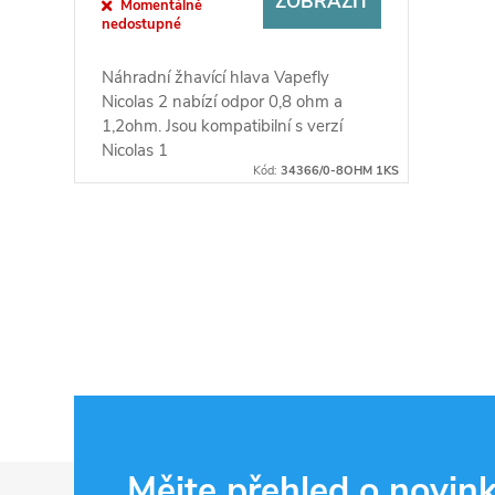
ZOBRAZIT
Momentálně
nedostupné
Náhradní žhavící hlava Vapefly
Nicolas 2 nabízí odpor 0,8 ohm a
1,2ohm. Jsou kompatibilní s verzí
Nicolas 1
Kód:
34366/0-8OHM 1KS
O
v
l
á
d
Z
Mějte přehled o novin
a