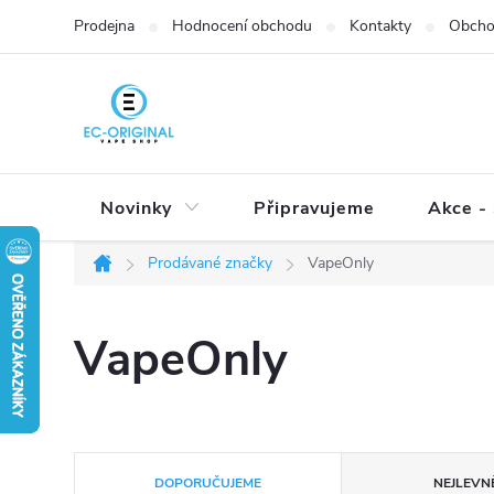
Přejít
Prodejna
Hodnocení obchodu
Kontakty
Obcho
na
obsah
Novinky
Připravujeme
Akce - 
Prodávané značky
VapeOnly
Domů
VapeOnly
Ř
DOPORUČUJEME
NEJLEVNĚ