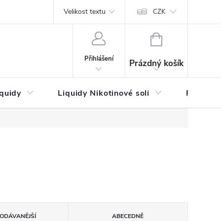
by platby
Reklamační řád
Velikost textu
Vrácení zboží a reklamace
Napi
CZK
NÁKUPNÍ
KOŠÍK
Přihlášení
Prázdný košík
iquidy
Liquidy Nikotinové soli
Příchutě
ODÁVANĚJŠÍ
ABECEDNĚ