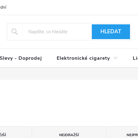
dní podmínky
Ověření věku 18+
Způsoby doručení
Způso
HLEDAT
Slevy - Doprodej
Elektronické cigarety
L
JŠÍ
NEJDRAŽŠÍ
NEJPR