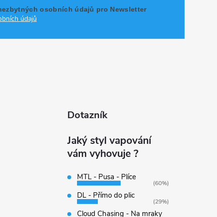
nezbytných osobních údajů pro Newsletter
bních údajů
Dotazník
Jaký styl vapování
vám vyhovuje ?
MTL - Pusa - Plíce
(60%)
DL - Přímo do plic
(29%)
Cloud Chasing - Na mraky