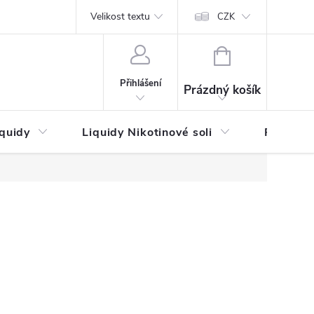
by platby
Reklamační řád
Velikost textu
Vrácení zboží a reklamace
Napi
CZK
NÁKUPNÍ
KOŠÍK
Přihlášení
Prázdný košík
iquidy
Liquidy Nikotinové soli
Příchutě