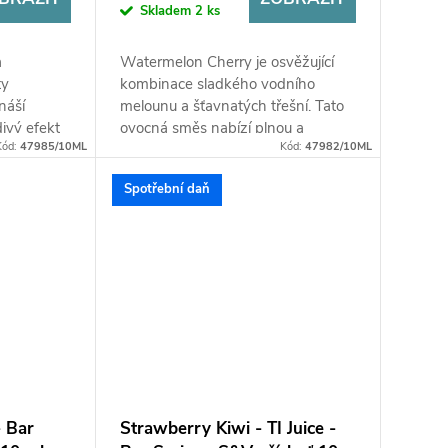
Skladem
2 ks
a
Watermelon Cherry je osvěžující
ty
kombinace sladkého vodního
náší
melounu a šťavnatých třešní. Tato
ivý efekt
ovocná směs nabízí plnou a
Kód:
47985/10ML
Kód:
47982/10ML
žesti
vyváženou chuť s jemnou sladkostí
a příjemně...
Spotřební daň
- Bar
Strawberry Kiwi - TI Juice -