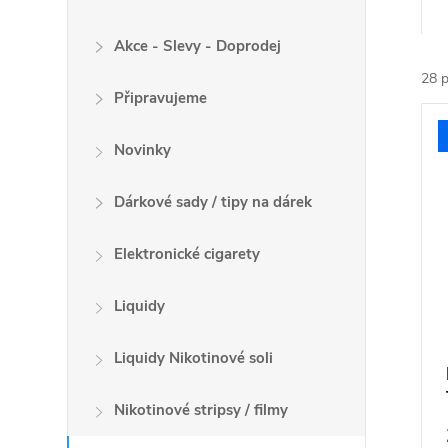
a
z
Akce - Slevy - Doprodej
e
28
p
n
Připravujeme
V
í
ý
p
Novinky
p
r
i
Dárkové sady / tipy na dárek
o
s
d
p
Elektronické cigarety
u
r
k
o
Liquidy
t
d
ů
u
Liquidy Nikotinové soli
k
t
Nikotinové stripsy / filmy
ů