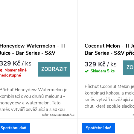
Honeydew Watermelon - TI
Coconut Melon - TI Ju
Juice - Bar Series - S&V
Bar Series - S&V pří
příchuť 10 ml
ml
329 Kč
/ ks
329 Kč
/ ks
ZO
ZOBRAZIT
Momentálně
Skladem
5 ks
nedostupné
Příchuť Coconut Melon j
Příchuť Honeydew Watermelon je
kombinací kokosu a melo
kombinací dvou druhů melounu -
směs vytváří osvěžující a
honeydew a watermelon. Tato
chuť, která spojuje sladk
směs vytváří osvěžující a sladkou
melounu s krémovou a 
Kód:
44614/10ML/CZ
chuť, která spojuje jemnost a
nasládlou chutí...
lehkost...
Spotřební daň
Spotřební daň