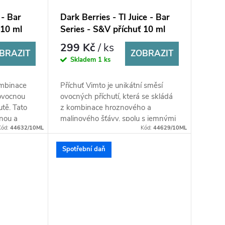
 - Bar
Dark Berries - TI Juice - Bar
 10 ml
Series - S&V příchuť 10 ml
299 Kč
/ ks
BRAZIT
ZOBRAZIT
Skladem
1 ks
ombinace
Příchuť Vimto je unikátní směsí
 ovocnou
ovocných příchutí, která se skládá
utě. Tato
z kombinace hroznového a
nou a
malinového šťávy, spolu s jemnými
Kód:
44632/10ML
Kód:
44629/10ML
blíbená...
tóny bylinek a koření. Tato chuť
vytváří...
Spotřební daň