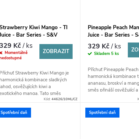
Strawberry Kiwi Mango - TI
Pineapple Peach Man
Juice - Bar Series - S&V
Juice - Bar Series - 
příchuť 10 ml
příchuť 10 ml
329 Kč
/ ks
329 Kč
/ ks
ZO
ZOBRAZIT
Momentálně
Skladem
5 ks
nedostupné
Příchuť Pineapple Peac
Příchuť Strawberry Kiwi Mango je
harmonická kombinace t
harmonická kombinace sladkých
ananasu, broskví a mang
jahod, osvěžujících kiwi a
směs přináší osvěžující a
exotického manga. Tato směs
chuť, která spojuje sladkos
Kód:
44626/10ML/CZ
vytváří lahodnou a osvěžující chuť,
která spojuje...
Spotřební daň
Spotřební daň