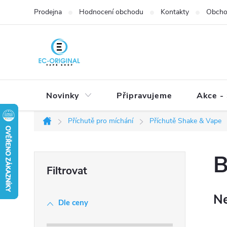
Přejít
Prodejna
Hodnocení obchodu
Kontakty
Obcho
na
obsah
Novinky
Připravujeme
Akce - 
Příchutě pro míchání
Příchutě Shake & Vape
Domů
P
B
o
s
Ne
t
Dle ceny
r
a