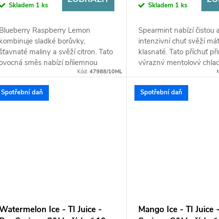
Skladem
1 ks
Skladem
1 ks
Blueberry Raspberry Lemon
Spearmint nabízí čistou 
kombinuje sladké borůvky,
intenzivní chuť svěží má
šťavnaté maliny a svěží citron. Tato
klasnaté. Tato příchuť při
ovocná směs nabízí příjemnou
výrazný mentolový chlad
Kód:
47988/10ML
rovnováhu mezi sladkostí a lehkou
a dlouhotrvající pocit svě
citrusovou...
Spotřební daň
Spotřební daň
Watermelon Ice - TI Juice -
Mango Ice - TI Juice 