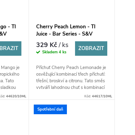
go - TI
Cherry Peach Lemon - TI
S&V
Juice - Bar Series - S&V
příchuť 10 ml
329 Kč
/ ks
BRAZIT
ZOBRAZIT
Skladem
4 ks
h Mango je
Příchuť Cherry Peach Lemonade je
ropického
osvěžující kombinací třech příchutí:
a. Tato
třešní, broskví a citronu. Tato směs
 sladkou
vytváří lahodnou chuť s kombinací
t a...
sladkosti třešní a...
Kód:
44620/10ML
Kód:
44617/10ML
Spotřební daň