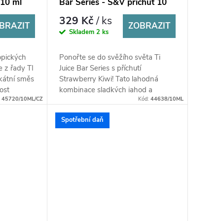
 10 ml
Bar Series - S&V příchuť 10
ml
329 Kč
/ ks
BRAZIT
ZOBRAZIT
Skladem
2 ks
ropických
Ponořte se do svěžího světa Ti
e z řady TI
Juice Bar Series s příchutí
ikátní směs
Strawberry Kiwi! Tato lahodná
ost
kombinace sladkých jahod a
:
45720/10ML/CZ
Kód:
44638/10ML
..
osvěžujících kiwi vás přenese na
slunečnou pláž....
Spotřební daň