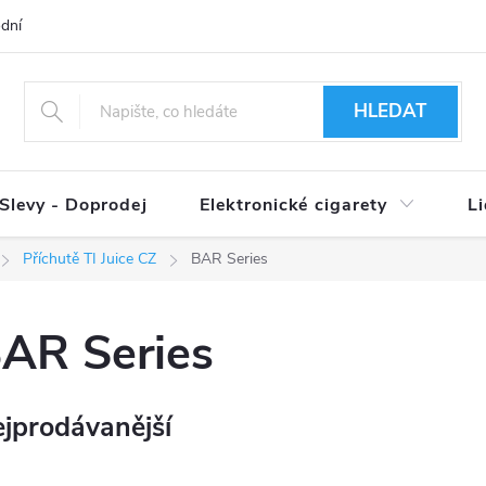
dní podmínky
Ověření věku 18+
Způsoby doručení
Způso
HLEDAT
Slevy - Doprodej
Elektronické cigarety
L
Příchutě TI Juice CZ
BAR Series
AR Series
jprodávanější