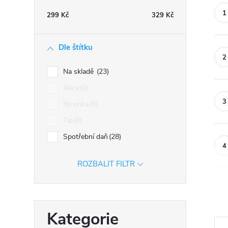
n
299
Kč
329
Kč
n
í
Dle štítku
p
a
Na skladě
23
n
Akce
0
e
Novinka
0
l
Tip
0
Spotřební daň
28
ROZBALIT FILTR
Přeskočit
Kategorie
kategorie
Ř