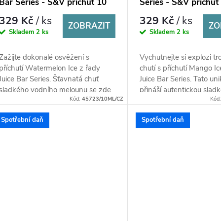
Bar Series - S&V příchuť 10
Series - S&V příchuť
ml
329 Kč
/ ks
329 Kč
/ ks
ZOBRAZIT
ZO
Skladem
2 ks
Skladem
2 ks
Zažijte dokonalé osvěžení s
Vychutnejte si explozi t
příchutí Watermelon Ice z řady
chutí s příchutí Mango Ic
Juice Bar Series. Šťavnatá chuť
Juice Bar Series. Tato un
sladkého vodního melounu se zde
přináší autentickou sladk
Kód:
45723/10ML/CZ
Kód
snoubí s ledovým nádechem, který
dokonale zralého manga,.
vás...
Spotřební daň
Spotřební daň