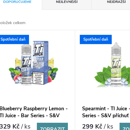
DOPORUČUJEME
NEJLEVNĚJŠÍ
NEJDRAŽŠÍ
oložek celkem
Spotřební daň
Spotřební daň
Blueberry Raspberry Lemon -
Spearmint - TI Juice 
TI Juice - Bar Series - S&V
Series - S&V příchuť
příchuť 10 ml
329 Kč
/ ks
299 Kč
/ ks
ZOBRAZIT
ZO