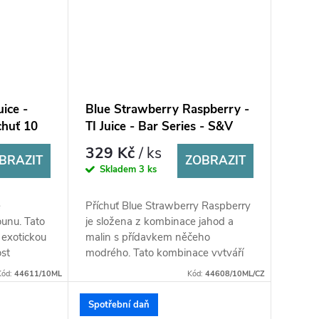
ice -
Blue Strawberry Raspberry -
chuť 10
TI Juice - Bar Series - S&V
příchuť 10 ml
329 Kč
/ ks
BRAZIT
ZOBRAZIT
Skladem
3 ks
e
Příchuť Blue Strawberry Raspberry
unu. Tato
je složena z kombinace jahod a
 exotickou
malin s přídavkem něčeho
ost
modrého. Tato kombinace vytváří
jemně
osvěžující a lahodnou chuť, která je
Kód:
44611/10ML
Kód:
44608/10ML/CZ
plná...
Spotřební daň