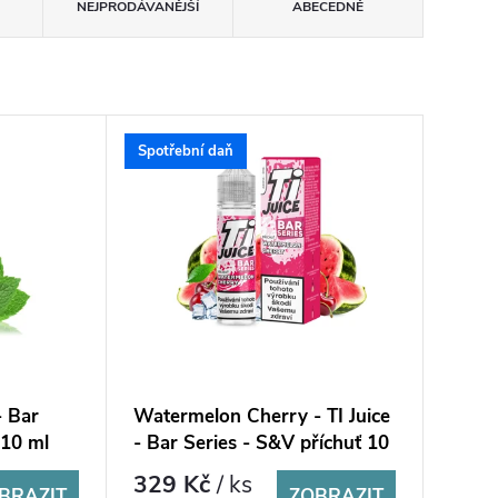
NEJPRODÁVANĚJŠÍ
ABECEDNĚ
Spotřební daň
- Bar
Watermelon Cherry - TI Juice
 10 ml
- Bar Series - S&V příchuť 10
ml
329 Kč
/ ks
BRAZIT
ZOBRAZIT