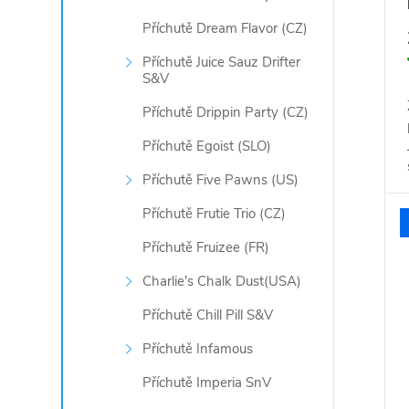
Příchutě Dream Flavor (CZ)
Příchutě Juice Sauz Drifter
S&V
Příchutě Drippin Party (CZ)
Příchutě Egoist (SLO)
Příchutě Five Pawns (US)
Příchutě Frutie Trio (CZ)
Příchutě Fruizee (FR)
Charlie's Chalk Dust(USA)
Příchutě Chill Pill S&V
Příchutě Infamous
Příchutě Imperia SnV