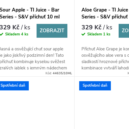
Sour Apple - TI Juice - Bar
Aloe Grape - TI Juice
Series - S&V příchuť 10 ml
Series - S&V příchuť
329 Kč
/ ks
329 Kč
/ ks
ZOBRAZIT
ZO
Skladem
4 ks
Skladem
1 ks
Jasná a osvěžující chuť sour apple
Příchuť Aloe Grape je k
je jako jiskřivý podzimní den! Tato
osvěžujícího aloe vera s
příchuť kombinuje kyselou svěžest
sladkostí hroznové přích
zralých jablek s jemným nádechem
kombinace vytváří lahod
Kód:
44635/10ML
sladkosti, což vytváří...
osvěžující chuť, která je o
Spotřební daň
Spotřební daň