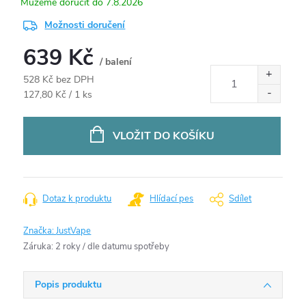
7.8.2026
Možnosti doručení
639 Kč
/ balení
528 Kč bez DPH
Měrná
127,80 Kč / 1 ks
cena:
VLOŽIT DO KOŠÍKU
Dotaz k produktu
Hlídací pes
Sdílet
Značka:
JustVape
Záruka
:
2 roky / dle datumu spotřeby
Popis produktu