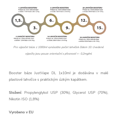
Pro výpočet báze z 1000ml vynásobte počet lahviček číslem 10. Uvedené
výpočty jsou pouze orientační s přesností +- 0,2mg/ml.
Booster báze JustVape DL 1x10ml je dodávána v malé
plastové lahvičce s praktickým úzkým kapátkem.
Složení:
Propylenglykol USP (30%), Glycerol USP (70%),
Nikotin ISO (1,8%)
Vyrobeno v EU