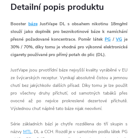
Detailní popis produktu
Booster
báze
JustVape DL s obsahem nikotinu 18mg/ml
slouží jako doplněk pro beznikotinové báze k namíchání
přesné požadované koncentrace. Poměr látek
PG
/
VG
je
30% / 70%, díky tomu je vhodná pro výkonné elektronické
cigarety používané pro přímý potah do plic (DL).
JustVape jsou prvotřídní báze nejvyšší kvality vyráběné v EU
ze švýcarských receptur. Vynikají absolutně čistou a jemnou
chutí bez jakýchkoliv dalších přísad. Díky tomu je lze použít
pro všechny druhy příchutí, od samotných tabáků přes
ovocné až po nejvíce prokreslené dezertové příchutě.
Výslednou chuť náplně tato báze nijak neovlivní.
Série základních bází je chytře rozdělena do tří skupin s
názvy
MTL
, DL a CCH. Rozdíl je v samotném podílu látek PG