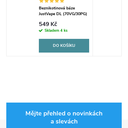
Beznikotinová báze
JustVape DL (70VG/30PG)
50ml
549 Kč
Skladem
4 ks
DO KOŠÍKU
Mějte přehled o novinkách
a slevách
Z