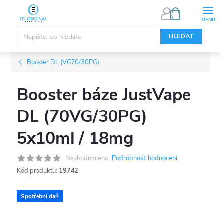
Přejít
NÁKUPNÍ
KOŠÍK
na
obsah
HLEDAT
Booster DL (VG70/30PG)
Booster báze JustVape
DL (70VG/30PG)
5x10ml / 18mg
Neohodnoceno
Podrobnosti hodnocení
Kód produktu:
19742
Spotřební daň