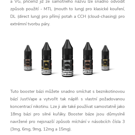
a VG, přičemž již ze samotného názvu lze snadno odvodit
způsob použití - MTL (mouth to lung) pro klasické kouření,
DL (direct lung) pro přímý potah a CCH (cloud-chasing) pro
extrémní tvorbu páry.
Tuto booster bázi můžete snadno smíchat s beznikotinovou
bází JustVape a vytvořit tak náplň s vlastní požadovanou
koncentrací nikotinu. Lze ji ale také používat samostatně jako
18mg bázi pro silné kuřáky. Booster báze jsou důmyslně
navržené pro nejsnazší způsob míchání v násobcích čísla 3
(3mg, 6mg, 9mg, 12mg a 15mg).