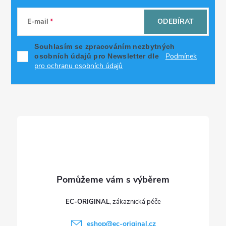
á
E-mail
ODEBÍRAT
p
Souhlasím se zpracováním nezbytných
Podmínek
osobních údajů pro Newsletter dle
a
pro ochranu osobních údajů
t
í
EC-ORIGINAL
eshop
@
ec-original.cz