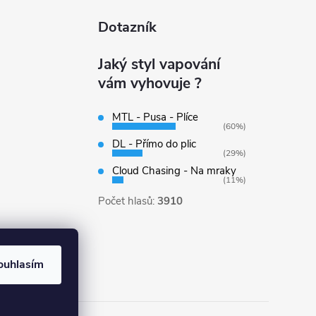
Dotazník
Jaký styl vapování
vám vyhovuje ?
MTL - Pusa - Plíce
(60%)
DL - Přímo do plic
(29%)
Cloud Chasing - Na mraky
(11%)
Počet hlasů:
3910
ouhlasím