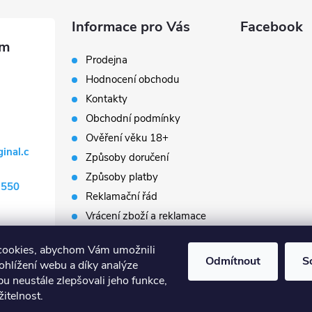
Informace pro Vás
Facebook
Prodejna
Hodnocení obchodu
Kontakty
Obchodní podmínky
Ověření věku 18+
ginal.c
Způsoby doručení
Způsoby platby
 550
Reklamační řád
Vrácení zboží a reklamace
Napište nám
cookies, abychom Vám umožnili
Prodávané značky
Odmítnout
S
ohlížení webu a díky analýze
Slovník pojmů
u neustále zlepšovali jeho funkce,
itelnost.