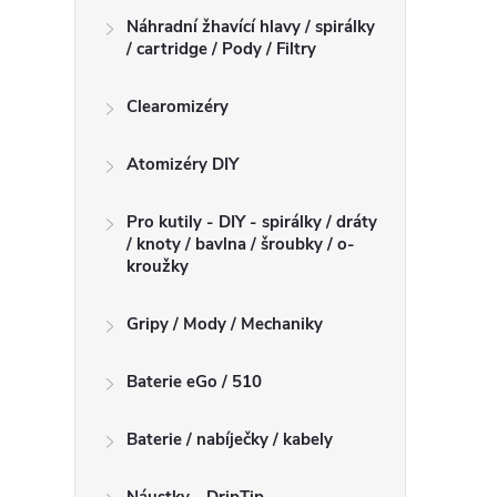
Náhradní žhavící hlavy / spirálky
/ cartridge / Pody / Filtry
Clearomizéry
Atomizéry DIY
Pro kutily - DIY - spirálky / dráty
/ knoty / bavlna / šroubky / o-
kroužky
Gripy / Mody / Mechaniky
Baterie eGo / 510
Baterie / nabíječky / kabely