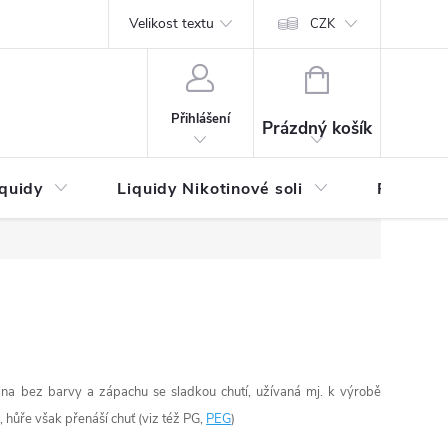
by platby
Reklamační řád
Velikost textu
Vrácení zboží a reklamace
Napi
CZK
NÁKUPNÍ
KOŠÍK
Přihlášení
Prázdný košík
iquidy
Liquidy Nikotinové soli
Příchutě
alina bez barvy a zápachu se sladkou chutí, užívaná mj. k výrobě
, hůře však přenáší chuť (viz též PG,
PEG
)