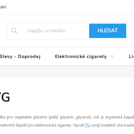
dní podmínky
Ověření věku 18+
Způsoby doručení
Způso
HLEDAT
Slevy - Doprodej
Elektronické cigarety
L
VG
tka pro vegetable glycerin (jedlý glycerín, glycerol), což je organická kap
rnativních liquidů pro elektronické cigarety. Oproti
PG
vyvíjí znatelně více kouře