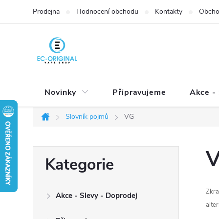
Přejít
Prodejna
Hodnocení obchodu
Kontakty
Obcho
na
obsah
Novinky
Připravujeme
Akce - 
Slovník pojmů
VG
Domů
P
Přeskočit
Kategorie
o
kategorie
s
t
Zkra
Akce - Slevy - Doprodej
r
alte
a