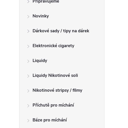
Připravujeme
n
n
Novinky
í
p
Dárkové sady / tipy na dárek
a
n
Elektronické cigarety
e
l
Liquidy
Liquidy Nikotinové soli
Nikotinové stripsy / filmy
Příchutě pro míchání
Báze pro míchání