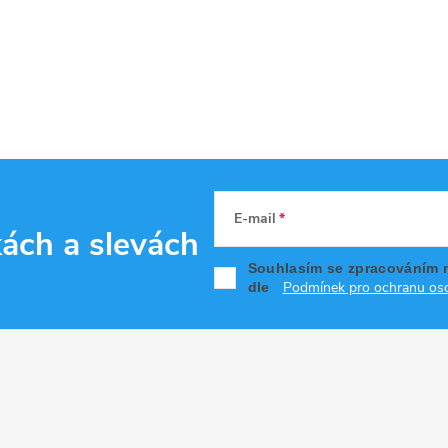
E-mail
kách
a slevách
Souhlasím se zpracováním 
Podmínek pro ochranu oso
dle