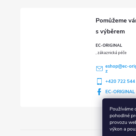
EC-ORIGINAL
eshop
@
ec-ori
z
+420 722 544
EC-ORIGINAL
Používáme 
pohodlné pr
provozu web
výkon a použ