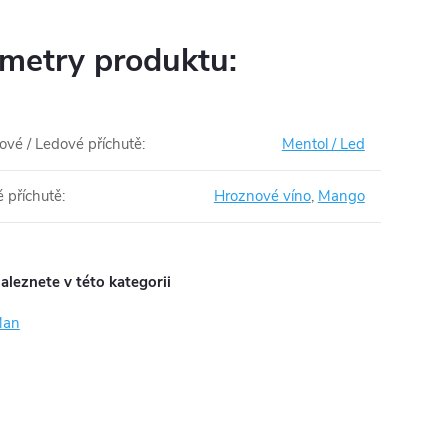
metry produktu:
ové / Ledové příchutě
:
Mentol / Led
 příchutě
:
Hroznové víno
,
Mango
aleznete v této kategorii
Man