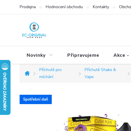
Přejít
Prodejna
Hodnocení obchodu
Kontakty
Obcho
na
obsah
Novinky
Připravujeme
Akce - 
Příchutě pro
Příchutě Shake &
Domů
míchání
Vape
Spotřební daň