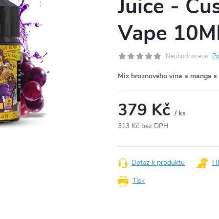
Juice - C
Vape 10M
Neohodnoceno
Po
Mix hroznového vína a manga s l
379 Kč
/ ks
313 Kč bez DPH
Měrná
cena:
Dotaz k produktu
Hl
Tisk