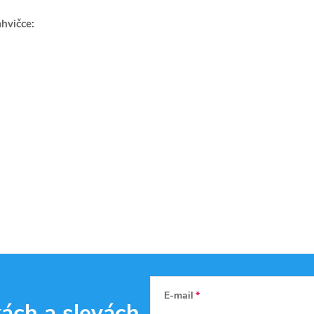
hvičce:
E-mail
kách
a slevách