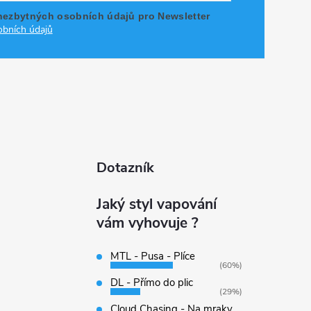
nezbytných osobních údajů pro Newsletter
bních údajů
Dotazník
Jaký styl vapování
vám vyhovuje ?
MTL - Pusa - Plíce
(60%)
DL - Přímo do plic
(29%)
Cloud Chasing - Na mraky