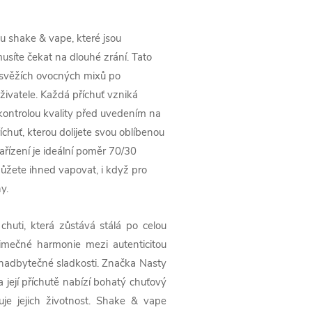
tu shake & vape, které jsou
usíte čekat na dlouhé zrání. Tato
d svěžích ovocných mixů po
uživatele. Každá příchuť vzniká
 kontrolou kvality před uvedením na
chuť, kterou dolijete svou oblíbenou
řízení je ideální poměr 70/30
můžete ihned vapovat, i když pro
y.
 chuti, která zůstává stálá po celou
imečné harmonie mezi autenticitou
nadbytečné sladkosti. Značka Nasty
a její příchutě nabízí bohatý chuťový
žuje jejich životnost. Shake & vape