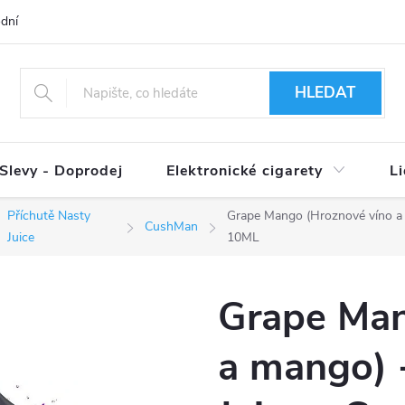
dní podmínky
Ověření věku 18+
Způsoby doručení
Způso
HLEDAT
Slevy - Doprodej
Elektronické cigarety
L
Příchutě Nasty
Grape Mango (Hroznové víno a 
CushMan
Juice
10ML
Grape Man
a mango) 