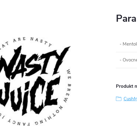
Para
- Mentol
- Ovocné
Produkt n
Cush