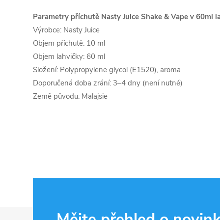
Parametry příchutě Nasty Juice Shake & Vape v 60ml la
Výrobce: Nasty Juice
Objem příchutě: 10 ml
Objem lahvičky: 60 ml
Složení: Polypropylene glycol (E1520), aroma
Doporučená doba zrání: 3–4 dny (není nutné)
Země původu: Malajsie
Z
Mějte přehled o novin