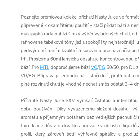
Poznejte prémiovou kolekci příchutí Nasty Juice ve formá
připravené k okamžitému použití – stačí přidat bázi a nem
malajsijská řada nabízí široký výběr vyladěných chutí, o
rafinované tabákové tóny, jež uspokojí i ty nejnáročnější 
pečlivým mícháním kvalitních surovin a prochází přísnou
trh. Prostorná 60ml lahvička obsahuje koncentrovanou pří
bází. Pro
MTL
doporučujeme bázi
VG
/
PG
50/50, pro DL za
VG/PG. Příprava je jednoduchá – stačí dolít, protřepat a 
plné rozvinutí chutí je vhodné nechat směs odstát 3–4 dn
Příchutě Nasty Juice S&V vynikají čistotou a intenzitou
dobu používání. Díky vyváženému složení dosahují výj
aromatu a příjemným potahem bez vedlejších pachutí či 
Juice klade důraz na kvalitu a inovace v oblasti e-liquidů 
profil, který zároveň šetří výhřevné spirálky a prodlu