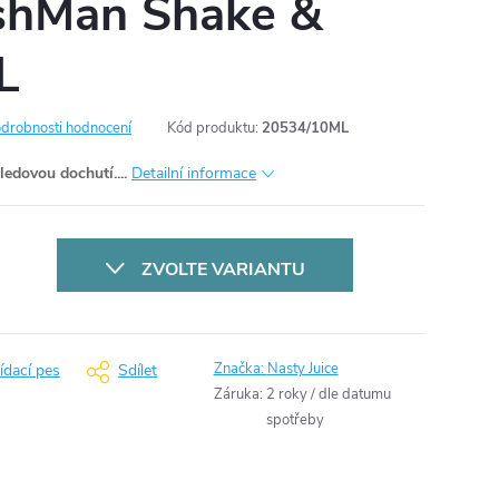
ushMan Shake &
L
drobnosti hodnocení
Kód produktu:
20534/10ML
edovou dochutí....
Detailní informace
ZVOLTE VARIANTU
Značka:
Nasty Juice
ídací pes
Sdílet
Záruka
:
2 roky / dle datumu
spotřeby