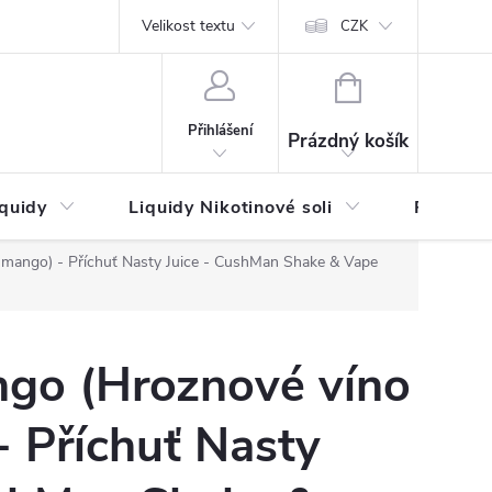
by platby
Reklamační řád
Velikost textu
Vrácení zboží a reklamace
Napi
CZK
NÁKUPNÍ
KOŠÍK
Přihlášení
Prázdný košík
iquidy
Liquidy Nikotinové soli
Příchutě
mango) - Příchuť Nasty Juice - CushMan Shake & Vape
go (Hroznové víno
- Příchuť Nasty