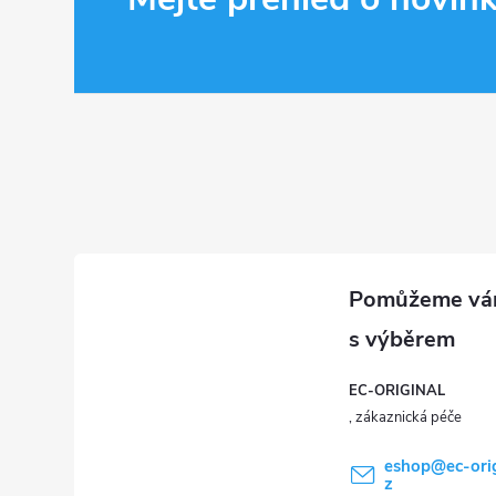
á
p
a
t
í
EC-ORIGINAL
eshop
@
ec-ori
z