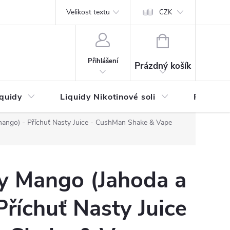
by platby
Reklamační řád
Velikost textu
Vrácení zboží a reklamace
Napi
CZK
NÁKUPNÍ
KOŠÍK
Přihlášení
Prázdný košík
iquidy
Liquidy Nikotinové soli
Příchutě
ango) - Příchuť Nasty Juice - CushMan Shake & Vape
y Mango (Jahoda a
říchuť Nasty Juice