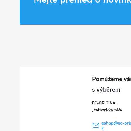
á
p
a
t
í
EC-ORIGINAL
eshop
@
ec-ori
z