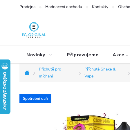
Přejít
Prodejna
Hodnocení obchodu
Kontakty
Obcho
na
obsah
Novinky
Připravujeme
Akce - 
Příchutě pro
Příchutě Shake &
Domů
míchání
Vape
Spotřební daň