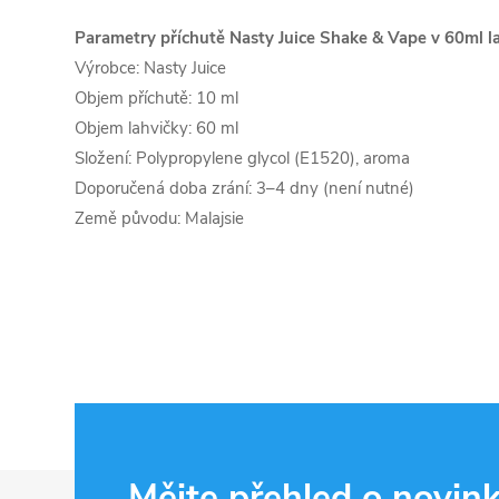
Parametry příchutě Nasty Juice Shake & Vape v 60ml la
Výrobce: Nasty Juice
Objem příchutě: 10 ml
Objem lahvičky: 60 ml
Složení: Polypropylene glycol (E1520), aroma
Doporučená doba zrání: 3–4 dny (není nutné)
Země původu: Malajsie
Z
Mějte přehled o novin