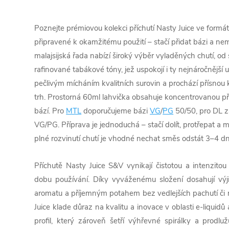
Poznejte prémiovou kolekci příchutí Nasty Juice ve formá
připravené k okamžitému použití – stačí přidat bázi a nem
malajsijská řada nabízí široký výběr vyladěných chutí, o
rafinované tabákové tóny, jež uspokojí i ty nejnáročnější 
pečlivým mícháním kvalitních surovin a prochází přísnou
trh. Prostorná 60ml lahvička obsahuje koncentrovanou pří
bází. Pro
MTL
doporučujeme bázi
VG
/
PG
50/50, pro DL za
VG/PG. Příprava je jednoduchá – stačí dolít, protřepat a 
plné rozvinutí chutí je vhodné nechat směs odstát 3–4 dn
Příchutě Nasty Juice S&V vynikají čistotou a intenzitou
dobu používání. Díky vyváženému složení dosahují výj
aromatu a příjemným potahem bez vedlejších pachutí či 
Juice klade důraz na kvalitu a inovace v oblasti e-liquidů 
profil, který zároveň šetří výhřevné spirálky a prodlu