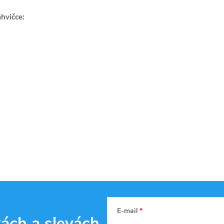
hvičce:
E-mail
kách
a slevách