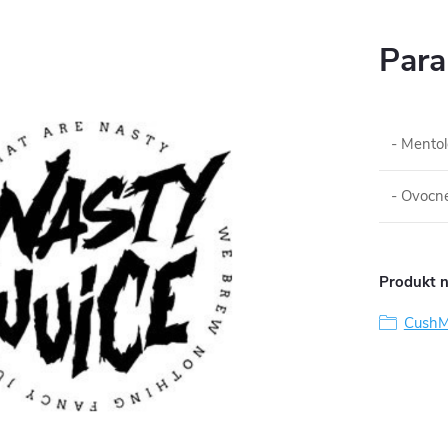
Para
- Mentol
- Ovocné
Produkt n
Cush