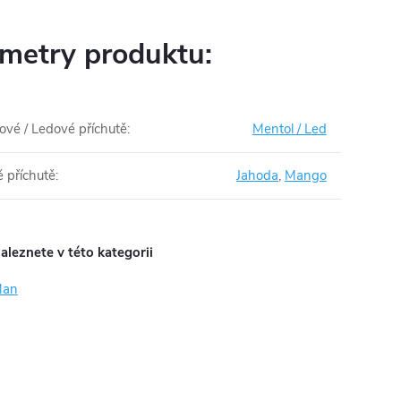
metry produktu:
ové / Ledové příchutě
:
Mentol / Led
 příchutě
:
Jahoda
,
Mango
aleznete v této kategorii
Man