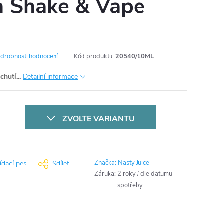
 Shake & Vape
drobnosti hodnocení
Kód produktu:
20540/10ML
hutí...
Detailní informace
ZVOLTE VARIANTU
Značka:
Nasty Juice
ídací pes
Sdílet
Záruka
:
2 roky / dle datumu
spotřeby