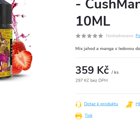
- CushMan
10ML
Neohodnoceno
Po
Mix jahod a manga s ledovou doc
359 Kč
/ ks
297 Kč bez DPH
Měrná
cena:
Dotaz k produktu
Hl
Tisk