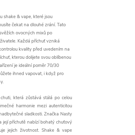
tu shake & vape, které jsou
usíte čekat na dlouhé zrání. Tato
d svěžích ovocných mixů po
uživatele. Každá příchuť vzniká
 kontrolou kvality před uvedením na
chuť, kterou dolijete svou oblíbenou
řízení je ideální poměr 70/30
můžete ihned vapovat, i když pro
y.
 chuti, která zůstává stálá po celou
imečné harmonie mezi autenticitou
nadbytečné sladkosti. Značka Nasty
a její příchutě nabízí bohatý chuťový
žuje jejich životnost. Shake & vape