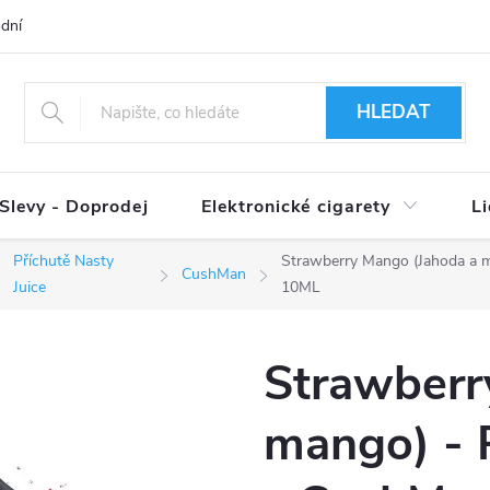
dní podmínky
Ověření věku 18+
Způsoby doručení
Způso
HLEDAT
Slevy - Doprodej
Elektronické cigarety
L
Příchutě Nasty
Strawberry Mango (Jahoda a m
CushMan
Juice
10ML
Strawberr
mango) - P