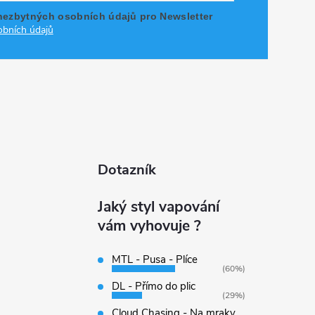
nezbytných osobních údajů pro Newsletter
bních údajů
Dotazník
Jaký styl vapování
vám vyhovuje ?
MTL - Pusa - Plíce
(60%)
DL - Přímo do plic
(29%)
Cloud Chasing - Na mraky