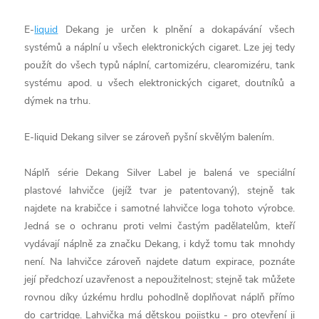
E-
liquid
Dekang je určen k plnění a dokapávání všech
systémů a náplní u všech elektronických cigaret. Lze jej tedy
použít do všech typů náplní, cartomizéru, clearomizéru, tank
systému apod. u všech elektronických cigaret, doutníků a
dýmek na trhu.
E-liquid Dekang silver se zároveň pyšní skvělým balením.
Náplň série Dekang Silver Label je balená ve speciální
plastové lahvičce (jejíž tvar je patentovaný), stejně tak
najdete na krabičce i samotné lahvičce loga tohoto výrobce.
Jedná se o ochranu proti velmi častým padělatelům, kteří
vydávají náplně za značku Dekang, i když tomu tak mnohdy
není. Na lahvičce zároveň najdete datum expirace, poznáte
její předchozí uzavřenost a nepoužitelnost; stejně tak můžete
rovnou díky úzkému hrdlu pohodlně doplňovat náplň přímo
do cartridge. Lahvička má dětskou pojistku - pro otevření ji