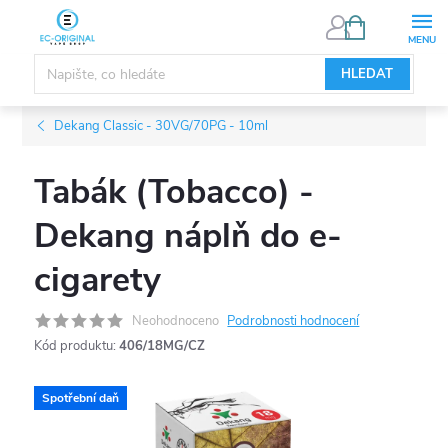
Přejít
NÁKUPNÍ
KOŠÍK
na
obsah
HLEDAT
Dekang Classic - 30VG/70PG - 10ml
Tabák (Tobacco) -
Dekang náplň do e-
cigarety
Neohodnoceno
Podrobnosti hodnocení
Kód produktu:
406/18MG/CZ
Spotřební daň