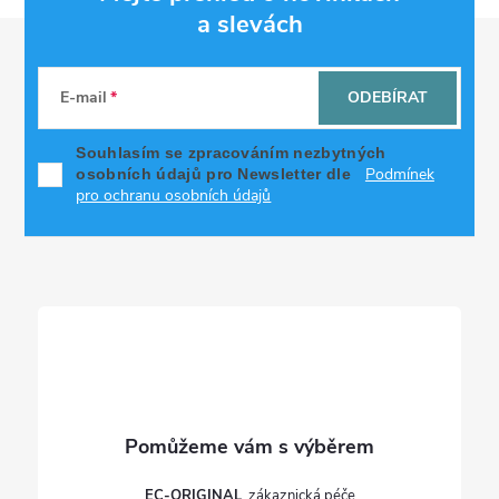
a slevách
Z
á
E-mail
ODEBÍRAT
p
Souhlasím se zpracováním nezbytných
Podmínek
osobních údajů pro Newsletter dle
a
pro ochranu osobních údajů
t
í
EC-ORIGINAL