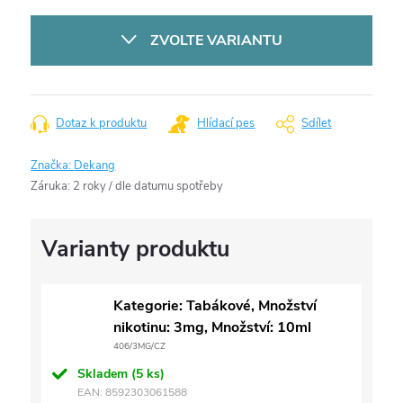
Měrná
cena:
ZVOLTE VARIANTU
Dotaz k produktu
Hlídací pes
Sdílet
Značka:
Dekang
Záruka
:
2 roky / dle datumu spotřeby
Kategorie: Tabákové, Množství
nikotinu: 3mg, Množství: 10ml
406/3MG/CZ
Skladem
(5 ks)
EAN:
8592303061588