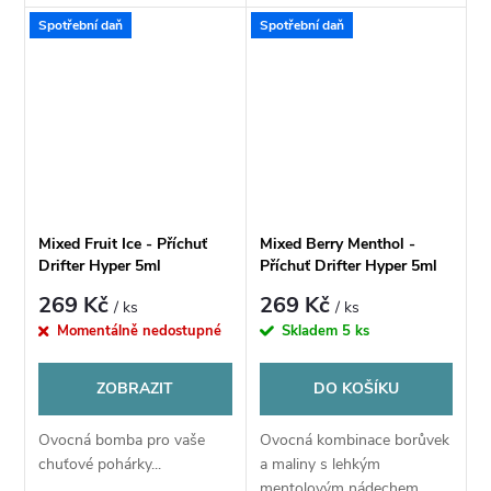
Spotřební daň
Spotřební daň
Mixed Fruit Ice - Příchuť
Mixed Berry Menthol -
Drifter Hyper 5ml
Příchuť Drifter Hyper 5ml
269 Kč
269 Kč
/ ks
/ ks
Momentálně nedostupné
Skladem
5 ks
ZOBRAZIT
DO KOŠÍKU
Ovocná bomba pro vaše
Ovocná kombinace borůvek
chuťové pohárky...
a maliny s lehkým
mentolovým nádechem...