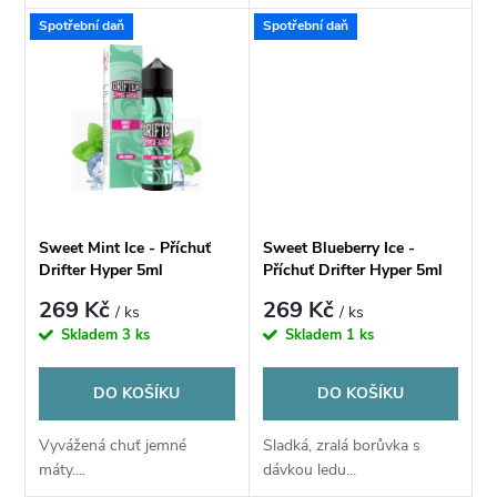
u
Spotřební daň
Spotřební daň
k
k
t
t
ů
ů
Sweet Mint Ice - Příchuť
Sweet Blueberry Ice -
Drifter Hyper 5ml
Příchuť Drifter Hyper 5ml
269 Kč
269 Kč
/ ks
/ ks
Skladem
3 ks
Skladem
1 ks
DO KOŠÍKU
DO KOŠÍKU
Vyvážená chuť jemné
Sladká, zralá borůvka s
máty....
dávkou ledu...