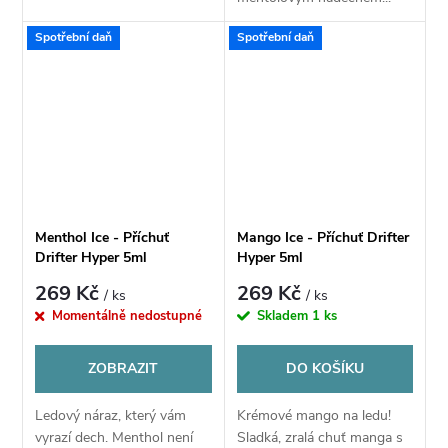
Spotřební daň
Spotřební daň
Menthol Ice - Příchuť
Mango Ice - Příchuť Drifter
Drifter Hyper 5ml
Hyper 5ml
269 Kč
269 Kč
/ ks
/ ks
Momentálně nedostupné
Skladem
1 ks
ZOBRAZIT
DO KOŠÍKU
Ledový náraz, který vám
Krémové mango na ledu!
vyrazí dech. Menthol není
Sladká, zralá chuť manga s