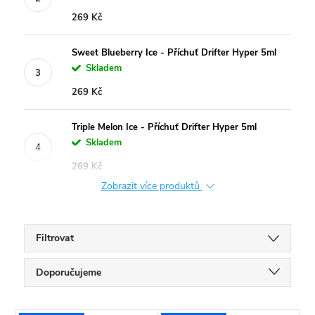
269 Kč
Sweet Blueberry Ice - Příchuť Drifter Hyper 5ml
Skladem
269 Kč
Triple Melon Ice - Příchuť Drifter Hyper 5ml
Skladem
269 Kč
Zobrazit více produktů
Filtrovat
Ř
Doporučujeme
a
Nejlevnější