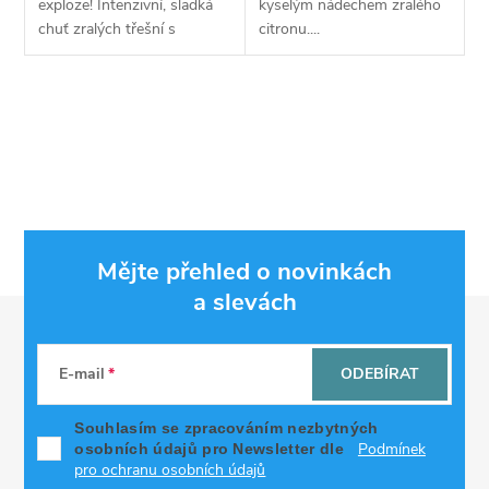
exploze! Intenzivní, sladká
kyselým nádechem zralého
chuť zralých třešní s
citronu....
jemným chladem. Drifter
Juice Hyper vás odmění
výbornou, plnou a
O
autentickou chutí....
v
l
á
Mějte přehled o novinkách
d
a slevách
Z
a
á
c
E-mail
ODEBÍRAT
p
í
Souhlasím se zpracováním nezbytných
Podmínek
osobních údajů pro Newsletter dle
p
a
pro ochranu osobních údajů