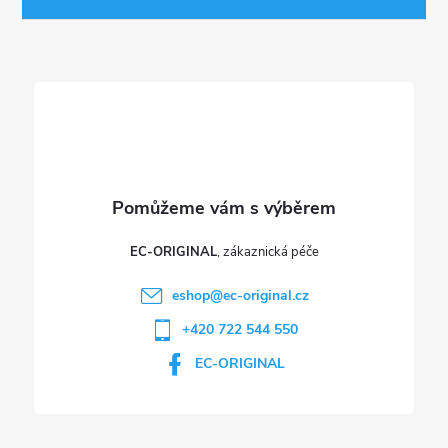
r
t
v
í
k
y
v
ý
p
EC-ORIGINAL
i
eshop
@
ec-original.cz
+420 722 544 550
s
EC-ORIGINAL
u