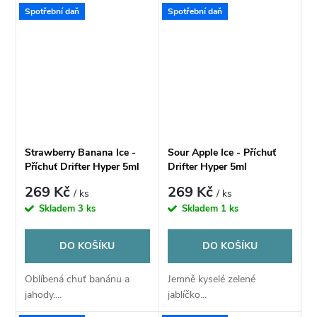
Spotřební daň
Spotřební daň
Strawberry Banana Ice -
Sour Apple Ice - Příchuť
Příchuť Drifter Hyper 5ml
Drifter Hyper 5ml
269 Kč
269 Kč
/ ks
/ ks
Skladem
3 ks
Skladem
1 ks
DO KOŠÍKU
DO KOŠÍKU
Oblíbená chuť banánu a
Jemně kyselé zelené
jahody....
jablíčko...