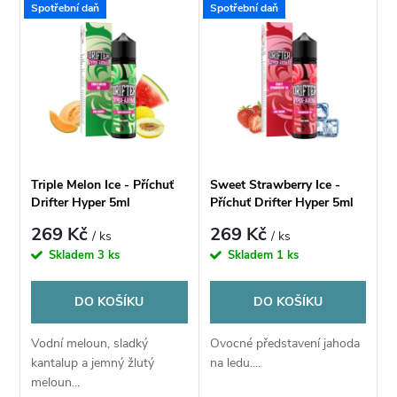
V
Spotřební daň
Spotřební daň
Nejdražší
z
ý
Nejprodávanější
e
p
Abecedně
n
i
í
s
Triple Melon Ice - Příchuť
Sweet Strawberry Ice -
p
Drifter Hyper 5ml
Příchuť Drifter Hyper 5ml
p
269 Kč
269 Kč
/ ks
/ ks
r
Skladem
3 ks
Skladem
1 ks
r
o
DO KOŠÍKU
DO KOŠÍKU
o
d
Vodní meloun, sladký
Ovocné představení jahoda
d
kantalup a jemný žlutý
na ledu....
u
meloun...