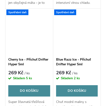
jen obyčejná máta – je to
intenzivní vlnou chladu.
nekompromisní nálož
Drifter Juice Hyper vás
Spotřební daň
Spotřební daň
čistého, krystalického
odmění výbornou, ledovou a
mentolu s extrémní
autentickou chutí.
intenzitou.
Cherry Ice - Příchuť Drifter
Blue Razz Ice - Příchuť
Hyper 5ml
Drifter Hyper 5ml
269 Kč
269 Kč
/ ks
/ ks
Skladem
5 ks
Skladem
2 ks
DO KOŠÍKU
DO KOŠÍKU
Super šťavnatá třešňová
Chuť modré maliny s