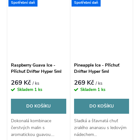
Spotřební daň
Spotřební daň
Raspberry Guava Ice -
Pineapple Ice - Příchuť
Příchuť Drifter Hyper 5ml
Drifter Hyper 5ml
269 Kč
269 Kč
/ ks
/ ks
Skladem
1 ks
Skladem
1 ks
DO KOŠÍKU
DO KOŠÍKU
Dokonalá kombinace
Sladká a šťavnatá chuť
čerstvých malin s
zralého ananasu s ledovým
aromatickou guavou....
nádechem...