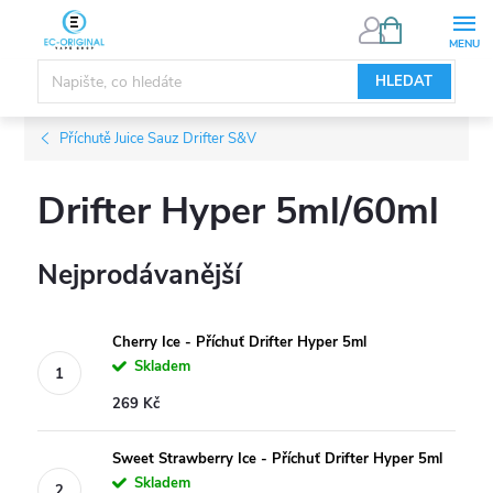
Přejít
NÁKUPNÍ
KOŠÍK
na
obsah
HLEDAT
Příchutě Juice Sauz Drifter S&V
Drifter Hyper 5ml/60ml
Nejprodávanější
Cherry Ice - Příchuť Drifter Hyper 5ml
Skladem
269 Kč
Sweet Strawberry Ice - Příchuť Drifter Hyper 5ml
Skladem