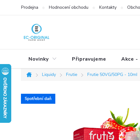
Přejít
Prodejna
Hodnocení obchodu
Kontakty
Obcho
na
obsah
Novinky
Připravujeme
Akce - 
Liquidy
Frutie
Frutie 50VG/50PG - 10ml
Domů
Spotřební daň