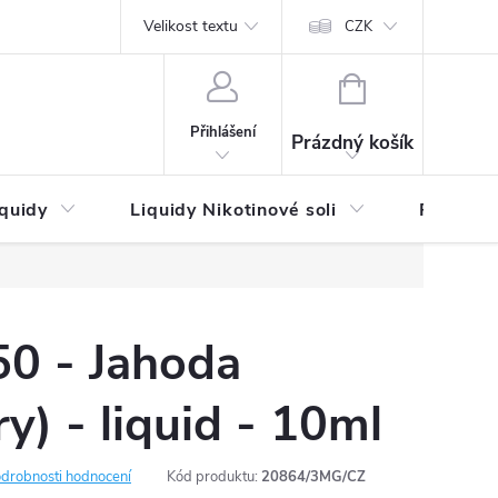
by platby
Reklamační řád
Velikost textu
Vrácení zboží a reklamace
Napi
CZK
NÁKUPNÍ
KOŠÍK
Přihlášení
Prázdný košík
iquidy
Liquidy Nikotinové soli
Příchutě
50 - Jahoda
y) - liquid - 10ml
drobnosti hodnocení
Kód produktu:
20864/3MG/CZ