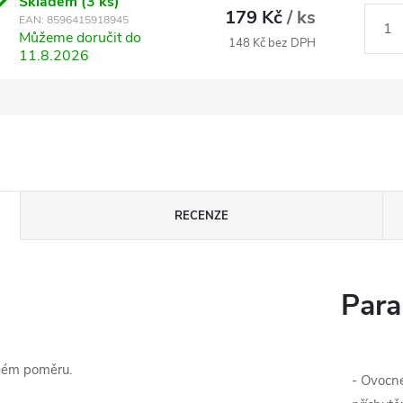
Skladem
(3 ks)
179 Kč
/ ks
EAN:
8596415918945
Můžeme doručit do
148 Kč bez DPH
11.8.2026
RECENZE
Para
eném poměru.
- Ovocn