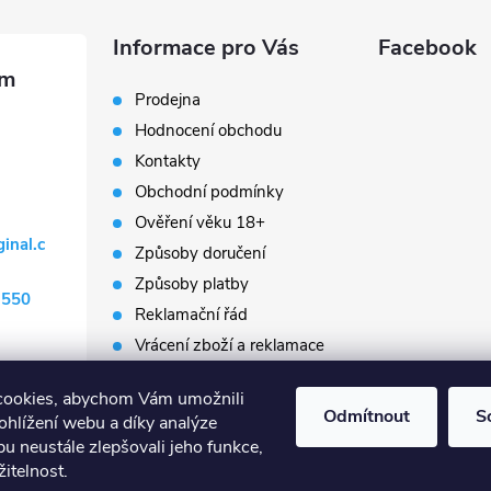
Informace pro Vás
Facebook
Prodejna
Hodnocení obchodu
Kontakty
Obchodní podmínky
Ověření věku 18+
ginal.c
Způsoby doručení
Způsoby platby
 550
Reklamační řád
Vrácení zboží a reklamace
Napište nám
cookies, abychom Vám umožnili
Prodávané značky
Odmítnout
S
ohlížení webu a díky analýze
Slovník pojmů
u neustále zlepšovali jeho funkce,
itelnost.