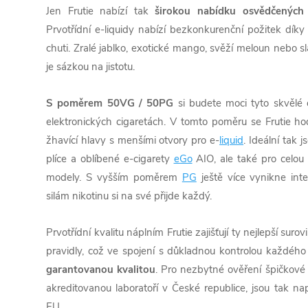
Jen Frutie nabízí tak
širokou nabídku osvědčených 
Prvotřídní e-liquidy nabízí bezkonkurenční požitek dík
chuti. Zralé jablko, exotické mango, svěží meloun nebo sla
je sázkou na jistotu.
S poměrem 50VG / 50PG
si budete moci tyto skvěl
elektronických cigaretách. V tomto poměru se Frutie ho
žhavící hlavy s menšími otvory pro e-
liquid
. Ideální tak
plíce a oblíbené e-cigarety
eGo
AIO, ale také pro celou
modely. S vyšším poměrem
PG
ještě více vynikne int
silám nikotinu si na své přijde každý.
Prvotřídní kvalitu náplním Frutie zajišťují ty nejlepší suro
pravidly, což ve spojení s důkladnou kontrolou každého 
garantovanou kvalitou
. Pro nezbytné ověření špičkové 
akreditovanou laboratoří v České republice, jsou tak n
EU.