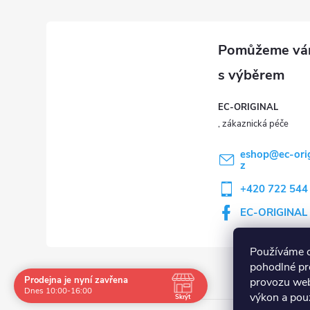
EC-ORIGINAL
eshop
@
ec-ori
z
+420 722 544
EC-ORIGINAL
Používáme 
pohodlné pr
Prodejna je nyní zavřena
provozu web
Navštivte nás osobně
Dnes 10:00-16:00
výkon a použ
Skrýt