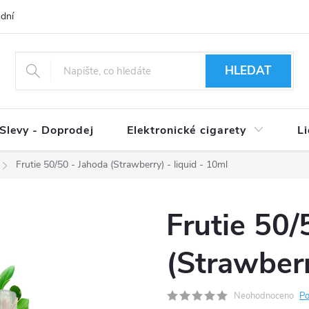
dní podmínky
Ověření věku 18+
Způsoby doručení
Způso
HLEDAT
Slevy - Doprodej
Elektronické cigarety
L
Frutie 50/50 - Jahoda (Strawberry) - liquid - 10ml
Frutie 50/
(Strawberr
Neohodnoceno
Po