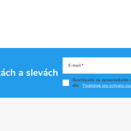
E-mail
kách
a slevách
Souhlasím se zpracováním 
Podmínek pro ochranu oso
dle