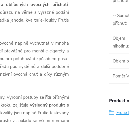
příchutě
:
a oblíbených ovocných příchutí
.
y důrazu na věrné a výrazné podání
-- Samo
dká jahoda, kvalitní e-liquidy Frutie
příchuť
:
Objem
é ovocné náplně vychutnat v mnoha
nikotinu
:
dí převážně pro menší e-cigarety a
 jsou pro potahování způsobem pusa-
Objem b
 řadu pod systémů a další podobné
enzivní ovocná chuť a díky různým
Poměr 
viny. Výrobní postupy se řídí přísnými
Produkt n
kroku zajišťuje
výsledný produkt s
Fruti
kvality jsou náplně Frutie testovány
aprosto v souladu se všemi normami