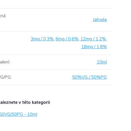
tná
Jahoda
3mg / 0,3%
,
6mg / 0,6%
,
12mg / 1,2%
,
18mg / 1,8%
alení
:
10ml
VG/PG
:
50%VG / 50%PG
aleznete v této kategorii
e 50VG/50PG - 10ml