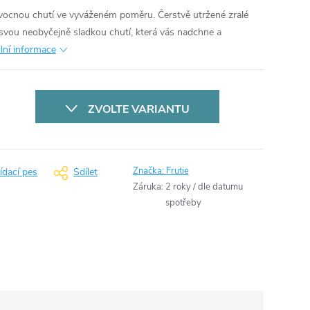
ovocnou chutí ve vyváženém poměru. Čerstvě utržené zralé
í svou neobyčejně sladkou chutí, která vás nadchne a
ilní informace
ZVOLTE VARIANTU
Značka:
Frutie
ídací pes
Sdílet
Záruka
:
2 roky / dle datumu
spotřeby