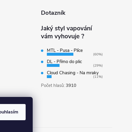
Dotazník
Jaký styl vapování
vám vyhovuje ?
MTL - Pusa - Plíce
(60%)
DL - Přímo do plic
(29%)
Cloud Chasing - Na mraky
(11%)
Počet hlasů:
3910
ouhlasím