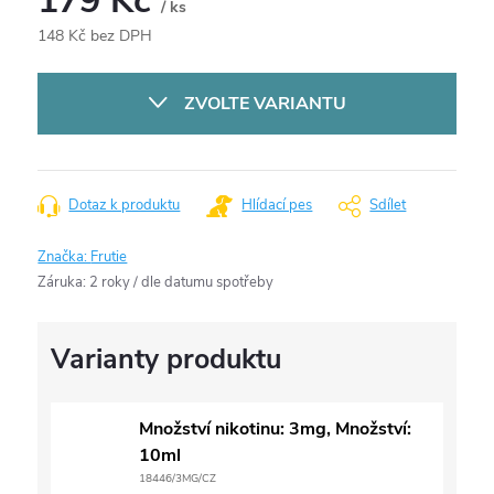
179 Kč
/ ks
148 Kč bez DPH
Měrná
cena:
ZVOLTE VARIANTU
Dotaz k produktu
Hlídací pes
Sdílet
Značka:
Frutie
Záruka
:
2 roky / dle datumu spotřeby
Množství nikotinu: 3mg, Množství:
10ml
18446/3MG/CZ