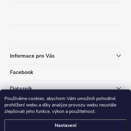
Informace pro Vás
Facebook
Dotazník
Používáme cookies, abychom Vám umožnili pohodlné
Jaký styl vapování vám vyhovuje ?
prohlížení webu a díky analýze provozu webu neustále
zlepšovali jeho funkce, výkon a použitelnost.
Počet hlasů:
3909
Nastavení