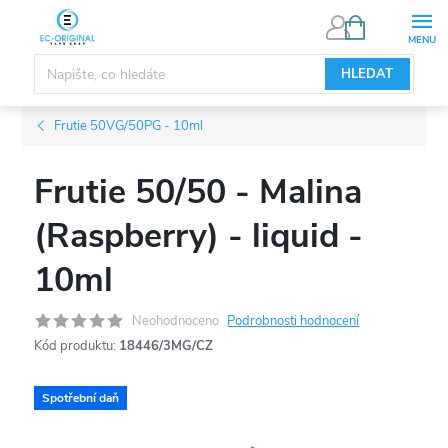
Přejít
NÁKUPNÍ
KOŠÍK
na
obsah
HLEDAT
Frutie 50VG/50PG - 10ml
Frutie 50/50 - Malina
(Raspberry) - liquid -
10ml
Neohodnoceno
Podrobnosti hodnocení
Kód produktu:
18446/3MG/CZ
Spotřební daň