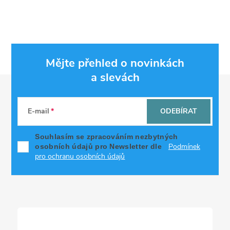
Mějte přehled o novinkách
a slevách
Z
á
E-mail
ODEBÍRAT
p
Souhlasím se zpracováním nezbytných
Podmínek
osobních údajů pro Newsletter dle
a
pro ochranu osobních údajů
t
í