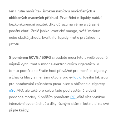
Jen Frutie nabízí tak
širokou nabídku osvědčených a
oblíbených ovocných příchutí
. Prvotřídní e-liquidy nabízí
bezkonkurenční požitek díky důrazu na věrné a výrazné
podání chuti. Zralé jablko, exotické mango, svěží meloun
nebo sladká jahoda, kvalitní e-liquidy Frutie je sázkou na
jistotu.
S poměrem 50VG / 50PG
si budete moci tyto skvělé ovocné
náplně vychutnat v mnoha elektronických cigaretách. V
tomto poměru se Frutie hodí převážně pro menší e-cigarety
a žhavící hlavy s menšími otvory pro e-
liquid
. Ideální tak jsou
pro potahování způsobem pusa-plíce a oblíbené e-cigarety
eGo
AIO, ale také pro celou řadu pod systémů a další
podobné modely. S vyšším poměrem
PG
ještě více vynikne
intenzivní ovocná chuť a díky různým silám nikotinu si na své
přijde každý.