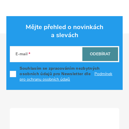
Mějte přehled o novinkách
a slevách
Z
á
E-mail
ODEBÍRAT
p
Souhlasím se zpracováním nezbytných
Podmínek
osobních údajů pro Newsletter dle
a
pro ochranu osobních údajů
t
í