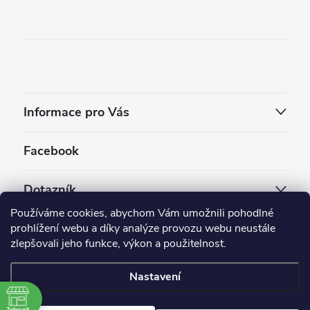
Informace pro Vás
Facebook
Dotazník
Používáme cookies, abychom Vám umožnili pohodlné
Jaký styl vapování vám vyhovuje ?
prohlížení webu a díky analýze provozu webu neustále
zlepšovali jeho funkce, výkon a použitelnost.
Počet hlasů:
3910
Nastavení
Copyright 2026
EC-ORIGINAL
. Všechna práva vyhrazena.