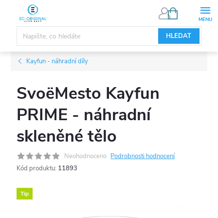
Přejít
NÁKUPNÍ
KOŠÍK
na
obsah
HLEDAT
Kayfun - náhradní díly
SvoëMesto Kayfun
PRIME - náhradní
skleněné tělo
Neohodnoceno
Podrobnosti hodnocení
Kód produktu:
11893
Tip