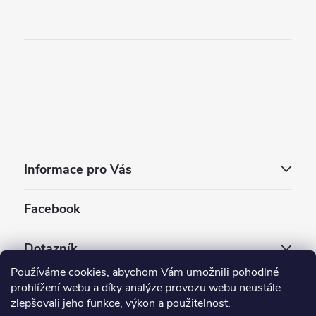
Informace pro Vás
Facebook
Dotazník
Používáme cookies, abychom Vám umožnili pohodlné
Jaký styl vapování vám vyhovuje ?
prohlížení webu a díky analýze provozu webu neustále
zlepšovali jeho funkce, výkon a použitelnost.
Počet hlasů:
3909