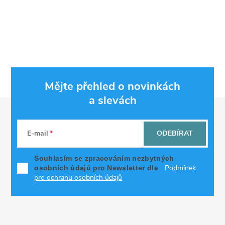
Mějte přehled o novinkách
a slevách
Z
á
E-mail
ODEBÍRAT
p
Souhlasím se zpracováním nezbytných
Podmínek
osobních údajů pro Newsletter dle
a
pro ochranu osobních údajů
t