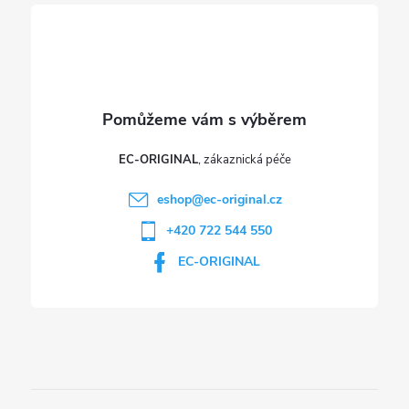
í
EC-ORIGINAL
eshop
@
ec-original.cz
+420 722 544 550
EC-ORIGINAL