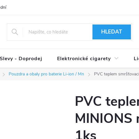
dní podmínky
Ověření věku 18+
Způsoby doručení
Způso
HLEDAT
Slevy - Doprodej
Elektronické cigarety
L
Pouzdra a obaly pro baterie Li-ion / Mn
PVC teplem smršťovací
PVC teple
MINIONS n
1ks