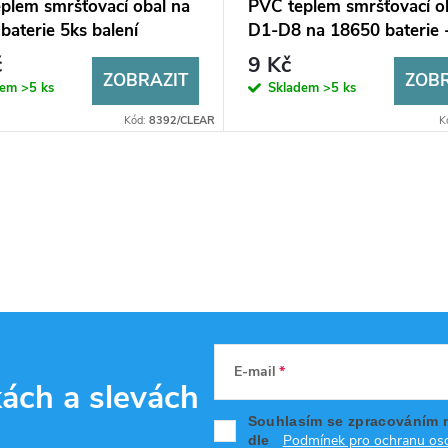
plem smršťovací obal na
PVC teplem smršťovací o
baterie 5ks balení
D1-D8 na 18650 baterie 
č
9 Kč
ZOBRAZIT
ZOBR
dem
>5 ks
Skladem
>5 ks
Kód:
8392/CLEAR
K
E-mail
kách
a slevách
Souhlasím se zpracováním 
Podmínek pro ochranu oso
dle