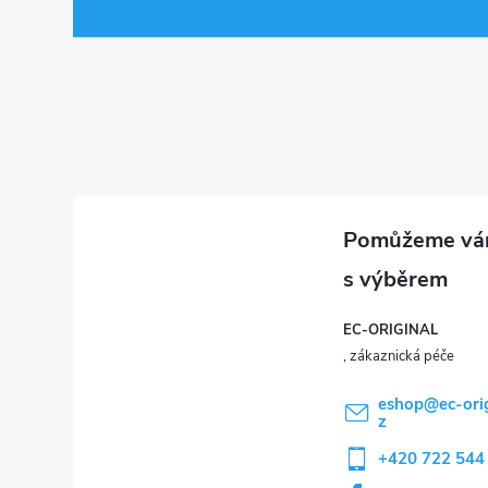
a
t
í
EC-ORIGINAL
eshop
@
ec-ori
z
+420 722 544