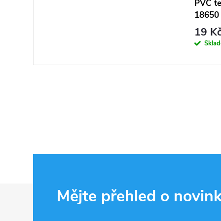
PVC te
18650 
19 K
Skla
Z
Mějte přehled o novin
á
p