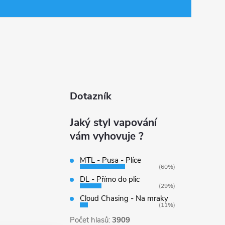
Dotazník
Jaký styl vapování
vám vyhovuje ?
MTL - Pusa - Plíce
(60%)
DL - Přímo do plic
(29%)
Cloud Chasing - Na mraky
(11%)
Počet hlasů:
3909