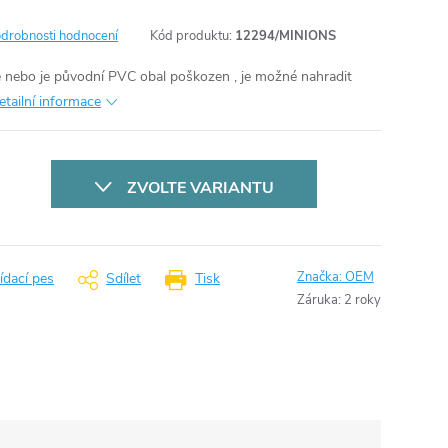
drobnosti hodnocení
Kód produktu:
12294/MINIONS
e nebo je původní PVC obal poškozen , je možné nahradit
etailní informace
ZVOLTE VARIANTU
Značka:
OEM
ídací pes
Sdílet
Tisk
Záruka
:
2 roky