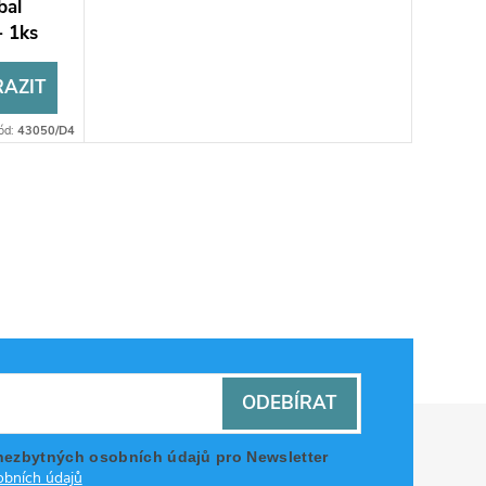
bal
- 1ks
AZIT
ód:
43050/D4
ODEBÍRAT
nezbytných osobních údajů pro Newsletter
bních údajů