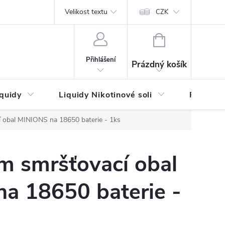
by platby
Reklamační řád
Velikost textu
Vrácení zboží a reklamace
Napi
CZK
NÁKUPNÍ
KOŠÍK
Přihlášení
Prázdný košík
iquidy
Liquidy Nikotinové soli
Příchutě
 obal MINIONS na 18650 baterie - 1ks
m smršťovací obal
a 18650 baterie -