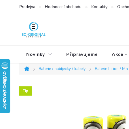
Přejít
Prodejna
Hodnocení obchodu
Kontakty
Obcho
na
obsah
Novinky
Připravujeme
Akce - 
Baterie / nabíječky / kabely
Baterie Li-ion / Mn
Domů
Tip