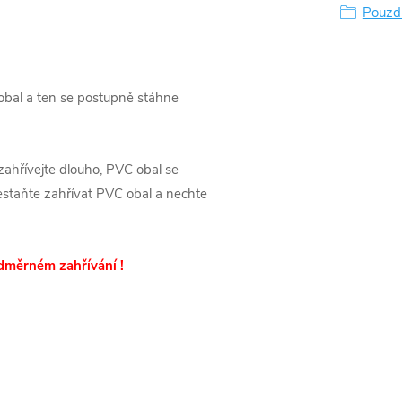
Pouzdr
.
 obal a ten se postupně stáhne
zahřívejte dlouho, PVC obal se
řestaňte zahřívat PVC obal a nechte
dměrném zahřívání !