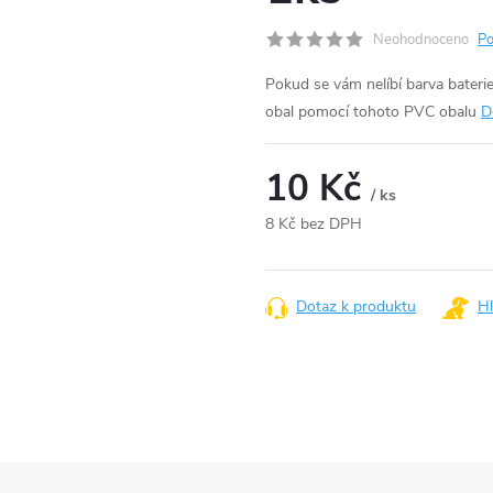
Neohodnoceno
Po
Pokud se vám nelíbí barva bateri
obal pomocí tohoto PVC obalu
D
10 Kč
/ ks
8 Kč bez DPH
Měrná
cena:
Dotaz k produktu
Hl