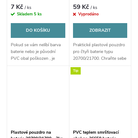
baterie - 1ks - Modrá
7 Kč
59 Kč
/ ks
/ ks
Skladem
5 ks
Vyprodáno
DO KOŠÍKU
ZOBRAZIT
Pokud se vám nelíbí barva
Praktické plastové pouzdro
baterie nebo je původní
pro čtyři baterie typu
PVC obal poškozen , je
20700/21700. Chraňte sebe
možné nahradit
i své baterie a nenoste je jen
Tip
obal pomocí tohoto PVC
tak volně v kapse nebo v
obalu
tašce.
Plastové pouzdro na
PVC teplem smršťovací