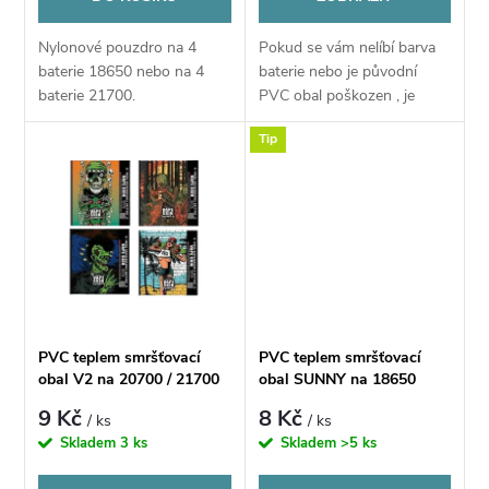
o
d
Nylonové pouzdro na 4
Pokud se vám nelíbí barva
d
baterie 18650 nebo na 4
baterie nebo je původní
u
baterie 21700.
PVC obal poškozen , je
u
možné nahradit
Tip
obal pomocí tohoto PVC
k
obalu
k
t
t
ů
ů
PVC teplem smršťovací
PVC teplem smršťovací
obal V2 na 20700 / 21700
obal SUNNY na 18650
baterie - 1ks
baterie WRAP - 1ks
9 Kč
8 Kč
/ ks
/ ks
Skladem
3 ks
Skladem
>5 ks