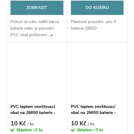
ZOBRAZIT
DO KOŠÍKU
Pokud se vám nelíbí barva
Plastové pouzdro pro 4
baterie nebo je původní
baterie 18650
PVC obal poškozen , je
možné nahradit
obal pomocí tohoto PVC
obalu
PVC teplem smršťovací
PVC teplem smršťovací
obal na 26650 baterie -
obal na 26650 baterie -
5ks - Černá + potisk
5ks - Zelená + potisk
10 Kč
10 Kč
/ ks
/ ks
Skladem
>5 ks
Skladem
>5 ks