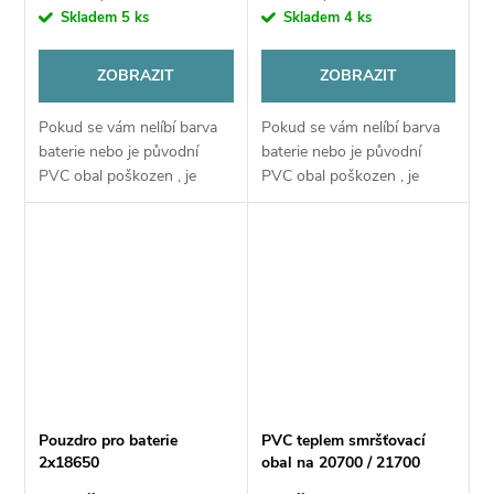
Skladem
5 ks
Skladem
4 ks
ZOBRAZIT
ZOBRAZIT
Pokud se vám nelíbí barva
Pokud se vám nelíbí barva
baterie nebo je původní
baterie nebo je původní
PVC obal poškozen , je
PVC obal poškozen , je
možné nahradit
možné nahradit
obal pomocí tohoto PVC
obal pomocí tohoto PVC
obalu
obalu
Pouzdro pro baterie
PVC teplem smršťovací
2x18650
obal na 20700 / 21700
baterie - 1ks - VAPE