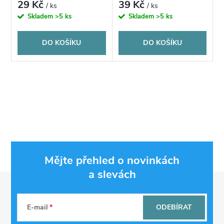
29 Kč
39 Kč
/ ks
/ ks
Skladem
>5 ks
Skladem
>5 ks
DO KOŠÍKU
DO KOŠÍKU
O
v
l
á
Mějte přehled o novinkách
d
a slevách
Z
a
á
c
E-mail
ODEBÍRAT