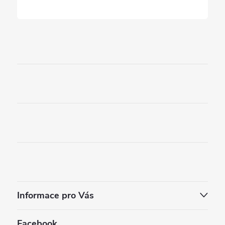
u
Informace pro Vás
Facebook