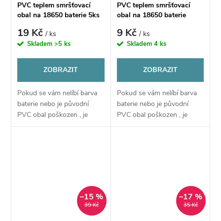
PVC teplem smršťovací
PVC teplem smršťovací
obal na 18650 baterie 5ks
obal na 18650 baterie
balení
19 Kč
9 Kč
/ ks
/ ks
Skladem
>5 ks
Skladem
4 ks
ZOBRAZIT
ZOBRAZIT
Pokud se vám nelíbí barva
Pokud se vám nelíbí barva
baterie nebo je původní
baterie nebo je původní
PVC obal poškozen , je
PVC obal poškozen , je
možné nahradit
možné nahradit
obal pomocí tohoto PVC
obal pomocí tohoto PVC
obalu
obalu
–15 %
–17 %
39 Kč
35 Kč