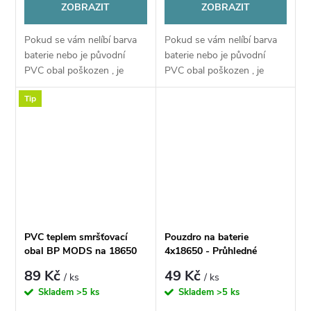
ZOBRAZIT
ZOBRAZIT
Pokud se vám nelíbí barva
Pokud se vám nelíbí barva
baterie nebo je původní
baterie nebo je původní
PVC obal poškozen , je
PVC obal poškozen , je
možné nahradit
možné nahradit
Tip
obal pomocí tohoto PVC
obal pomocí tohoto PVC
obalu
obalu
PVC teplem smršťovací
Pouzdro na baterie
obal BP MODS na 18650
4x18650 - Průhledné
baterie - 4ks
89 Kč
49 Kč
/ ks
/ ks
Skladem
>5 ks
Skladem
>5 ks