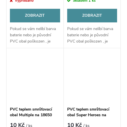
Vyprodáno
Skladem
1 ks
ZOBRAZIT
ZOBRAZIT
Pokud se vám nelíbí barva
Pokud se vám nelíbí barva
baterie nebo je původní
baterie nebo je původní
PVC obal poškozen , je
PVC obal poškozen , je
možné nahradit
možné nahradit
obal pomocí tohoto PVC
obal pomocí tohoto PVC
obalu
obalu
PVC teplem smršťovací
PVC teplem smršťovací
obal Multiple na 18650
obal Super Heroes na
baterie - 1ks
18650 baterie - 1ks
10 Kč
10 Kč
/ ks
/ ks