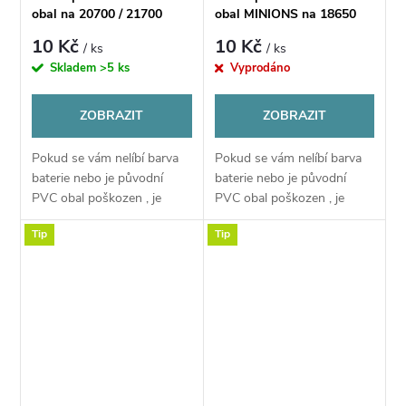
obal na 20700 / 21700
obal MINIONS na 18650
baterie - 1ks
baterie - 1ks
10 Kč
10 Kč
/ ks
/ ks
Skladem
>5 ks
Vyprodáno
ZOBRAZIT
ZOBRAZIT
Pokud se vám nelíbí barva
Pokud se vám nelíbí barva
baterie nebo je původní
baterie nebo je původní
PVC obal poškozen , je
PVC obal poškozen , je
možné nahradit
možné nahradit
Tip
Tip
obal pomocí tohoto PVC
obal pomocí tohoto PVC
obalu
obalu