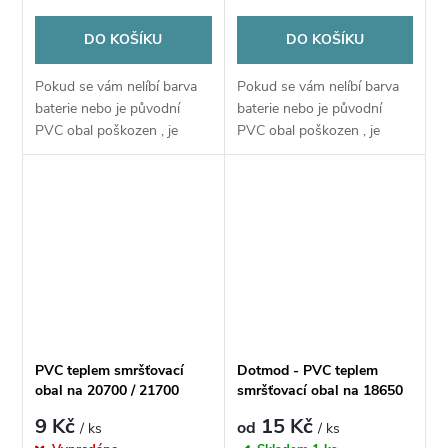
DO KOŠÍKU
DO KOŠÍKU
Pokud se vám nelíbí barva
Pokud se vám nelíbí barva
baterie nebo je původní
baterie nebo je původní
PVC obal poškozen , je
PVC obal poškozen , je
možné nahradit
možné nahradit
obal pomocí tohoto PVC
obal pomocí tohoto PVC
obalu
obalu
PVC teplem smršťovací
Dotmod - PVC teplem
obal na 20700 / 21700
smršťovací obal na 18650
baterie - 1ks - MR.VAPER
baterie
9 Kč
15 Kč
od
/ ks
/ ks