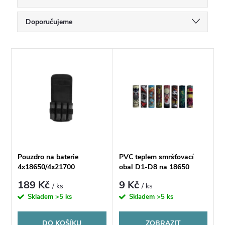
Ř
Doporučujeme
a
Nejlevnější
V
Nejdražší
z
ý
Nejprodávanější
e
p
Abecedně
n
i
í
s
Pouzdro na baterie
PVC teplem smršťovací
p
4x18650/4x21700
obal D1-D8 na 18650
p
baterie - 1ks
189 Kč
9 Kč
/ ks
/ ks
r
Skladem
>5 ks
Skladem
>5 ks
r
o
DO KOŠÍKU
ZOBRAZIT