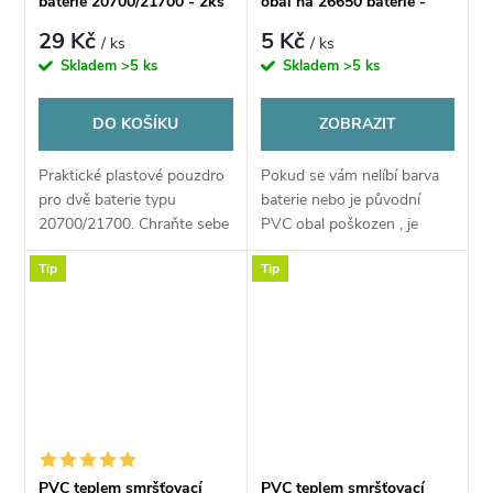
baterie 20700/21700 - 2ks
obal na 26650 baterie -
1ks
29 Kč
5 Kč
/ ks
/ ks
Skladem
>5 ks
Skladem
>5 ks
DO KOŠÍKU
ZOBRAZIT
Praktické plastové pouzdro
Pokud se vám nelíbí barva
pro dvě baterie typu
baterie nebo je původní
20700/21700. Chraňte sebe
PVC obal poškozen , je
i své baterie a nenoste je jen
možné nahradit
Tip
Tip
tak volně v kapse nebo v
obal pomocí tohoto PVC
tašce.
obalu
PVC teplem smršťovací
PVC teplem smršťovací