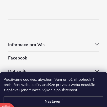
Informace pro Vás
Facebook
Dotazník
Používáme cookies, abychom Vám umožnili pohodlné
Jaký styl vapování vám vyhovuje ?
prohlížení webu a díky analýze provozu webu neustále
zlepšovali jeho funkce, výkon a použitelnost.
Počet hlasů:
3910
Nastavení