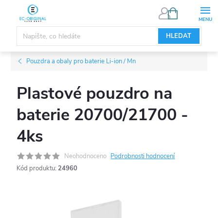
Přejít
NÁKUPNÍ
KOŠÍK
na
obsah
HLEDAT
Pouzdra a obaly pro baterie Li-ion / Mn
Plastové pouzdro na
baterie 20700/21700 -
4ks
Neohodnoceno
Podrobnosti hodnocení
Kód produktu:
24960