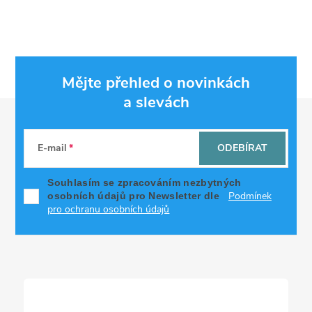
Mějte přehled o novinkách
a slevách
Z
á
E-mail
ODEBÍRAT
p
Souhlasím se zpracováním nezbytných
Podmínek
osobních údajů pro Newsletter dle
a
pro ochranu osobních údajů
t
í