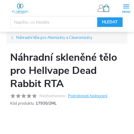
Přejít
NÁKUPNÍ
KOŠÍK
na
obsah
HLEDAT
Náhradní těla pro Atomizéry a Clearomizéry
Náhradní skleněné tělo
pro Hellvape Dead
Rabbit RTA
Neohodnoceno
Podrobnosti hodnocení
Kód produktu:
17930/2ML