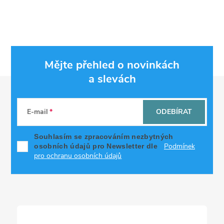
Mějte přehled o novinkách
a slevách
Z
á
E-mail
ODEBÍRAT
p
Souhlasím se zpracováním nezbytných
Podmínek
osobních údajů pro Newsletter dle
a
pro ochranu osobních údajů
t
í