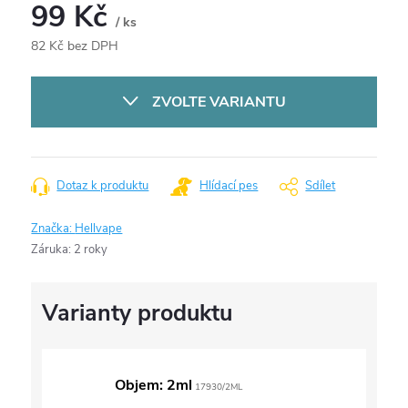
99 Kč
/ ks
82 Kč bez DPH
Měrná
cena:
ZVOLTE VARIANTU
Dotaz k produktu
Hlídací pes
Sdílet
Značka:
Hellvape
Záruka
:
2 roky
Objem: 2ml
17930/2ML