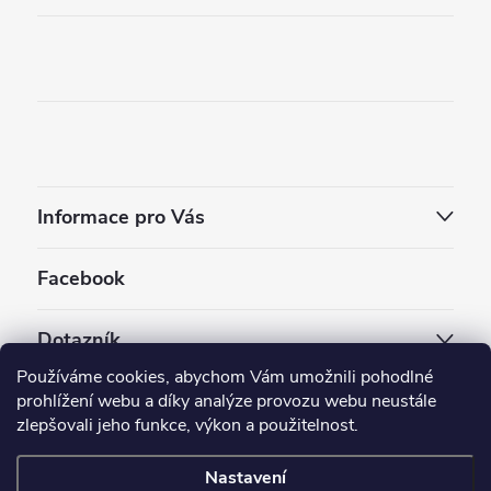
Informace pro Vás
Facebook
Dotazník
Používáme cookies, abychom Vám umožnili pohodlné
Jaký styl vapování vám vyhovuje ?
prohlížení webu a díky analýze provozu webu neustále
zlepšovali jeho funkce, výkon a použitelnost.
Počet hlasů:
3909
Nastavení