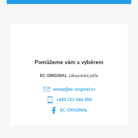
t
í
EC-ORIGINAL
eshop
@
ec-original.cz
+420 722 544 550
EC-ORIGINAL