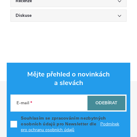
Recenze
Diskuse
Mějte přehled o novinkách
a slevách
Z
á
E-mail
ODEBÍRAT
p
Souhlasím se zpracováním nezbytných
Podmínek
osobních údajů pro Newsletter dle
a
pro ochranu osobních údajů