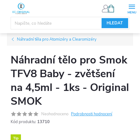
Přejít
NÁKUPNÍ
KOŠÍK
na
obsah
HLEDAT
Náhradní těla pro Atomizéry a Clearomizéry
Náhradní tělo pro Smok
TFV8 Baby - zvětšení
na 4,5ml - 1ks - Original
SMOK
Neohodnoceno
Podrobnosti hodnocení
Kód produktu:
13710
Tip