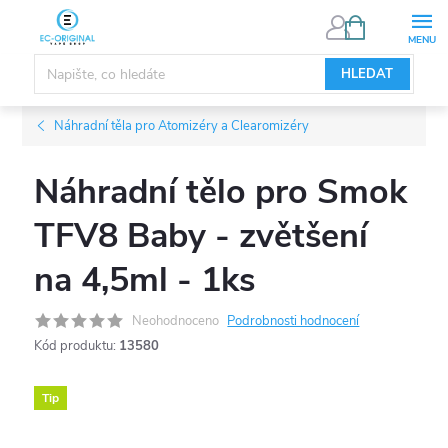
Přejít
NÁKUPNÍ
KOŠÍK
na
obsah
HLEDAT
Náhradní těla pro Atomizéry a Clearomizéry
Náhradní tělo pro Smok
TFV8 Baby - zvětšení
na 4,5ml - 1ks
Neohodnoceno
Podrobnosti hodnocení
Kód produktu:
13580
Tip