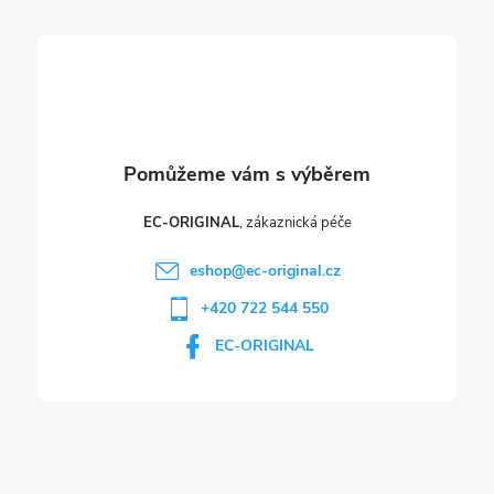
í
EC-ORIGINAL
eshop
@
ec-original.cz
+420 722 544 550
EC-ORIGINAL