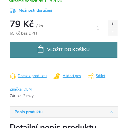
11.8.2026
Možnosti doručení
79 Kč
/ ks
65 Kč bez DPH
Měrná
cena:
VLOŽIT DO KOŠÍKU
Dotaz k produktu
Hlídací pes
Sdílet
Značka:
OEM
Záruka
:
2 roky
Popis produktu
Detailní popis produktu