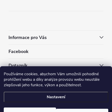
Informace pro Vás
Facebook
Dotazník
Používáme cookies, abychom Vám umožnili pohodlné
Jaký styl vapování vám vyhovuje ?
prohlížení webu a díky analýze provozu webu neustále
zlepšovali jeho funkce, výkon a použitelnost.
Počet hlasů:
3909
Nastavení
Copyright 2026
EC-ORIGINAL
. Všechna práva vyhrazena.
Upravit nastavení cookies