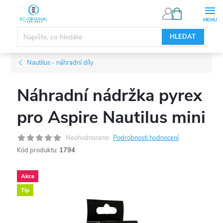
Přejít
NÁKUPNÍ
KOŠÍK
na
obsah
HLEDAT
Nautilus - náhradní díly
Náhradní nádržka pyrex
pro Aspire Nautilus mini
Neohodnoceno
Podrobnosti hodnocení
Kód produktu:
1794
Akce
Tip