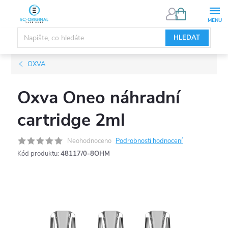
Přejít
NÁKUPNÍ
KOŠÍK
na
obsah
HLEDAT
OXVA
Oxva Oneo náhradní
cartridge 2ml
Neohodnoceno
Podrobnosti hodnocení
Kód produktu:
48117/0-8OHM