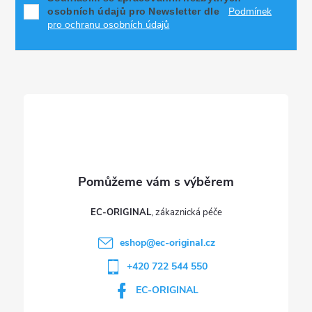
Podmínek
osobních údajů pro Newsletter dle
a
pro ochranu osobních údajů
t
í
EC-ORIGINAL
eshop
@
ec-original.cz
+420 722 544 550
EC-ORIGINAL