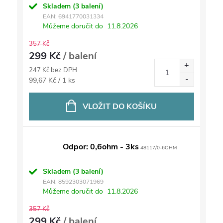
Skladem
(3 balení)
EAN:
6941770031334
Můžeme doručit do
11.8.2026
357 Kč
299 Kč
/ balení
247 Kč bez DPH
Měrná
99,67 Kč / 1 ks
cena:
VLOŽIT DO KOŠÍKU
Odpor: 0,6ohm - 3ks
48117/0-6OHM
Skladem
(3 balení)
EAN:
8592303071969
Můžeme doručit do
11.8.2026
357 Kč
299 Kč
/ balení