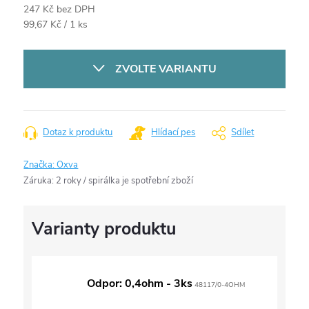
247 Kč bez DPH
Měrná
99,67 Kč / 1 ks
cena:
ZVOLTE VARIANTU
Dotaz k produktu
Hlídací pes
Sdílet
Značka:
Oxva
Záruka
:
2 roky / spirálka je spotřební zboží
Odpor: 0,4ohm - 3ks
48117/0-4OHM