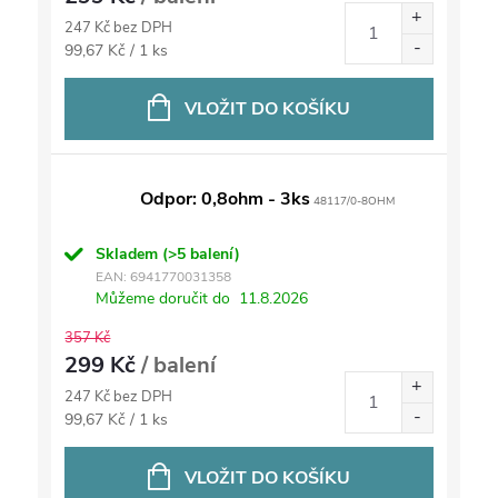
247 Kč bez DPH
Měrná
99,67 Kč / 1 ks
cena:
VLOŽIT DO KOŠÍKU
Odpor: 0,8ohm - 3ks
48117/0-8OHM
Skladem
(>5 balení)
EAN:
6941770031358
Můžeme doručit do
11.8.2026
357 Kč
299 Kč
/ balení
247 Kč bez DPH
Měrná
99,67 Kč / 1 ks
cena:
VLOŽIT DO KOŠÍKU