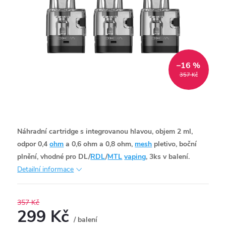
–16 %
357 Kč
Náhradní cartridge s integrovanou hlavou, objem 2 ml,
odpor 0,4
ohm
a 0,6 ohm a 0,8 ohm,
mesh
pletivo, boční
plnění, vhodné pro DL/
RDL
/
MTL
vaping
, 3ks v balení.
Detailní informace
357 Kč
299 Kč
/ balení