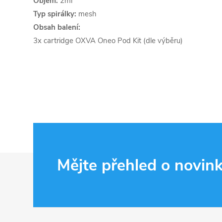
Objem:
2ml
Typ spirálky:
mesh
Obsah balení:
3x cartridge OXVA Oneo Pod Kit (dle výběru)
Z
Mějte přehled o novin
á
p
a
t