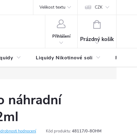
by platby
Reklamační řád
Velikost textu
Vrácení zboží a reklamace
Napi
CZK
NÁKUPNÍ
KOŠÍK
Přihlášení
Prázdný košík
iquidy
Liquidy Nikotinové soli
Příchutě
 náhradní
2ml
drobnosti hodnocení
Kód produktu:
48117/0-8OHM