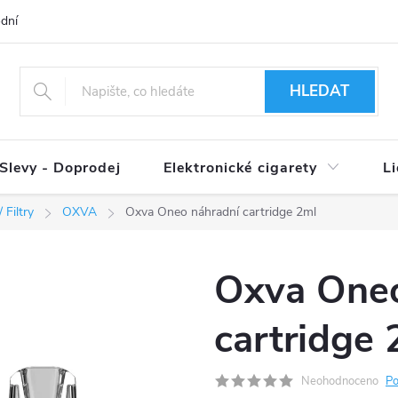
dní podmínky
Ověření věku 18+
Způsoby doručení
Způso
HLEDAT
Slevy - Doprodej
Elektronické cigarety
L
 Filtry
OXVA
Oxva Oneo náhradní cartridge 2ml
Oxva Oneo
cartridge 
Neohodnoceno
Po