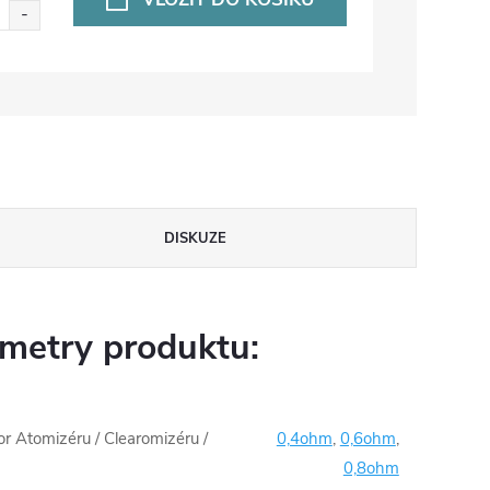
DISKUZE
metry produktu:
 Atomizéru / Clearomizéru /
0,4ohm
,
0,6ohm
,
0,8ohm