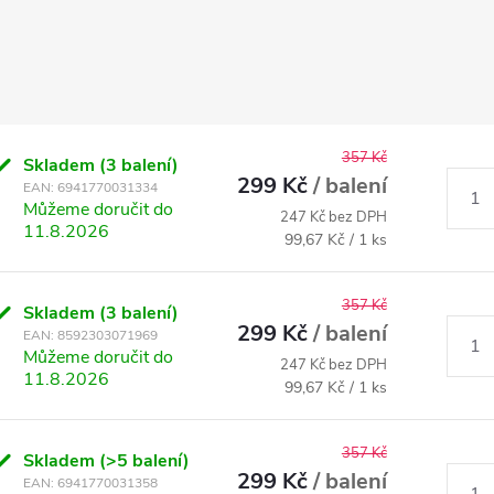
357 Kč
Skladem
(3 balení)
299 Kč
/ balení
EAN:
6941770031334
Můžeme doručit do
247 Kč bez DPH
11.8.2026
Měrná
99,67 Kč / 1 ks
cena:
357 Kč
Skladem
(3 balení)
299 Kč
/ balení
EAN:
8592303071969
Můžeme doručit do
247 Kč bez DPH
11.8.2026
Měrná
99,67 Kč / 1 ks
cena:
357 Kč
Skladem
(>5 balení)
299 Kč
/ balení
EAN:
6941770031358