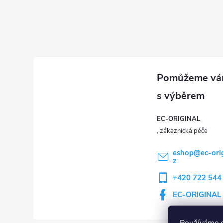
í
EC-ORIGINAL
eshop
@
ec-ori
z
+420 722 544
EC-ORIGINAL