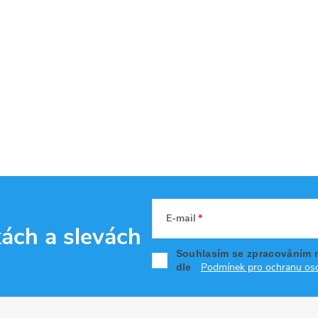
E-mail
kách
a slevách
Souhlasím se zpracováním 
Podmínek pro ochranu oso
dle