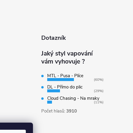
Dotazník
Jaký styl vapování
vám vyhovuje ?
MTL - Pusa - Plíce
(60%)
DL - Přímo do plic
(29%)
Cloud Chasing - Na mraky
(11%)
Počet hlasů:
3910