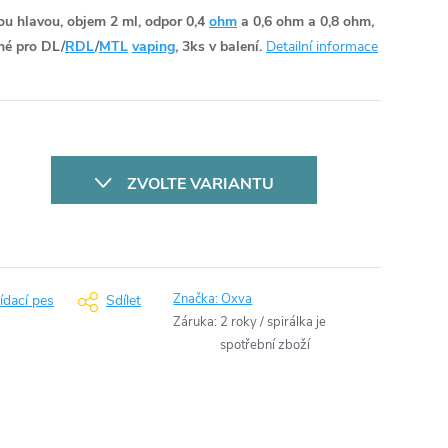
ou hlavou, objem 2 ml, odpor 0,4
ohm
a 0,6 ohm a 0,8 ohm,
dné pro DL/
RDL
/
MTL
vaping
, 3ks v balení.
Detailní informace
ZVOLTE VARIANTU
Značka:
Oxva
ídací pes
Sdílet
Záruka
:
2 roky / spirálka je
spotřební zboží