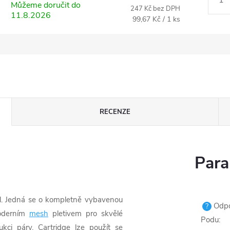
Můžeme doručit do
247 Kč bez DPH
11.8.2026
Měrná
99,67 Kč / 1 ks
cena:
RECENZE
Para
. Jedná se o kompletně vybavenou
Odpor
?
moderním
mesh
pletivem pro skvělé
Podu
:
kci páry. Cartridge lze použít se