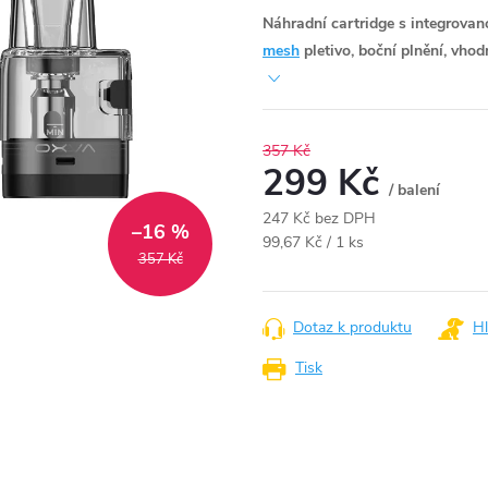
Náhradní cartridge s integrovan
mesh
pletivo, boční plnění, vho
357 Kč
299 Kč
/ balení
247 Kč bez DPH
–16 %
Měrná
99,67 Kč / 1 ks
357 Kč
cena:
Dotaz k produktu
Hl
Tisk