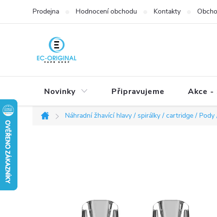
Přejít
Prodejna
Hodnocení obchodu
Kontakty
Obcho
na
obsah
Novinky
Připravujeme
Akce - 
Náhradní žhavící hlavy / spirálky / cartridge / Pody /
Domů