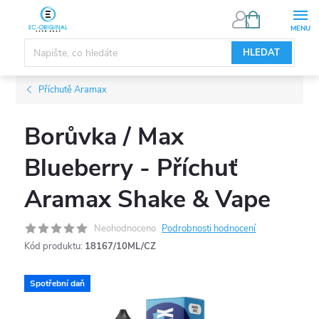
Přejít
NÁKUPNÍ
KOŠÍK
na
obsah
HLEDAT
Příchutě Aramax
Borůvka / Max
Blueberry - Příchuť
Aramax Shake & Vape
Neohodnoceno
Podrobnosti hodnocení
Kód produktu:
18167/10ML/CZ
Spotřební daň