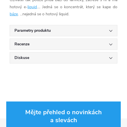
hotový e-
liquid
.... Jedná se o koncentrát, který se kape do
báze
. ...nejedná se o hotový liquid.
Parametry produktu
Recenze
Diskuse
Mějte přehled o novinkách
a slevách
Z