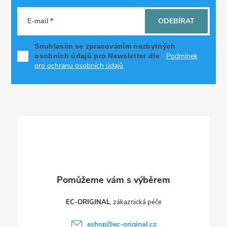
á
E-mail
ODEBÍRAT
p
Souhlasím se zpracováním nezbytných
Podmínek
osobních údajů pro Newsletter dle
a
pro ochranu osobních údajů
t
í
EC-ORIGINAL
eshop
@
ec-original.cz