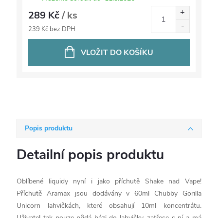
289 Kč
/ ks
239 Kč bez DPH
VLOŽIT DO KOŠÍKU
Popis produktu
Detailní popis produktu
Oblíbené liquidy nyní i jako příchutě Shake nad Vape!
Příchutě Aramax jsou dodávány v 60ml Chubby Gorilla
Unicorn lahvičkách, které obsahují 10ml koncentrátu.
Uživatel tak pouze přidá bázi do lahvičky, zatřese s ní a má