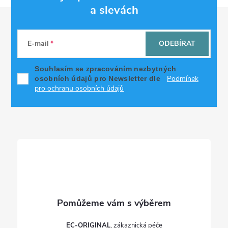
a slevách
Z
á
E-mail
ODEBÍRAT
p
Souhlasím se zpracováním nezbytných
Podmínek
osobních údajů pro Newsletter dle
a
pro ochranu osobních údajů
t
í
EC-ORIGINAL