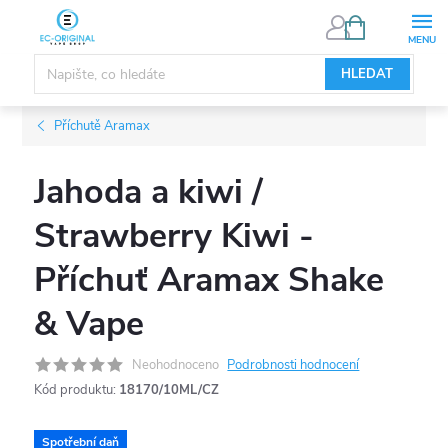
Přejít
NÁKUPNÍ
KOŠÍK
na
obsah
HLEDAT
Příchutě Aramax
Jahoda a kiwi /
Strawberry Kiwi -
Příchuť Aramax Shake
& Vape
Neohodnoceno
Podrobnosti hodnocení
Kód produktu:
18170/10ML/CZ
Spotřební daň