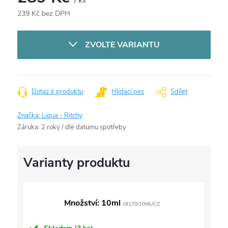
/ ks
239 Kč bez DPH
Měrná
cena:
ZVOLTE VARIANTU
Dotaz k produktu
Hlídací pes
Sdílet
Značka:
Liqua - Ritchy
Záruka
:
2 roky / dle datumu spotřeby
Množství: 10ml
18170/10ML/CZ