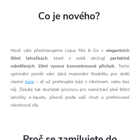
Co je nového?
Nově vám představujeme Liqua Mix & Go v
elegantních
60ml lahvičkách
, které v sobě skrývají
perfektně
odměřených 10ml vysoce koncentrované příchuti
. Tento
optimální poměr vám dává maximální flexibilitu pro dolití
vlastní
báze
– ať už preferujete bázi s nikotinem, nebo bez
něj. Získáte tak dostatek prostoru pro namíchání plné 60ml
lahvičky e-liquidu, přesně podle vaší chuti a preferované
nikotinové síly.
Proč se zamilujete do