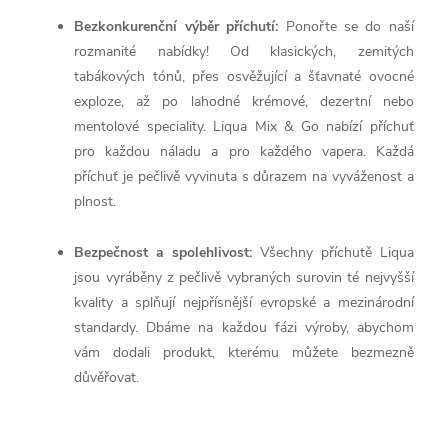
Bezkonkurenční výběr příchutí:
Ponořte se do naší
rozmanité nabídky! Od klasických, zemitých
tabákových tónů, přes osvěžující a šťavnaté ovocné
exploze, až po lahodné krémové, dezertní nebo
mentolové speciality. Liqua Mix & Go nabízí příchuť
pro každou náladu a pro každého vapera. Každá
příchuť je pečlivě vyvinuta s důrazem na vyváženost a
plnost.
Bezpečnost a spolehlivost:
Všechny příchutě Liqua
jsou vyráběny z pečlivě vybraných surovin té nejvyšší
kvality a splňují nejpřísnější evropské a mezinárodní
standardy. Dbáme na každou fázi výroby, abychom
vám dodali produkt, kterému můžete bezmezně
důvěřovat.