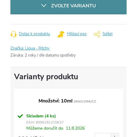
cena:
ZVOLTE VARIANTU
Dotaz k produktu
Hlídací pes
Sdílet
Značka:
Liqua - Ritchy
Záruka
:
2 roky / dle datumu spotřeby
Množství: 10ml
16041/10ML/CZ
Skladem
(4 ks)
EAN:
8596181215637
Můžeme doručit do
11.8.2026