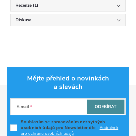
Recenze (1)
Diskuse
Mějte přehled o novinkách
a slevách
Z
á
E-mail
ODEBÍRAT
p
Souhlasím se zpracováním nezbytných
Podmínek
osobních údajů pro Newsletter dle
pro ochranu osobních údajů