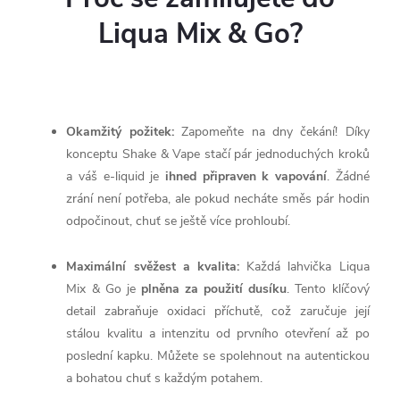
Liqua Mix & Go?
Okamžitý požitek:
Zapomeňte na dny čekání! Díky
konceptu Shake & Vape stačí pár jednoduchých kroků
a váš e-liquid je
ihned připraven k vapování
. Žádné
zrání není potřeba, ale pokud necháte směs pár hodin
odpočinout, chuť se ještě více prohloubí.
Maximální svěžest a kvalita:
Každá lahvička Liqua
Mix & Go je
plněna za použití dusíku
. Tento klíčový
detail zabraňuje oxidaci příchutě, což zaručuje její
stálou kvalitu a intenzitu od prvního otevření až po
poslední kapku. Můžete se spolehnout na autentickou
a bohatou chuť s každým potahem.