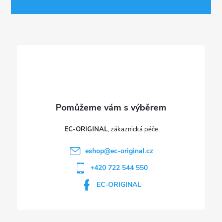
a
t
í
EC-ORIGINAL
eshop
@
ec-original.cz
+420 722 544 550
EC-ORIGINAL