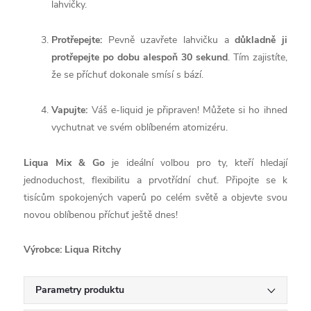
lahvičky.
Protřepejte:
Pevně uzavřete lahvičku a
důkladně ji
protřepejte po dobu alespoň 30 sekund
. Tím zajistíte,
že se příchuť dokonale smísí s bází.
Vapujte:
Váš e-liquid je připraven! Můžete si ho ihned
vychutnat ve svém oblíbeném atomizéru.
Liqua Mix & Go
je ideální volbou pro ty, kteří hledají
jednoduchost, flexibilitu a prvotřídní chuť. Připojte se k
tisícům spokojených vaperů po celém světě a objevte svou
novou oblíbenou příchuť ještě dnes!
Výrobce: Liqua Ritchy
Parametry produktu