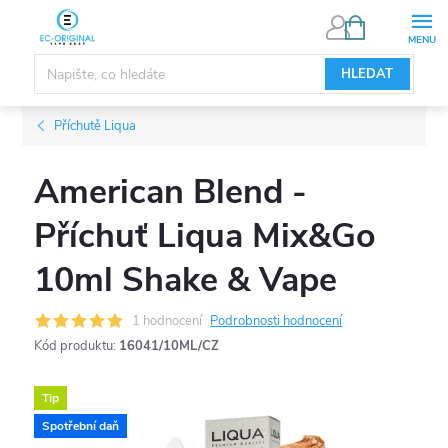
Přejít
NÁKUPNÍ
KOŠÍK
na
obsah
HLEDAT
Příchutě Liqua
American Blend -
Příchuť Liqua Mix&Go
10ml Shake & Vape
1 hodnocení
Podrobnosti hodnocení
Kód produktu:
16041/10ML/CZ
Tip
Spotřební daň