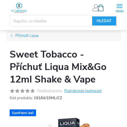
Přejít
NÁKUPNÍ
KOŠÍK
na
obsah
HLEDAT
Příchutě Liqua
Sweet Tobacco -
Příchuť Liqua Mix&Go
12ml Shake & Vape
Neohodnoceno
Podrobnosti hodnocení
Kód produktu:
19184/10ML/CZ
Spotřební daň