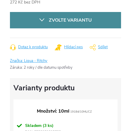
272 Kč bez DPH
Měrná
cena:
ZVOLTE VARIANTU
Dotaz k produktu
Hlídací pes
Sdílet
Značka:
Liqua - Ritchy
Záruka
:
2 roky / dle datumu spotřeby
Množství: 10ml
19184/10ML/CZ
Skladem
(3 ks)