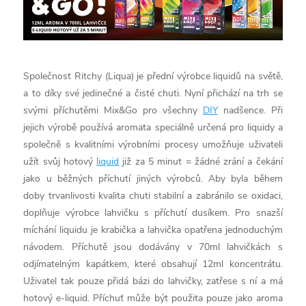
Společnost Ritchy (Liqua) je přední výrobce liquidů na světě,
a to díky své jedinečné a čisté chuti. Nyní přichází na trh se
svými příchutěmi Mix&Go pro všechny
DIY
nadšence. Při
jejich výrobě používá aromata speciálně určená pro liquidy a
společně s kvalitními výrobními procesy umožňuje uživateli
užít svůj hotový
liquid
již za 5 minut = žádné zrání a čekání
jako u běžných příchutí jiných výrobců. Aby byla během
doby trvanlivosti kvalita chuti stabilní a zabránilo se oxidaci,
doplňuje výrobce lahvičku s příchutí dusíkem. Pro snazší
míchání liquidu je krabička a lahvička opatřena jednoduchým
návodem. Příchutě jsou dodávány v 70ml lahvičkách s
odjímatelným kapátkem, které obsahují 12ml koncentrátu.
Uživatel tak pouze přidá bázi do lahvičky, zatřese s ní a má
hotový e-liquid. Příchuť může být použita pouze jako aroma